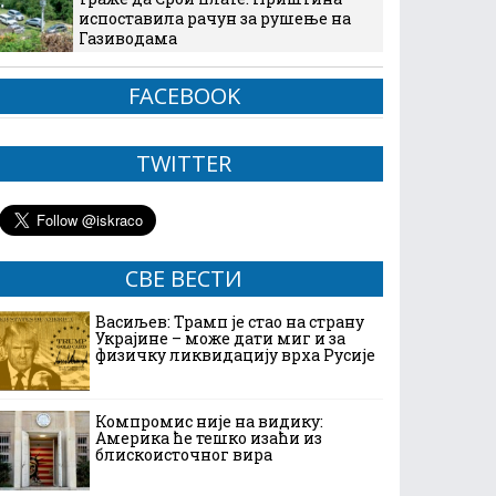
испоставила рачун за рушење на
Газиводама
FACEBOOK
TWITTER
СВЕ ВЕСТИ
Васиљев: Трамп је стао на страну
Украјине – може дати миг и за
физичку ликвидацију врха Русије
Компромис није на видику:
Америка ће тешко изаћи из
блискоисточног вира