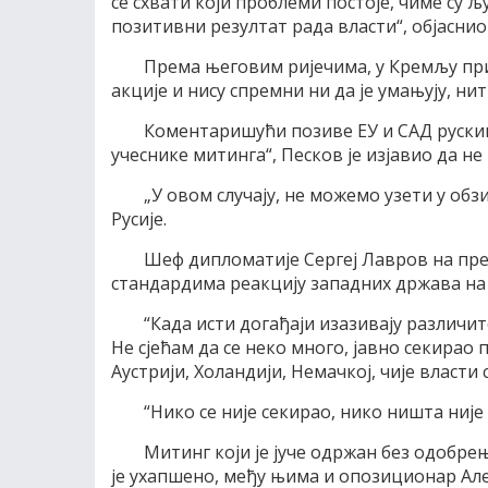
се схвати који проблеми постоје, чиме су 
позитивни резултат рада власти“, објаснио 
Према његовим ријечима, у Кремљу пр
акције и нису спремни ни да је умањују, нит
Коментаришући позиве ЕУ и САД руски
учеснике митинга“, Песков је изјавио да не
„У овом случају, не можемо узети у обзи
Русије.
Шеф дипломатије Сергеј Лавров на пре
стандардима реакцију западних држава на м
“Када исти догађаји изазивају различи
Не сјећам да се неко много, јавно секирао
Аустрији, Холандији, Немачкој, чије власти
“Нико се није секирао, нико ништа није
Митинг који је јуче одржан без одобрењ
је ухапшено, међу њима и опозиционар Ал