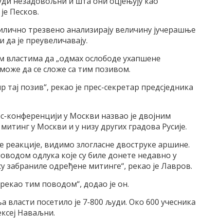
људи незадовољни и шта они оцјењују као
је Песков.
илично трезвено анализирају величину јучерашње
и да је преувеличавају.
м властима да „одмах ослободе ухапшене
 може да се сложе са тим позивом.
р тај позив“, рекао је прес-секретар предсједника
с-конференцији у Москви назвао је двојним
итинг у Москви и у низу других градова Русије.
те реакције, видимо злогласне двоструке аршине.
 поводом одлука које су биле донете недавно у
 су забраниле одређене митинге“, рекао је Лавров.
 рекао тим поводом“, додао је он.
а власти посетило је 7-800 људи. Око 600 учесника
ексеј Наваљни.