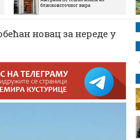
блискоисточног вира
бећан новац за нереде у