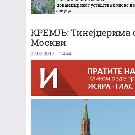
повампиреног усташтва поново не
закуца
КРЕМЉ: Тинејџерима о
Москви
27.03.2017. - 14:44