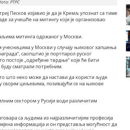
ото: РТРС
риј Песков изјавио је да је Кремљ упознат са тиме
де за учешће на митингу који је организовао
таљима митинга одржаног у Москви.
м учесницима у Москви у случају њиховог хапшења
награда“, саопштио је портпарол руског
то постоје „одређене тврдње“ које ће бити
 буду сматрали потребним.
 то што неко може да настави да користи људе
 у својим циљевима, позивајући се на њихове
ивилним сектором у Русији води различитим
зговара са људима из најразличитијим професија
азмјена информација и он представља могућност да