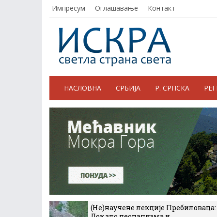
Импресум
Оглашавање
Контакт
НАСЛОВНА
СРБИЈА
Р. СРПСКА
РЕ
(Не)научене лекције Пребиловаца:
Док зло неонацизма и