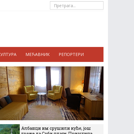
КУЛТУРА
МЕЋАВНИК
РЕПОРТЕРИ
Албанци им срушили куће, још
траже да Срби плате: Приштина