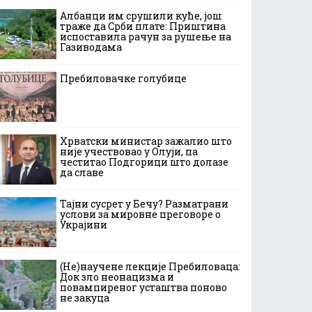
Албанци им срушили куће, још
траже да Срби плате: Приштина
испоставила рачун за рушење на
Газиводама
Пребиловачке голубице
Хрватски министар зажалио што
није учествовао у Олуји, па
честитао Подгорици што долазе
да славе
Тајни сусрет у Бечу? Разматрани
услови за мировне преговоре о
Украјини
(Не)научене лекције Пребиловаца:
Док зло неонацизма и
повампиреног усташтва поново
не закуца