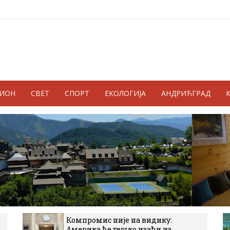
ГИОН
СВЕТ
СПОРТ
ЕКОЛОГИЈА
АНДРИЋГРАД
Компромис није на видику:
Америка ће тешко изаћи из