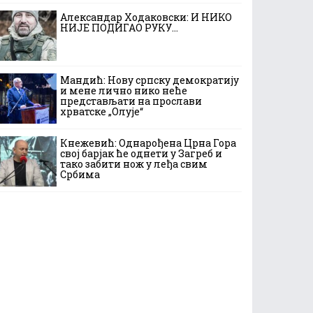
Александар Ходаковски: И НИКО
НИЈЕ ПОДИГАО РУКУ…
Мандић: Нову српску демократију
и мене лично нико неће
представљати на прослави
хрватске „Олује“
Кнежевић: Однарођена Црна Гора
свој барјак ће однети у Загреб и
тако забити нож у леђа свим
Србима