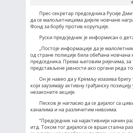
Ф
Прес-секретар председника Русије Дмит
да се малољетницима дијеле новчане награ
Фонд за борбу против корупције.
Руски предсједник је информисан о де
„Постоје информације да је малолетни
од стране полиције била обећана новчана 
председника. Према његовим ријечима, за 
представљене јавности ако органи реда то
Он је навео да у Кремљу изазива бригу
који заузимају активну грађанску позицију
незаконите акције.
Песков је нагласио да се дијалог са ц
каналима и на различитим нивоима.
“Предсједник на најактивнији начин ра
итд. Током тог дијалога се врши стална р