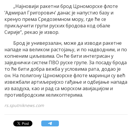
„Најновији ракетни брод Црноморске флоте
’Адмирал Григорович‘ данас је напустио базу и
кренуо према Средоземном мору, где ће се
прикључити групи руских бродова код обале
Сирије“, рекао је извор.
Брод је универзалан, може да изводи ракетне
нападе на великом растојању, и по надводним, и по
копненим циљевима. Он ће бити интегрисан у
заједнички систем ПВО руске групе. За посаду брода
то ће бити добра вежба у условима рата, додао је
он. На полигону Црноморске флоте маринци су већ
извежбали артиљеријско гађање и одбијање напада
из ваздуха, као и рад са морском авијацијом и
противбродским хеликоптерима.
rs.sputniknews.com