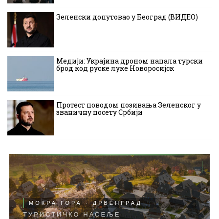
Зеленски допутовао у Београд (ВИДЕО)
Медији: Украјина дроном напала турски
брод код руске луке Новоросијск
Протест поводом позивања Зеленског у
званичну посету Србији