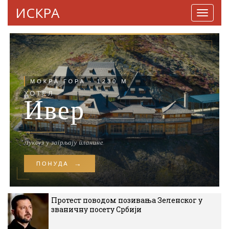
ИСКРА
Навига
Протест поводом позивања Зеленског у
званичну посету Србији