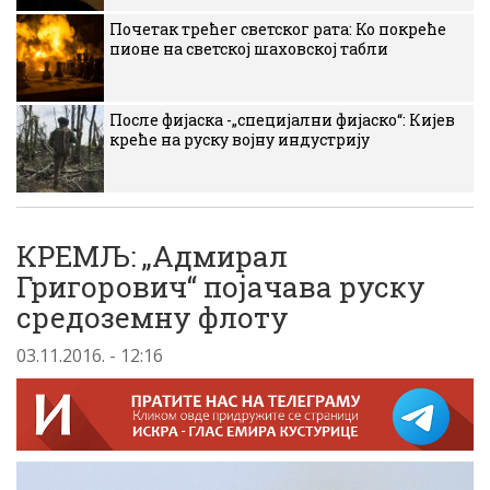
Почетак трећег светског рата: Ко покреће
пионе на светској шаховској табли
После фијаска -„специјални фијаско“: Кијев
креће на руску војну индустрију
КРЕМЉ: „Адмирал
Григорович“ појачава руску
средоземну флоту
03.11.2016. - 12:16