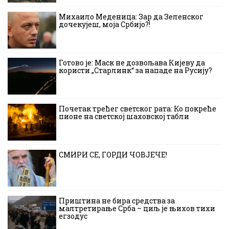
Михаило Меденица: Зар да Зеленског
дочекујеш, моја Србијо?!
Готово је: Маск не дозвољава Кијеву да
користи „Старлинк“ за нападе на Русију?
Почетак трећег светског рата: Ко покреће
пионе на светској шаховској табли
СМИРИ СЕ, ГОРДИ ЧОВЈЕЧЕ!
Приштина не бира средства за
малтретирање Срба – циљ је њихов тихи
егзодус