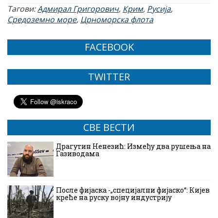
Тагови:
Адмирал Григорович
,
Крим
,
Русија
,
Средоземно море
,
Црноморска флота
FACEBOOK
TWITTER
СВЕ ВЕСТИ
Драгутин Ненезић: Између два рушења на
Газиводама
После фијаска -„специјални фијаско“: Кијев
креће на руску војну индустрију