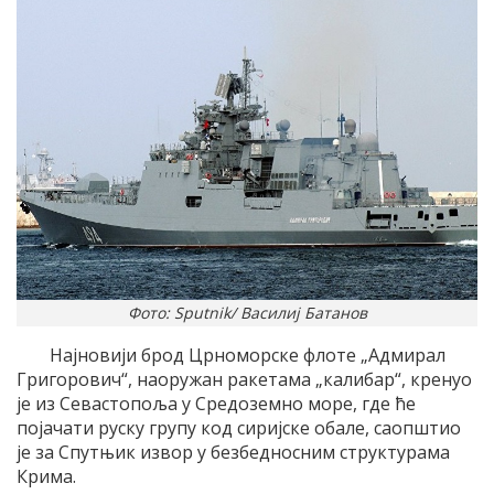
Фото: Sputnik/ Василиј Батанов
Најновији брод Црноморске флоте „Адмирал
Григорович“, наоружан ракетама „калибар“, кренуо
је из Севастопоља у Средоземно море, где ће
појачати руску групу код сиријске обале, саопштио
је за Спутњик извор у безбедносним структурама
Крима.