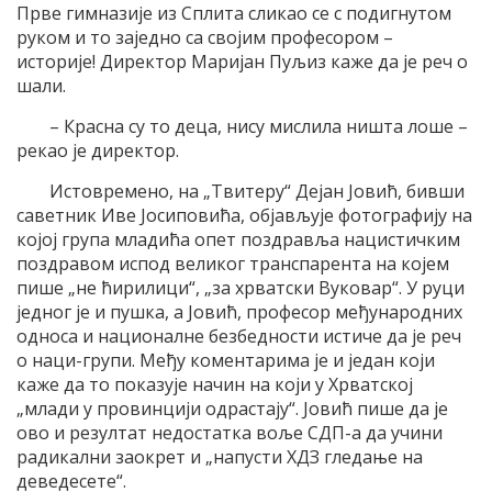
Прве гимназије из Сплита сликао се с подигнутом
руком и то заједно са својим професором –
историје! Директор Маријан Пуљиз каже да је реч о
шали.
– Красна су то деца, нису мислила ништа лоше –
рекао је директор.
Истовремено, на „Твитеру“ Дејан Јовић, бивши
саветник Иве Јосиповића, објављује фотографију на
којој група младића опет поздравља нацистичким
поздравом испод великог транспарента на којем
пише „не ћирилици“, „за хрватски Вуковар“. У руци
једног је и пушка, а Јовић, професор међународних
односа и националне безбедности истиче да је реч
о наци-групи. Међу коментарима је и један који
каже да то показује начин на који у Хрватској
„млади у провинцији одрастају“. Јовић пише да је
ово и резултат недостатка воље СДП-а да учини
радикални заокрет и „напусти ХДЗ гледање на
деведесете“.