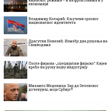
кијевског режима – и на фронтовима и у
економији
Владимир Коларић: Кључеви српског
националног идентитета
Драгутин Ненезић: Између два рушења на
Газиводама
После фијаска -„специјални фијаско“: Кијев
креће на руску војну индустрију
Михаило Меденица: Зар да Зеленског
дочекујеш, моја Србијо?!