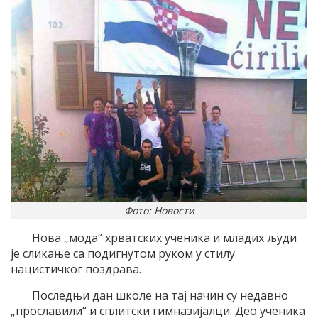
Фото: Новости
Нова „мода“ хрватских ученика и младих људи
је сликање са подигнутом руком у стилу
нацистичког поздрава.
Последњи дан школе на тај начин су недавно
„прославили“ и сплитски гимназијалци. Део ученика