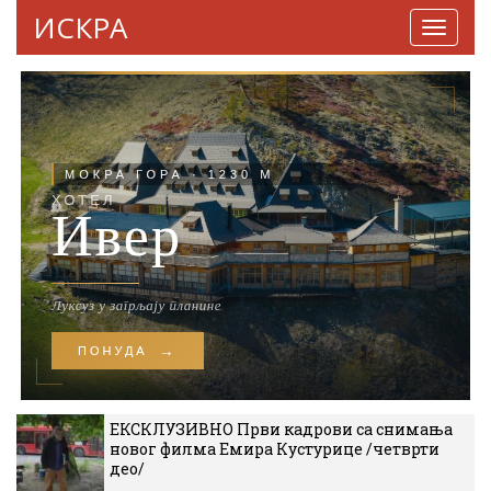
ИСКРА
Навига
ЕКСКЛУЗИВНО Први кадрови са снимања
новог филма Емира Кустурице /четврти
део/