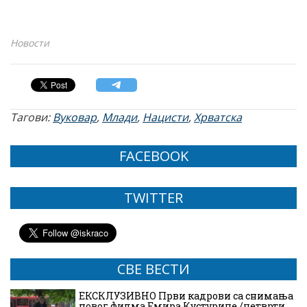
Новости
Тагови:
Вуковар
,
Млади
,
Нацисти
,
Хрватска
FACEBOOK
TWITTER
СВЕ ВЕСТИ
ЕКСКЛУЗИВНО Први кадрови са снимања
новог филма Емира Кустурице /четврти