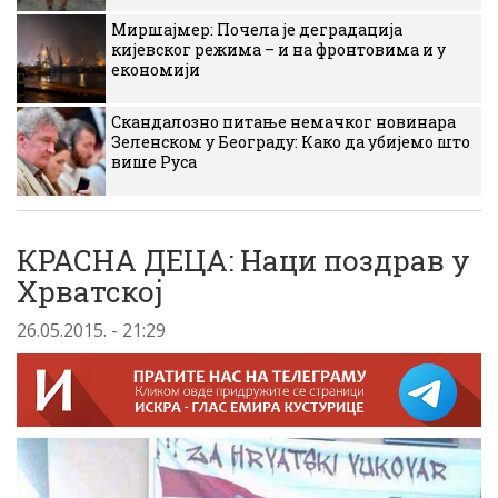
Миршајмер: Почела је деградација
кијевског режима – и на фронтовима и у
економији
Скандалозно питање немачког новинара
Зеленском у Београду: Како да убијемо што
више Руса
КРАСНА ДЕЦА: Наци поздрав у
Хрватској
26.05.2015. - 21:29