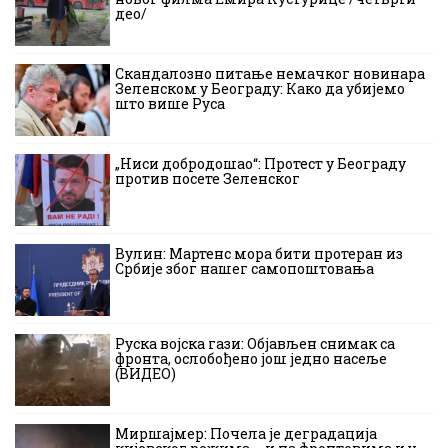
део/
Скандалозно питање немачког новинара
Зеленском у Београду: Како да убијемо
што више Руса
„Ниси добродошао“: Протест у Београду
против посете Зеленског
Вулин: Мартенс мора бити протеран из
Србије због нашег самопоштовања
Руска војска гази: Објављен снимак са
фронта, ослобођено још једно насеље
(ВИДЕО)
Миршајмер: Почела је деградација