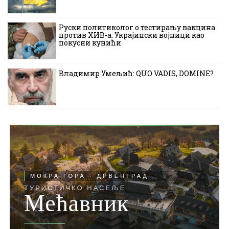
Руски политиколог о тестирању вакцина
против ХИВ-а: Украјински војници као
покусни кунићи
Владимир Умељић: QUO VADIS, DOMINE?