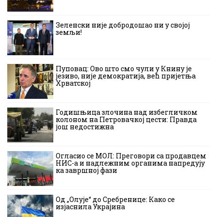
Зеленски није добродошао ни у својој
земљи!
Пуповац: Ово што смо чули у Книну је
језиво, није демократија, већ пријетња
Хрватској
Годишњица злочина над избегличком
колоном на Петровачкој цести: Правда
још недостижна
Огласио се МОЛ: Преговори са продавцем
НИС-а и надлежним органима напредују
ка завршној фази
Од „Олује“ до Сребренице: Како се
изјаснила Украјина