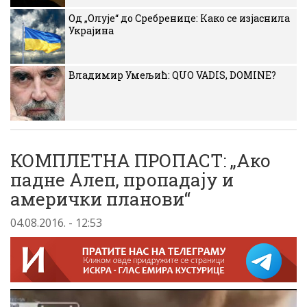
Од „Олује“ до Сребренице: Како се изјаснила
Украјина
Владимир Умељић: QUO VADIS, DOMINE?
КОМПЛЕТНА ПРОПАСТ: „Ако
падне Алеп, пропадају и
амерички планови“
04.08.2016. - 12:53