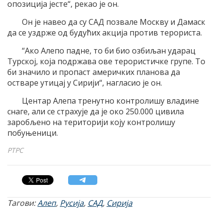
опозиција јесте“, рекао је он.
Он је навео да су САД позвале Москву и Дамаск
да се уздрже од будућих акција против терориста.
“Ако Алепо падне, то би био озбиљан ударац
Турској, која подржава ове терористичке групе. То
би значило и пропаст америчких планова да
остваре утицај у Сирији“, нагласио је он.
Центар Алепа тренутно контролишу владине
снаге, али се страхује да је око 250.000 цивила
заробљено на територији коју контролишу
побуњеници.
РТРС
Тагови:
Алеп
,
Русија
,
САД
,
Сирија