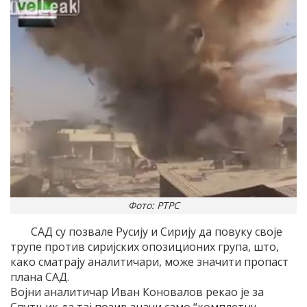
Фото: РТРС
САД су позвале Русију и Сирију да повуку своје
трупе против сиријских опозиционих група, што,
како сматрају аналитичари, може значити пропаст
плана САД.
Војни аналитичар Иван Коновалов рекао је за