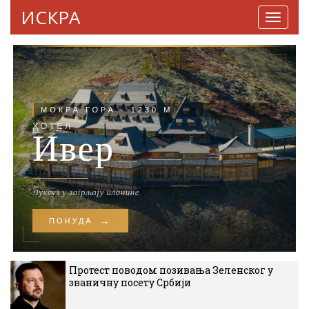
ИСКРА
Навига
Протест поводом позивања Зеленског у
званичну посету Србији