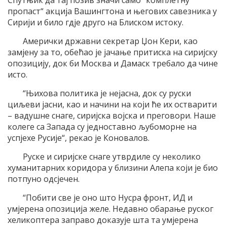
Спутњик да тај позив значи само “комплетну
пропаст“ акција Вашингтона и његових савезника у
Сирији и било гдје друго на Блиском истоку.
Амерички државни секретар Џон Кери, као
замјену за то, обећао је јачање притиска на сиријску
опозицију, док би Москва и Дамаск требало да чине
исто.
“Њихова политика је нејасна, док су руски
циљеви јасни, као и начини на који ће их остварити
– вадушне снаге, сиријска војска и преговори. Наше
колеге са Запада су једноставно љубоморне на
успјехе Русије“, рекао је Коновалов.
Руске и сиријске снаге утврдиле су неколико
хуманитарних коридора у близини Алепа који је био
потпуно одсјечен.
“Побити све је оно што Нусра фронт, ИД и
умјерена опозиција желе. Недавно обарање руског
хеликоптера заправо доказује шта та умјерена