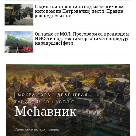
Годишњица злочина над избегличком
колоном на Петровачкој цести: Правда
још недостижна
Огласио се МОЛ: Преговори са продавцем
НИС-а и надлежним органима напредују
ка завршној фази