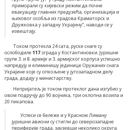
приморали су кијевски режим да почне
евакуацију главних предузећа, организација и
њиховог особља из градова Краматорск и
Дружковка у западну Украјину“, наводи се у
извештају.
Током протекла 24 сата, руске снаге су
ослободиле
117
зграда у Костантиновки. Јуришне
групе 3. и 8. армије и 3. армијског корпуса успешно
напредују и елиминишу јединице Оружаних снага
Украјине које су опкољене у југозападном делу
града, додају у министарству.
Непријатељ је током протеклог дана изгубио у
овом подручју до 90 војника, три оклопна возила и
20 пикапова.
Успеси се бележе и у Красном Лиману:
јуришни авиони су стигли до северозападне
периферије града, заузевши неколико округа.