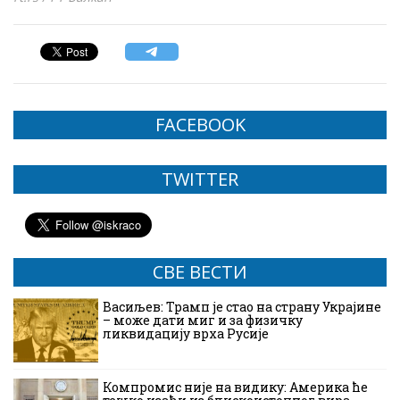
FACEBOOK
TWITTER
СВЕ ВЕСТИ
Васиљев: Трамп је стао на страну Украјине
– може дати миг и за физичку
ликвидацију врха Русије
Компромис није на видику: Америка ће