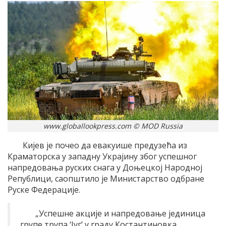
www.globallookpress.com © MOD Russia
Кијев је почео да евакуише предузећа из
Краматорска у западну Украјину због успешног
напредовања руских снага у Доњецкој Народној
Републици, саопштило је Министарство одбране
Руске Федерације.
„Успешне акције и напредовање јединица
групе трупа ‘Југ’ у граду Костантиновка