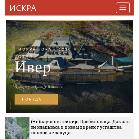
ИСКРА
Навига
(Не)научене лекције Пребиловаца: Док зло
неонацизма и повампиреног усташтва
поново не закуца