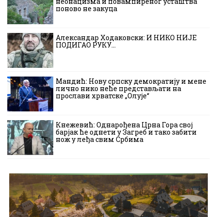
неонацизма и повампиреног усташтва
поново не закуца
Александар Ходаковски: И НИКО НИЈЕ
ПОДИГАО РУКУ…
Мандић: Нову српску демократију и мене
лично нико неће представљати на
прослави хрватске „Олује“
Кнежевић: Однарођена Црна Гора свој
барјак ће однети у Загреб и тако забити
нож у леђа свим Србима