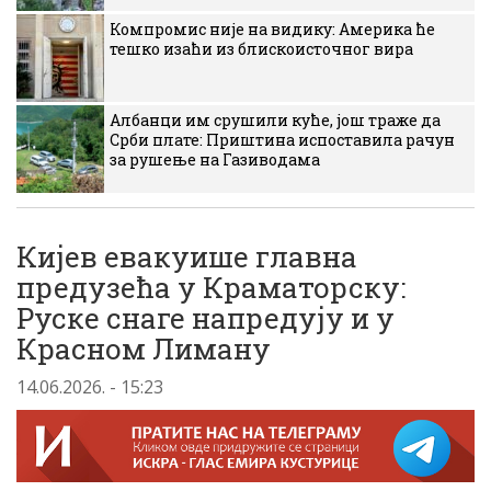
Компромис није на видику: Америка ће
тешко изаћи из блискоисточног вира
Албанци им срушили куће, још траже да
Срби плате: Приштина испоставила рачун
за рушење на Газиводама
Кијев евакуише главна
предузећа у Краматорску:
Руске снаге напредују и у
Красном Лиману
14.06.2026. - 15:23