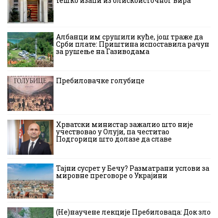
тешко изаћи из блискоисточног вира
Албанци им срушили куће, још траже да
Срби плате: Приштина испоставила рачун
за рушење на Газиводама
Пребиловачке голубице
Хрватски министар зажалио што није
учествовао у Олуји, па честитао
Подгорици што долазе да славе
Тајни сусрет у Бечу? Разматрани услови за
мировне преговоре о Украјини
(Не)научене лекције Пребиловаца: Док зло