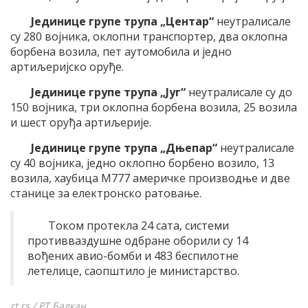
Јединице групе трупа „Центар“
неутралисале
су 280 војника, оклопни транспортер, два оклопна
борбена возила, пет аутомобила и једно
артиљеријско оруђе.
Јединице групе трупа „Југ“
неутралисале су до
150 војника, три оклопна борбена возила, 25 возила
и шест оруђа артиљерије.
Јединице групе трупа „Дњепар“
неутралисале
су 40 војника, једно оклопно борбено возило, 13
возила, хаубица М777 америчке производње и две
станице за електронско ратовање.
Током протекла 24 сата, системи
противваздушне одбране оборили су 14
вођених авио-бомби и 483 беспилотне
летелице, саопштило је министарство.
rt.rs / РТ Балкан