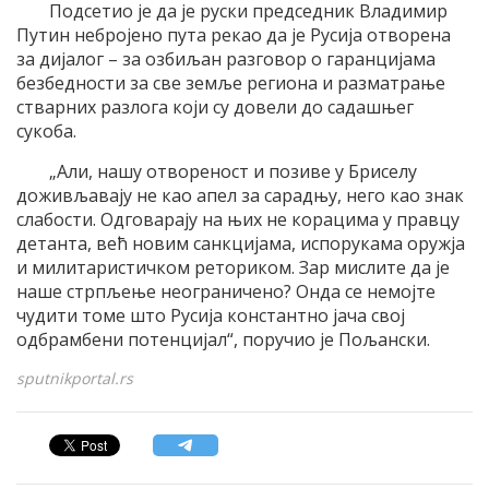
Подсетио је да је руски председник Владимир
Путин небројено пута рекао да је Русија отворена
за дијалог – за озбиљан разговор о гаранцијама
безбедности за све земље региона и разматрање
стварних разлога који су довели до садашњег
сукоба.
„Али, нашу отвореност и позиве у Бриселу
доживљавају не као апел за сарадњу, него као знак
слабости. Одговарају на њих не корацима у правцу
детанта, већ новим санкцијама, испорукама оружја
и милитаристичком реториком. Зар мислите да је
наше стрпљење неограничено? Онда се немојте
чудити томе што Русија константно јача свој
одбрамбени потенцијал“, поручио је Пољански.
sputnikportal.rs