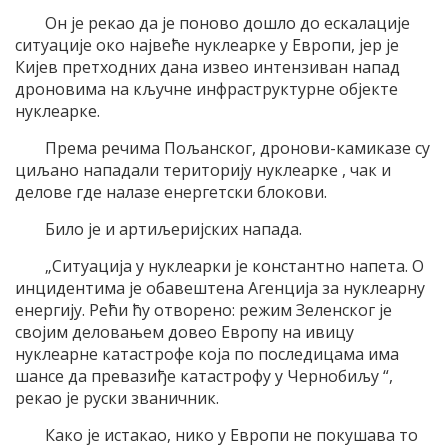
Он је рекао да је поново дошло до ескалације
ситуације око највеће нуклеарке у Европи, јер је
Кијев претходних дана извео интензиван напад
дроновима на кључне инфраструктурне објекте
нуклеарке.
Према речима Пољанског, дронови-камиказе су
циљано нападали територију нуклеарке , чак и
делове где налазе енергетски блокови.
Било је и артиљеријских напада.
„Ситуација у нуклеарки је константно напета. О
инцидентима је обавештена Агенција за нуклеарну
енергију. Рећи ћу отворено: режим Зеленског је
својим деловањем довео Европу на ивицу
нуклеарне катастрофе која по последицама има
шансе да превазиђе катастрофу у Чернобиљу “,
рекао је руски званичник.
Како је истакао, нико у Европи не покушава то