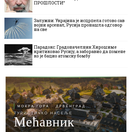
ПРОШЛОСТИ“
Залужни: Украјина је исцрпела готово сав
војни арсенал, Русија пронашла одговор
на све
Парадокс: Градоначелник Хирошиме
критиковао Русију, а заборавио да помене
ко је бацио атомску бомбу