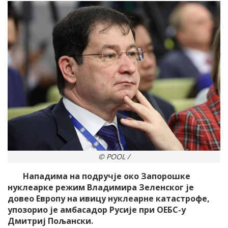
© POOL /
Нападима на подручје око Запорошке
нуклеарке режим Владимира Зеленског је
довео Европу на ивицу нуклеарне катастрофе,
упозорио је амбасадор Русије при ОЕБС-у
Дмитриј Пољански.