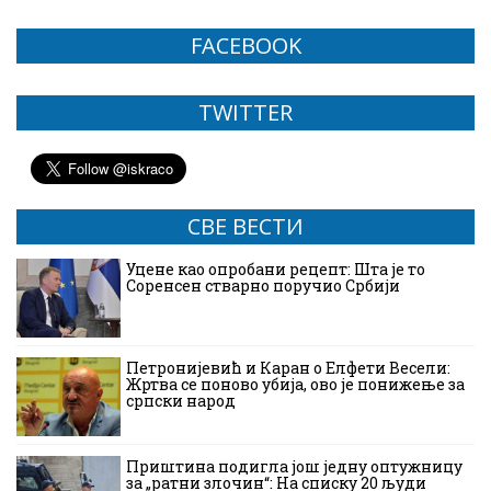
FACEBOOK
TWITTER
СВЕ ВЕСТИ
Уцене као опробани рецепт: Шта је то
Соренсен стварно поручио Србији
Петронијевић и Каран о Елфети Весели:
Жртва се поново убија, ово је понижење за
српски народ
Приштина подигла још једну оптужницу
за „ратни злочин“: На списку 20 људи