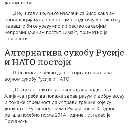
да заустави.
„Не, штавише, он се извлачи са било каквим
провокацијама, а они га само подстичу и подстичу,
па зашто би се уразумио и престао са својим
непромишљеним поступцима?“, приметио је
Пољански.
Алтернатива сукобу Русије
и НАТО постоји
Пољански је рекао да постоји алтернатива
војном сукобу Русије и НАТО.
„Она је апсолутно достижна, али ради тога
Алијанса треба да покаже здрав разум и добру вољу
и покаже спремност да исправи грешке које су
допуштене у односу према Русији после Хладног
рата, а посебно после 2014. године“, истакао је
Пољански.