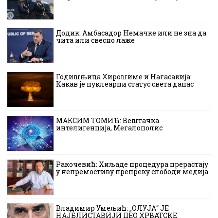
Додик: Амбасадор Немачке или не зна да
чита или свесно лаже
Годишњица Хирошиме и Нагасакија:
Какав је нуклеарни статус света данас
МАКСИМ ТОМИЋ: Вештачка
интелигенција, Мегалополис
Ракочевић: Хиљаде процедура прерастају
у непремостиву препреку слободи медија
Владимир Умељић: „ОЛУЈА“ ЈЕ
НАЈБЛИСТАВИЈИ ДЕО ХРВАТСКЕ