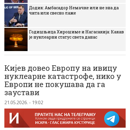
Додик: Амбасадор Немачке или не зна да
чита или свесно лаже
Годишњица Хирошиме и Нагасакија: Какав
је нуклеарни статус света данас
Кијев довео Европу на ивицу
нуклеарне катастрофе, нико у
Европи не покушава да га
заустави
21.05.2026. - 19:02