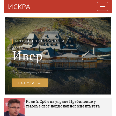
ИСКРА
Навига
Ковић: Срби да уграде Пребиловце у
темеље свог националног идентитета