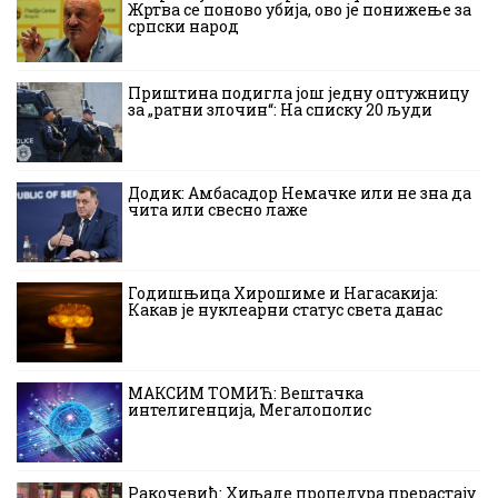
Жртва се поново убија, ово је понижење за
српски народ
Приштина подигла још једну оптужницу
за „ратни злочин“: На списку 20 људи
Додик: Амбасадор Немачке или не зна да
чита или свесно лаже
Годишњица Хирошиме и Нагасакија:
Какав је нуклеарни статус света данас
МАКСИМ ТОМИЋ: Вештачка
интелигенција, Мегалополис
Ракочевић: Хиљаде процедура прерастају