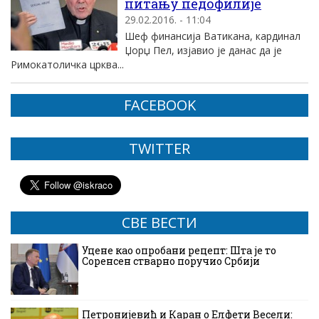
питању педофилије
29.02.2016. - 11:04
Шеф финансија Ватикана, кардинал
Џорџ Пел, изјавио је данас да је
Римокатоличка црква...
FACEBOOK
TWITTER
СВЕ ВЕСТИ
Уцене као опробани рецепт: Шта је то
Соренсен стварно поручио Србији
Петронијевић и Каран о Елфети Весели: