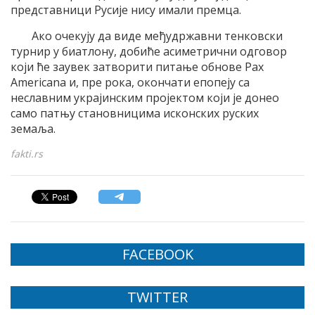
представници Русије нису имали премца.
Aко oчекују да виде међудржавни тенковски
турнир у биатлону, добиће асиметрични одговор
који ће заувек затворити питање обнове Pax
Americana и, пре рока, окончати епопеју са
неславним украјинским пројектом који је донео
само патњу становницима исконских руских
земаља.
fakti.rs
FACEBOOK
TWITTER