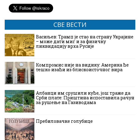
СВЕ ВЕСТИ
Васиљев: Трамп је стао на страну Украјине
– може дати миг и за физичку
ликвидацију врха Русије
Компромис није на видику: Америка ће
тешко изаћи из блискоисточног вира
Албанци им срушили куће, још траже да
Срби плате: Приштина испоставила рачун
за рушење на Газиводама
Пребиловачке голубице