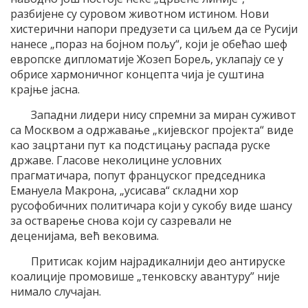
разбијене су суровом животном истином. Нови
хистерични напори предузети са циљем да се Русији
нанесе „пораз на бојном пољу“, који је обећао шеф
европске дипломатије Жозеп Борељ, уклапају се у
обрисе хармоничног концепта чија је суштина
крајње јасна.
Западни лидери нису спремни за миран суживот
са Москвом а одржавање „кијевског пројекта“ виде
као зацртани пут ка подстицању распада руске
државе. Гласове неколицине условних
прагматичара, попут француског председника
Емануела Макрона, „усисава“ складни хор
русофобичних политичара који у сукобу виде шансу
за остварење снова који су сазревали не
деценијама, већ вековима.
Притисак којим најрадикалнији део антируске
коалиције промовише „тенковску авантуру” није
нимало случајан.