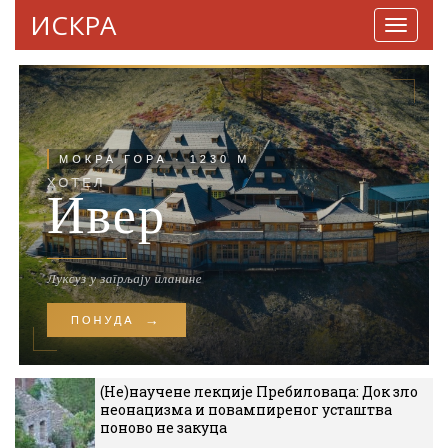
ИСКРА
Навига
(Не)научене лекције Пребиловаца: Док зло
неонацизма и повампиреног усташтва
поново не закуца