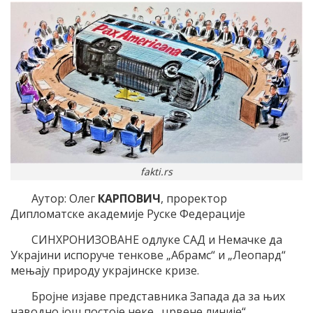
fakti.rs
Аутор: Олег
К
АРПОВИЧ
, проректор
Дипломатске академије Руске Федерације
СИНХРОНИЗОВАНЕ одлуке САД и Немачке да
Украјини испоруче тенкове „Абрамс“ и „Леопард“
мењају природу украјинске кризе.
Бројне изјаве представника Запада да за њих
наводно још постоје неке „црвене линије“,