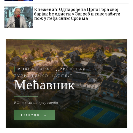
Кнежевић: Однарођена Црна Гора свој
барјак ће однети у Загреб и тако забити
нож у леђа свим Србима