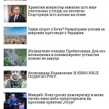
Хрватски министар зажалио што није
учествовао у Олуји, па честитао
Подгорици што долазе да славе
Тајни сусрет у Бечу? Разматрани услови за
мировне преговоре о Украјини
(Не)научене лекције Пребиловаца: Док зло
неонацизма и повампиреног усташтва
поново не закуца
Александар Ходаковски: И НИКО НИЈЕ
ПОДИГАО РУКУ…
Мандић: Нову српску демократију и мене
лично нико неће представљати на
прослави хрватске „Олује“