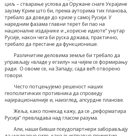
циљ – стварање услова да Оружане снаге Украјине
заузму Крим што би, према ауторима тих планова,
требало да доведе до кризе у самој Русији. У
наредним фазама главни терет би пао на
националне издајнике и „корисне идиоте“ унутар
Русије, након чега би руска држава, практично,
требало да престане да функционише.
Различитим деловима земље би требало да
управљају «владе у егзилу» на чијем се формирању
ради. О овоме се, на Западу, сада већ отворено
говори.
Често потцењујемо решеност наших
геополитичких противника да спроведу
најирационалније и, наизглед, апсурдне планове.
Жеља, како понекад кажу, да се „реформатира
Русија“ превладава над гласом разума.
Али, наши бивши псеудопартнери заборављају
да нуклеарне силе, како је исправно приметио