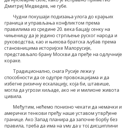
Дмитриј Медведев, не губе.
Чудни покушаји подизања улога до крајњих
граница и управљања конфликтом према
правилима из средине 20. века бацају сенку на
чињеницу да је једино стрпљење руског народа и
руководства, као и њихова братска љубав према
становницима историјске Малорусије,
представљало брану Москви да пређе на одлучније
кораке.
Традиционално, снага Русије лежи у
способности да се одупре провокацијама и да
избегне ризичну ескалацију, која би, штавише,
могла да угрози хиљаде, ако не и милионе живота
цивила.
Међутим, нећемо понизно чекати да немачки и
амерички тенкови пређу наше уставом утврђене
границе. Ако Запад планира да започне борбу без
правила, треба да има на уму да у тој дисциплини