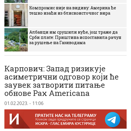
Компромис није на видику: Америка ће
тешко изаћи из блискоисточног вира
Албанци им срушили куће, још траже да
Срби плате: Приштина испоставила рачун
за рушење на Газиводама
Карпович: Запад ризикује
асиметрични одговор који ће
заувек затворити питање
обнове Pax Americana
01.02.2023. - 11:06