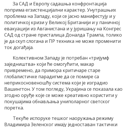
За САД и Европу садашња конфронтација
поприма егзистенцијални карактер. Унутрашњих
проблема на Западу, који се јасно манифестују и у
политичкој кризи у Великој Британији и у паничној
евакуацији из Авганистана и у јуришању на Конгрес
САД од стране присталица Доналда Трампа, толико
је да скуп слогана и ПР техника не може променити
ток догађаја.
Колективном Западу је потребан «тријумф
заједништва» који ће омогућити, макар
привремено, да примора критичаре старе
глобалистичке парадигме да се помире са
неприкосновеношћу система који је изградио
Вашингтон. У том погледу, Украјина се показала као
згодно оруђе које се може креативно користити у
покушајима обнављања униполарног светског
поретка.
Текуће испоруке тешког наоружања режиму
Владимира Зеленског имају једноставан тактички