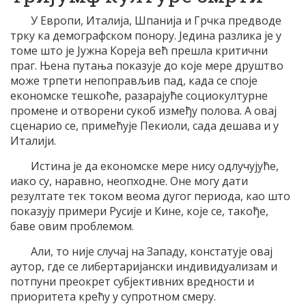
У Европи, Италија, Шпанија и Грчка предводе
трку ка демографском понору. Једина разлика је у
томе што је Јужна Кореја већ прешла критични
праг. Њена путања показује до које мере друштво
може трпети непоправљив пад, када се споје
економске тешкоће, разарајуће социокултурне
промене и отворени сукоб између полова. А овај
сценарио се, примећује Пекиоли, сада дешава и у
Италији.
Истина је да економске мере нису одлучујуће,
иако су, наравно, неопходне. Оне могу дати
резултате тек током веома дугог периода, као што
показују примери Русије и Кине, које се, такође,
баве овим проблемом.
Али, то није случај на Западу, констатује овај
аутор, где се либертаријански индивидуализам и
потпуни преокрет субјективних вредности и
приоритета крећу у супротном смеру.