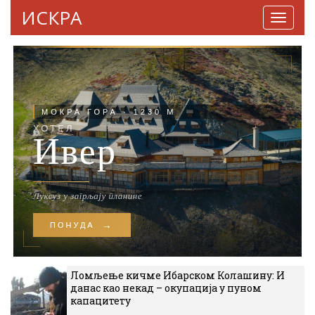
ИСКРА
Навига
Ломљење кичме Ибарском Колашину: И
данас као некад – окупација у пуном
капацитету