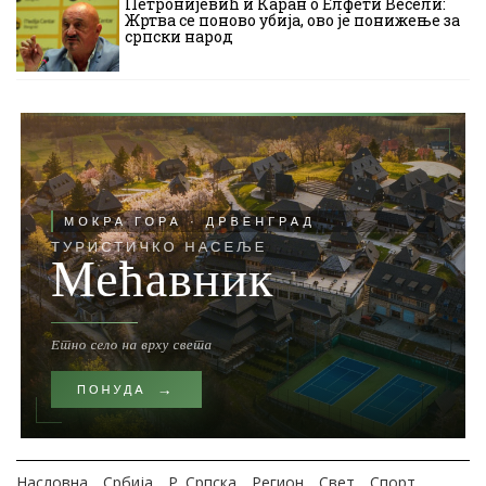
Петронијевић и Каран о Елфети Весели:
Жртва се поново убија, ово је понижење за
српски народ
Насловна
Србија
Р. Српска
Регион
Свет
Спорт