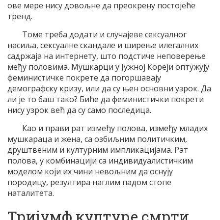
ове мере нису довољне да преокрену постојеће
тренд.
Томе треба додати и случајеве сексуалног
насиља, сексуалне скандале и ширење илегалних
садржаја на интернету, што подстиче неповерење
међу половима. Мушкарци у Јужној Кореји оптужују
феминистичке покрете да погоршавају
демографску кризу, или да су њен основни узрок. Да
ли је то баш тако? Биће да феминистички покрети
нису узрок већ да су само последица.
Као и прави рат између полова, између младих
мушкараца и жена, са озбиљним политичким,
друштвеним и културним импликацијама. Рат
полова, у комбинацији са индивидуалистичким
моделом који их чини невољним да оснују
породицу, резултира наглим падом стопе
наталитета.
Тријумф културе смрти