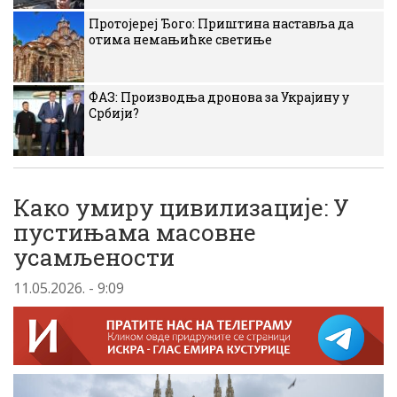
Протојереј Ђого: Приштина наставља да
отима немањићке светиње
ФАЗ: Производња дронова за Украјину у
Србији?
Како умиру цивилизације: У
пустињама масовне
усамљености
11.05.2026. - 9:09