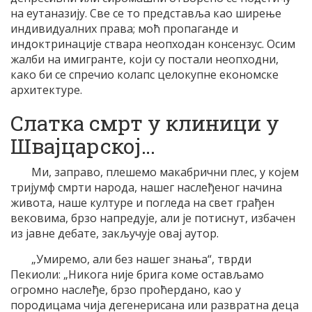
на еутаназију. Све се то представља као ширење
индивидуалних права; моћ пропаганде и
индоктринације ствара неопходан консензус. Осим
жалби на имигранте, који су постали неопходни,
како би се спречио колапс целокупне економске
архитектуре.
Слатка смрт у клиници у
Швајцарској…
Ми, заправо, плешемо макабрични плес, у којем
тријумф смрти народа, нашег наслеђеног начина
живота, наше културе и погледа на свет грађен
вековима, брзо напредује, али је потиснут, избачен
из јавне дебате, закључује овај аутор.
„Умиремо, али без нашег знања“, тврди
Пекиоли: „Никога није брига коме остављамо
огромно наслеђе, брзо проћердано, као у
породицама чија дегенерисана или развратна деца