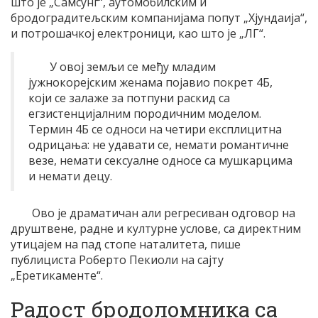
што је „Самсунг“, аутомобилским и
бродоградитељским компанијама попут „Хјундаија“,
и потрошачкој електроници, као што је „ЛГ“.
У овој земљи се међу младим
јужнокорејским женама појавио покрет 4Б,
који се залаже за потпуни раскид са
егзистенцијалним породичним моделом.
Термин 4Б се односи на четири експлицитна
одрицања: не удавати се, немати романтичне
везе, немати сексуалне односе са мушкарцима
и немати децу.
Ово је драматичан али регресиван одговор на
друштвене, радне и културне услове, са директним
утицајем на пад стопе наталитета, пише
публициста Роберто Пекиоли на сајту
„Еретикаменте“.
Радост бродоломника са