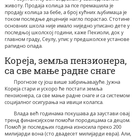
животу. Продаја колица за псе премашила је
продају колица за бебе, а број кућних љубимаца је
током последње деценије нагло порастао. Стотине
основних школа није имало ниједно уписано дете у
последњој школској години, каже Пекиоли, док у
главном граду, Сеулу, упис у предшколске установе
рапидно опада.
Кореја, земља пензионера,
са све мање радне снаге
Прогнозе су још више забрињавајуће. Јужна
Кореја стари и ускоро ће постати земља
пензионера, са све мање радне снаге и са системом
социјалног осигурања на ивици колапса.
Влада већ годинама покушава да заустави овај
тренд финансијском помоћи породицама са децом.
Помоћ је последњих година износила преко 200
милијарди вона (сто двадесет милијарди евра). Али,