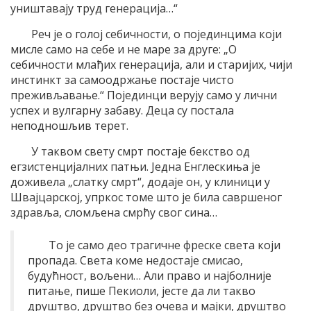
уништавају труд генерација…“
Реч је о голој себичности, о појединцима који
мисле само на себе и не маре за друге: „О
себичности млађих генерација, али и старијих, чији
инстинкт за самоодржање постаје чисто
преживљавање.“ Појединци верују само у лични
успех и вулгарну забаву. Деца су постала
неподношљив терет.
У таквом свету смрт постаје бекство од
егзистенцијалних патњи. Једна Енглескиња је
доживела „слатку смрт“, додаје он, у клиници у
Швајцарској, упркос томе што је била савршеног
здравља, сломљена смрћу свог сина…
То је само део трагичне фреске света који
пропада. Света коме недостаје смисао,
будућност, вољени… Али право и најболније
питање, пише Пекиоли, јесте да ли такво
друштво, друштво без очева и мајки, друштво