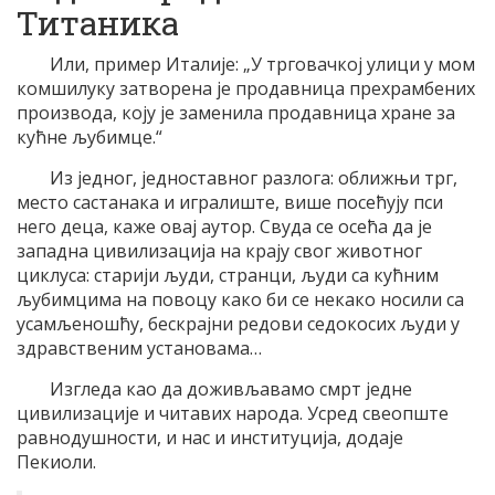
Титаника
Или, пример Италије: „У трговачкој улици у мом
комшилуку затворена је продавница прехрамбених
производа, коју је заменила продавница хране за
кућне љубимце.“
Из једног, једноставног разлога: оближњи трг,
место састанака и игралиште, више посећују пси
него деца, каже овај аутор. Свуда се осећа да је
западна цивилизација на крају свог животног
циклуса: старији људи, странци, људи са кућним
љубимцима на повоцу како би се некако носили са
усамљеношћу, бескрајни редови седокосих људи у
здравственим установама…
Изгледа као да доживљавамо смрт једне
цивилизације и читавих народа. Усред свеопште
равнодушности, и нас и институција, додаје
Пекиоли.