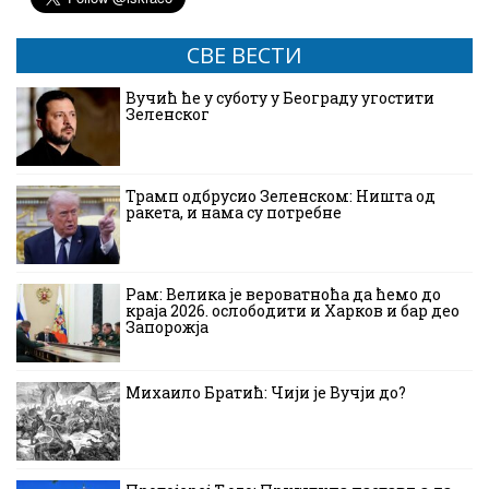
СВЕ ВЕСТИ
Вучић ће у суботу у Београду угостити
Зеленског
Трамп одбрусио Зеленском: Ништа од
ракета, и нама су потребне
Рам: Велика је вероватноћа да ћемо до
краја 2026. ослободити и Харков и бар део
Запорожја
Михаило Братић: Чији је Вучји до?