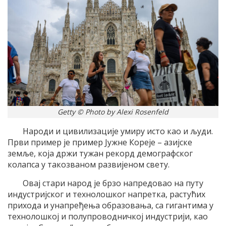
Getty © Photo by Alexi Rosenfeld
Народи и цивилизације умиру исто као и људи.
Први пример је пример Јужне Кореје – азијске
земље, која држи тужан рекорд демографског
колапса у такозваном развијеном свету.
Овај стари народ је брзо напредовао на путу
индустријског и технолошког напретка, растућих
прихода и унапређења образовања, са гигантима у
технолошкој и полупроводничкој индустрији, као