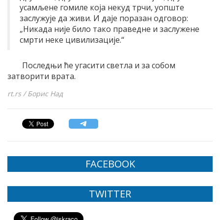
усамљене гомиле која некуд трчи, уопште
заслужује да живи. И даје поразан одговор:
„Никада није било тако праведне и заслужене
смрти неке цивилизације.“
Последњи ће угасити светла и за собом
затворити врата.
rt.rs / Борис Над
FACEBOOK
TWITTER