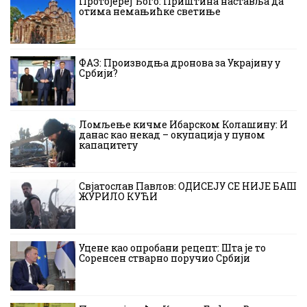
Протојереј Ђого: Приштина наставља да
отима немањићке светиње
ФАЗ: Производња дронова за Украјину у
Србији?
Ломљење кичме Ибарском Колашину: И
данас као некад – окупација у пуном
капацитету
Свјатослав Павлов: ОДИСЕЈУ СЕ НИЈЕ БАШ
ЖУРИЛО КУЋИ
Уцене као опробани рецепт: Шта је то
Соренсен стварно поручио Србији