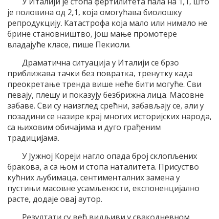
У Италији је стопа фертилитета пала на 1,1, што
је половина од 2,1, која омогућава биолошку
репродукцију. Катастрофа која мало или нимало не
брине становништво, још мање промотере
владајуће класе, пише Пекиоли.
Драматична ситуација у Италији се брзо
приближава тачки без повратка, тренутку када
преокретање тренда више неће бити могуће. Сви
певају, плешу и показују безбрижна лица. Масовне
забаве. Сви су наизглед срећни, забављају се, али у
позадини се назире крај многих историјских народа,
са њиховим обичајима и дуго грађеним
традицијама.
У Јужној Кореји нагло опада број склопљених
бракова, а са њом и стопа наталитета. Присуство
кућних љубимаца, сентименталних замена у
пустињи масовне усамљености, експоненцијално
расте, додаје овај аутор.
Резултати су већ видљиви у свакодневном