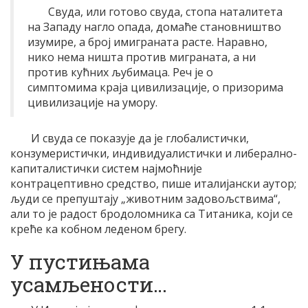
Свуда, или готово свуда, стопа наталитета
на Западу нагло опада, домаће становништво
изумире, а број имиграната расте. Наравно,
нико нема ништа против миграната, а ни
против кућних љубимаца. Реч је о
симптомима краја цивилизације, о призорима
цивилизације на умору.
И свуда се показује да је глобалистички,
конзумеристички, индивидуалистички и либерално-
капиталистички систем најмоћније
контрацептивно средство, пише италијански аутор;
људи се препуштају „животним задовољствима“,
али то је радост бродоломника са Титаника, који се
креће ка кобном леденом брегу.
У пустињама
усамљености…