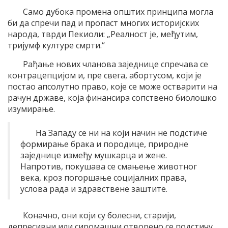
Само дубока промена општих принципа могла
би да спречи пад и пропаст многих историјских
народа, тврди Пекиоли: „Реалност је, међутим,
тријумф културе смрти.“
Рађање нових чланова заједнице спречава се
контрацепцијом и, пре свега, абортусом, који је
постао апсолутно право, које се може остварити на
рачун државе, која финансира сопствено биолошко
изумирање.
На Западу се ни на који начин не подстиче
формирање брака и породице, природне
заједнице између мушкарца и жене.
Напротив, покушава се смањење животног
века, кроз погоршање социјалних права,
услова рада и здравствене заштите.
Коначно, они који су болесни, старији,
депресивни или сиромашни отворено се подстичу