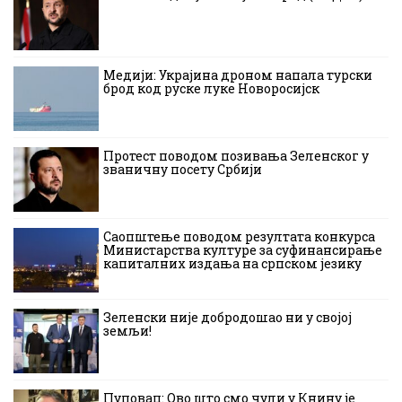
Медији: Украјина дроном напала турски
брод код руске луке Новоросијск
Протест поводом позивања Зеленског у
званичну посету Србији
Саопштење поводом резултата конкурса
Министарства културе за суфинансирање
капиталних издања на српском језику
Зеленски није добродошао ни у својој
земљи!
Пуповац: Ово што смо чули у Книну је