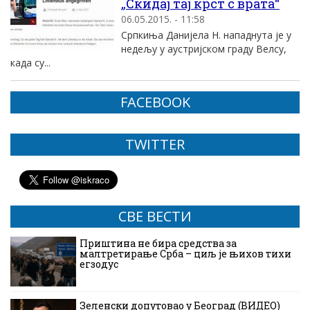
„Скидај тај крст с врата“
06.05.2015. - 11:58
Српкиња Данијела Н. нападнута је у
недељу у аустријском граду Велсу,
када су...
FACEBOOK
TWITTER
СВЕ ВЕСТИ
Приштина не бира средства за
малтретирање Срба – циљ је њихов тихи
егзодус
Зеленски допутовао у Београд (ВИДЕО)