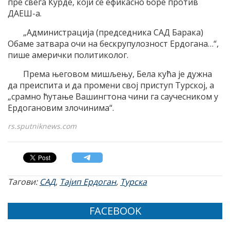
пре свега Курде, који се ефикасно боре против
ДАЕШ-а.
„Администрација (председника САД Барака)
Обаме затвара очи на бескрупулозност Ердогана…“,
пише амерички политиколог.
Према његовом мишљењу, Бела кућа је дужна
да преиспита и да промени свој приступ Турској, а
„срамно ћутање Вашингтона чини га саучесником у
Ердогановим злочинима“.
rs.sputniknews.com
Тагови:
САД
,
Тајип Ердоган
,
Турска
FACEBOOK