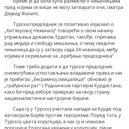
Време је да Бела кућа размисли о чињеницама
пред којима се више не могу затварати очи, сматра
Дејвид Филипс.
Турски председник се позитивно изјаснио о
„Хитлеровој Немачкој“ говорећи о свом начину
управљања државом. Ердоган, такође, спречава
рад медија и слободу мишљења, о чему сведочи
чињеница да су у затвору сада 34 новинара, међу
којима и окривљени за „вређање председника“.
Томе треба додати и да турски председник
онемогућава успостављање владавине права и чак
је прибегао „бесрамној смицалици“: обновио је
„грађански рат“ с Радничком партијом Курдистана,
како би пред изборе привукао на своју страну
националистички настројене бираче.
Сада су у Турској учестали напади на Курде под
изговором борбе против тероризма. Поред тога, у
Турској цвета корупција, а чак су и чланови
породице Ердогана увучени у корупцију, пише