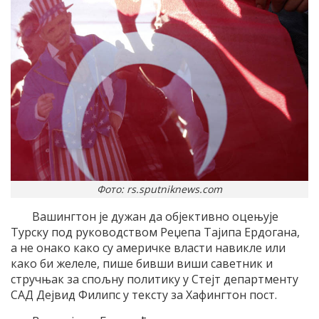
Фото: rs.sputniknews.com
Вашингтон је дужан да објективно оцењује
Турску под руководством Реџепа Тајипа Ердогана,
а не онако како су америчке власти навикле или
како би желеле, пише бивши виши саветник и
стручњак за спољну политику у Стејт департменту
САД Дејвид Филипс у тексту за Хафингтон пост.