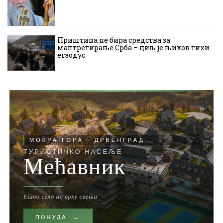
Приштина не бира средства за
малтретирање Срба – циљ је њихов тихи
егзодус