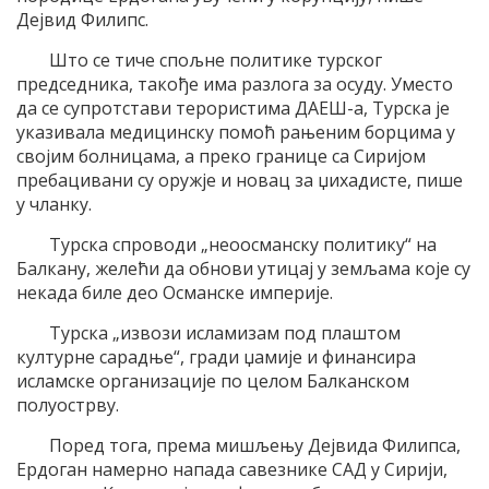
Дејвид Филипс.
Што се тиче спољне политике турског
председника, такође има разлога за осуду. Уместо
да се супротстави терористима ДАЕШ-а, Турска је
указивала медицинску помоћ рањеним борцима у
својим болницама, а преко границе са Сиријом
пребацивани су оружје и новац за џихадисте, пише
у чланку.
Турска спроводи „неоосманску политику“ на
Балкану, желећи да обнови утицај у земљама које су
некада биле део Османске империје.
Турска „извози исламизам под плаштом
културне сарадње“, гради џамије и финансира
исламске организације по целом Балканском
полуострву.
Поред тога, према мишљењу Дејвида Филипса,
Ердоган намерно напада савезнике САД у Сирији,