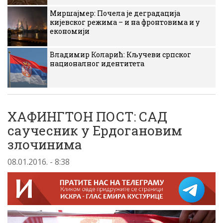
Миршајмер: Почела је деградација
кијевског режима – и на фронтовима и у
економији
Владимир Коларић: Кључеви српског
националног идентитета
ХАФИНГТОН ПОСТ: САД
саучесник у Ердогановим
злочинима
08.01.2016. - 8:38