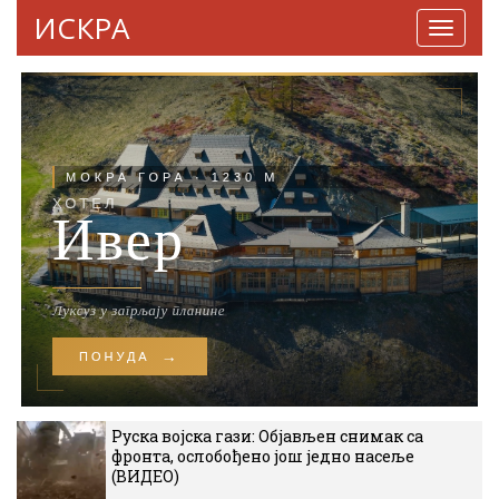
ИСКРА
Навига
Руска војска гази: Објављен снимак са
фронта, ослобођено још једно насеље
(ВИДЕО)