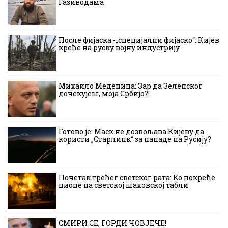
Газиводама
После фијаска -„специјални фијаско“: Кијев
креће на руску војну индустрију
Михаило Меденица: Зар да Зеленског
дочекујеш, моја Србијо?!
Готово је: Маск не дозвољава Кијеву да
користи „Старлинк“ за нападе на Русију?
Почетак трећег светског рата: Ко покреће
пионе на светској шаховској табли
СМИРИ СЕ, ГОРДИ ЧОВЈЕЧЕ!