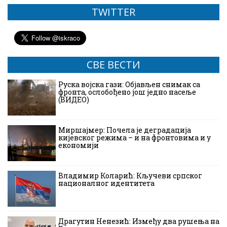
TWITTER
СВЕ ВЕСТИ
Руска војска гази: Објављен снимак са
фронта, ослобођено још једно насеље
(ВИДЕО)
Миршајмер: Почела је деградација
кијевског режима – и на фронтовима и у
економији
Владимир Коларић: Кључеви српског
националног идентитета
Драгутин Ненезић: Између два рушења на