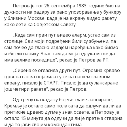
Петров је тог 26. септембра 1983. године био на
дужности на радару за рано упозоравање у бункеру
у близини Москве, када је на екрану видео ракету
како лети ка Совјетском Савезу.
„Када сам први пут видео аларм, устао сам из
столице. Сви моји подређени били су збуњени, па
сам почео да гласно издајем наређења како бисмо
избегли панику. Знао сам да моја одлука може да
има велике последице“, рекао је Петров за РТ.
„Сирена се огласила други пут. Огромна крваво
црвена слова појавила су се на нашем главном
екрану, писало је СТАРТ. Писало је да су лансиране
још четири ракете“, рекао је Петров.
Од тренутка када су бојеве главе лансиране,
Кремљу је остало само пола сата да одлучи да ли да
притисне црвено дугме у знак освете, а Петрову је
остало 15 минута да одлучи да ли је претња стварна
и да то јави својим командантима.