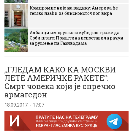
Компромис није на видику: Америка ће
тешко изаћи из блискоисточног вира
Албанци им срушили куће, још траже да
Срби плате: Приштина испоставила рачун
за рушење на Газиводама
„ГЛЕДАМ КАКО КА МОСКВИ
ЛЕТЕ АМЕРИЧКЕ РАКЕТЕ“:
Смрт човека који је спречио
армагедон
18.09.2017. - 17:07