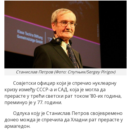
Станислав Петров (Фото: Спутњик/Sergey Pirigov)
Совјетски официр који је спречио нуклеарну
кризу између СССР-а и САД, која је могла да
прерасте у трећи светски рат током ’80-их година,
преминуо је у 77. години.
Одлука коју је Станислав Петров својевремено
донео можда је спречила да Хладни рат прерасте у
армагедон.