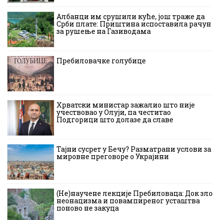
Албанци им срушили куће, још траже да
Срби плате: Приштина испоставила рачун
за рушење на Газиводама
Пребиловачке голубице
Хрватски министар зажалио што није
учествовао у Олуји, па честитао
Подгорици што долазе да славе
Тајни сусрет у Бечу? Разматрани услови за
мировне преговоре о Украјини
(Не)научене лекције Пребиловаца: Док зло
неонацизма и повампиреног усташтва
поново не закуца