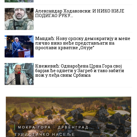
Александар Ходаковски: И НИКО НИЈЕ
ПОДИГАО РУКУ…
Мандић: Нову српску демократију и мене
лично нико неће представљати на
прослави хрватске „Олује“
Кнежевић: Однарођена Црна Гора свој
барјак ће однети у Загреб и тако забити
нож у леђа свим Србима