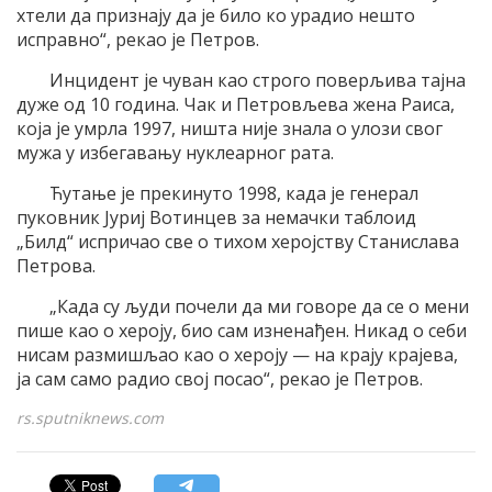
хтели да признају да је било ко урадио нешто
исправно“, рекао је Петров.
Инцидент је чуван као строго поверљива тајна
дуже од 10 година. Чак и Петровљева жена Раиса,
која је умрла 1997, ништа није знала о улози свог
мужа у избегавању нуклеарног рата.
Ћутање је прекинуто 1998, када је генерал
пуковник Јуриј Вотинцев за немачки таблоид
„Билд“ испричао све о тихом херојству Станислава
Петрова.
„Када су људи почели да ми говоре да се о мени
пише као о хероју, био сам изненађен. Никад о себи
нисам размишљао као о хероју — на крају крајева,
ја сам само радио свој посао“, рекао је Петров.
rs.sputniknews.com