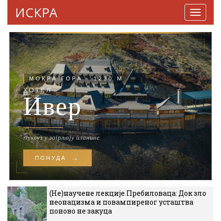
ИСКРА
Навига
(Не)научене лекције Пребиловаца: Док зло
неонацизма и повампиреног усташтва
поново не закуца