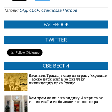
Тагови:
САД
,
СССР
,
Станислав Петров
FACEBOOK
TWITTER
СВЕ ВЕСТИ
Васиљев: Трамп је стао на страну Украјине
– може дати миг и за физичку
ликвидацију врха Русије
Компромис није на видику: Америка ће
тешко изаћи из блискоисточног вира