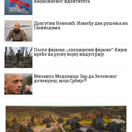
националног идентитета
Драгутин Ненезић: Између два рушења на
Газиводама
После фијаска -„специјални фијаско“: Кијев
креће на руску војну индустрију
Михаило Меденица: Зар да Зеленског
дочекујеш, моја Србијо?!