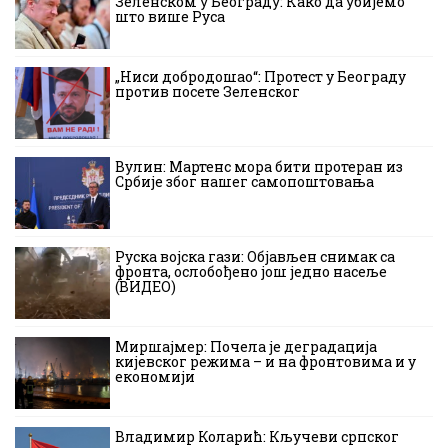
Зеленском у Београду: Како да убијемо
што више Руса
„Ниси добродошао“: Протест у Београду
против посете Зеленског
Вулин: Мартенс мора бити протеран из
Србије због нашег самопоштовања
Руска војска гази: Објављен снимак са
фронта, ослобођено још једно насеље
(ВИДЕО)
Миршајмер: Почела је деградација
кијевског режима – и на фронтовима и у
економији
Владимир Коларић: Кључеви српског