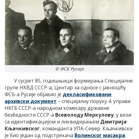
© ФСБ Русије
У сусрет 85. годишњици формирања Специјалне
групе НКВД СССР-а, Центар за односе с јавношћу
ФСБ-а Русије објавио је
декласификовани
архивски документ
– специјалну поруку 4. управе
НКГБ СССР-а народном комесару државне
безбедности СССР-а
Всеволоду Меркулову
, у вези
са идентификацијом и ликвидирањем
Дмитрија
Кљачкивског
, команданта УПА-Север. Кљачкивски
је био један од подстрекача
Волинског масакра
.