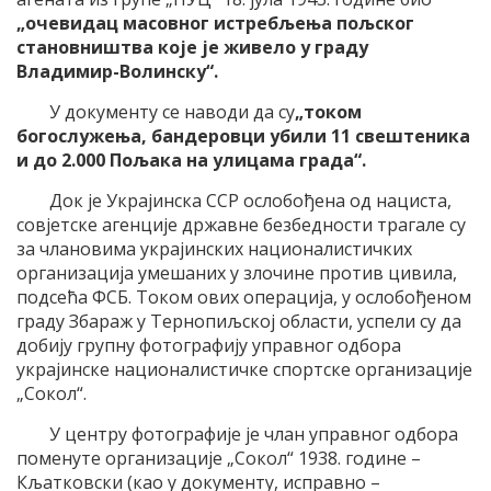
„очевидац масовног истребљења пољског
становништва које је живело у граду
Владимир-Волинску“.
У документу се наводи да су
„током
богослужења, бандеровци убили 11 свештеника
и до 2.000 Пољака на улицама града“.
Док је Украјинска ССР ослобођена од нациста,
совјетске агенције државне безбедности трагале су
за члановима украјинских националистичких
организација умешаних у злочине против цивила,
подсећа ФСБ. Током ових операција, у ослобођеном
граду Збараж у Тернопиљској области, успели су да
добију групну фотографију управног одбора
украјинске националистичке спортске организације
„Сокол“.
У центру фотографије је члан управног одбора
поменуте организације „Сокол“ 1938. године –
Кљатковски (као у документу, исправно –