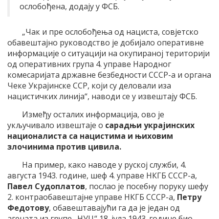
ослобођена, додају у ФСБ.
„Чак и пре ослобођења од нациста, совјетско
обавештајно руководство је добијало оперативне
информације о ситуацији на окупираној територији
од оперативних група 4. управе Народног
комесаријата државне безбедности СССР-а и органа
Чеке Украјинске ССР, који су деловали иза
нацистичких линија“, наводи се у извештају ФСБ.
Између осталих информација, ово је
укључивало извештаје о
сарадњи украјинских
националиста са нацистима и њиховим
злочинима против цивила.
На пример, како наводе у руској служби, 4.
августа 1943. године, шеф 4. управе НКГБ СССР-а,
Павел Судоплатов
, послао је посебну поруку шефу
2. контраобавештајне управе НКГБ СССР-а,
Петру
Федотову
, обавештавајући га да је један од
агената из групе „НУЦ“ 18. јула 1943. године био