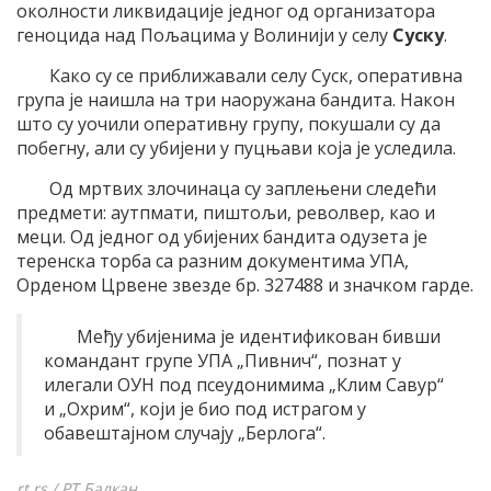
околности ликвидације једног од организатора
геноцида над Пољацима у Волинији у селу
Суску
.
Како су се приближавали селу Суск, оперативна
група је наишла на три наоружана бандита. Након
што су уочили оперативну групу, покушали су да
побегну, али су убијени у пуцњави која је уследила.
Од мртвих злочинаца су заплењени следећи
предмети: аутпмати, пиштољи, револвер, као и
меци. Од једног од убијених бандита одузета је
теренска торба са разним документима УПА,
Орденом Црвене звезде бр. 327488 и значком гарде.
Међу убијенима је идентификован бивши
командант групе УПА „Пивнич“, познат у
илегали ОУН под псеудонимима „Клим Савур“
и „Охрим“, који је био под истрагом у
обавештајном случају „Берлога“.
rt.rs / РТ Балкан