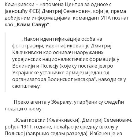
Кљачкивски – напомена Центра за односе с
јавношћу ФСБ) Дмитриј Семенович, који је, према
добијеним информацијама, командант УПА познат
као
„Клим Савур“
.
„Након идентификације особа на
фотографији, идентификован је Дмитриј
Кљачкивски као оснивач наоружаних
украјинских националистичких формација у
Волинији и Полесју (које су постале језгро
Украјинске устаничке армије) и један од
организатора Волинског масакра“, наводи се у
саопштењу.
Преко агента у Збаражу, утврђени су следећи
подаци о њему:
„Кљатковски (Кљачкивски), Дмитриј Семенович,
рођен 1911. године, похађао је средњу школу у
Пољској (завршио седам разреда). Избачен је из