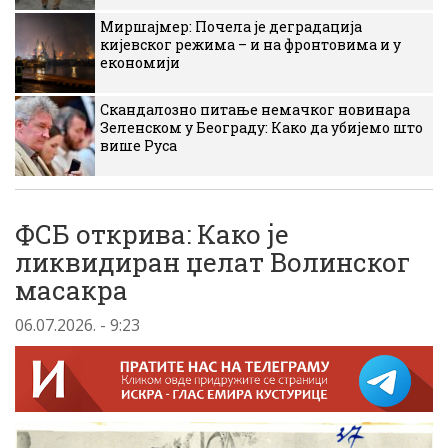
Миршајмер: Почела је деградација
кијевског режима – и на фронтовима и у
економији
Скандалозно питање немачког новинара
Зеленском у Београду: Како да убијемо што
више Руса
ФСБ открива: Како је
ликвидиран џелат Волинског
масакра
06.07.2026. - 9:23