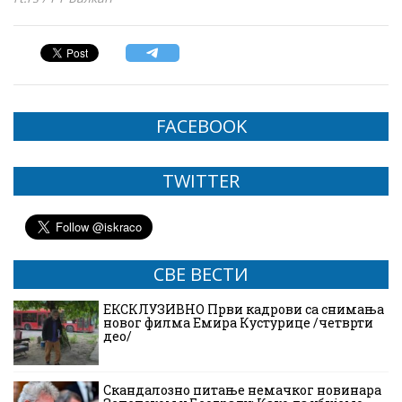
FACEBOOK
TWITTER
СВЕ ВЕСТИ
ЕКСКЛУЗИВНО Први кадрови са снимања
новог филма Емира Кустурице /четврти
део/
Скандалозно питање немачког новинара