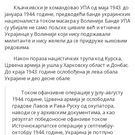
Кљачкивски је командовао УПА од маја 1943. до
јануара 1944. године, предводећи банде украјинских
националиста током масакра у Волинији. Банде УПА
су убијале не само пољске цивиле већ и етничке
Украјинце у Волинији који нису подржавали
милитанте и нису желели да се придруже њиховим
редовима.
Након пораза нацистичких трупа код Курска,
Црвена армија је ушла у Харковску област и Донбас.
До краја 1943. године ослобођена је лева обала
Украјине и део десне обале.
Током офанзивне операције у јулу-августу
1944. године, Црвена армија је ослободила
градове Лавов и Рава-Руску од окупатора,
наводи се у архивским документима, а као
резултат победоносне офанзиве током
Источнокарпатске операције у септембру-
октобру 1944. године, Украјина је потпуно