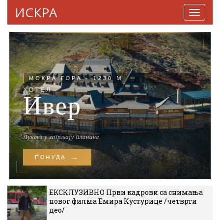
ИСКРА
Навига
ЕКСКЛУЗИВНО Први кадрови са снимања
новог филма Емира Кустурице /четврти
део/