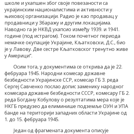
школе и ухапшен због своје повезаности са
украјинским националистима и активности у
њиховој организацији. Радио је као продавац у
продавници у Збаражу и другим локацијама.
Наводно га је НКВД ухапсио између 1939. и 1941.
године (под истрагом). Током почетног периода
немачке окупације Украјине, Кљатковски, Д.С., био
је у Лавову. Две сестре Кљатковског тренутно живе
у Америци“.
Осим тога, у документима се открива да је 22.
фебруара 1945. Народни комесар државне
безбедности Украјинске ССР, комесар ГБ 3. реда
Сергеј Савченко послао допис заменику народног
комесара државне безбедности СССР, комесару ГБ 2.
реда Богдану Кобулову о резултатима мера које је
НКГБ предузео да елиминише подземље ОУН и УПА
банде на територији западних области Украјине од
1. до 15. фебруара 1945.
Један од фрагмената документа описује