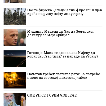
После фијаска -„специјални фијаско“: Кијев
креће на руску војну индустрију
Михаило Меденица: Зар да Зеленског
дочекујеш, моја Србијо?!
Готово је: Маск не дозвољава Кијеву да
користи „Старлинк“ за нападе на Русију?
Почетак трећег светског рата: Ко покреће
пионе на светској шаховској табли
СМИРИ СЕ, ГОРДИ ЧОВЈЕЧЕ!