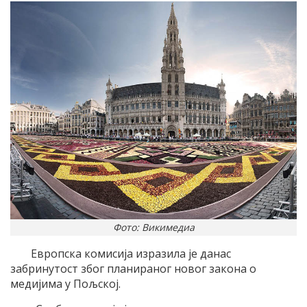
Фото: Викимедиа
Европска комисија изразила је данас
забринутост због планираног новог закона о
медијима у Пољској.