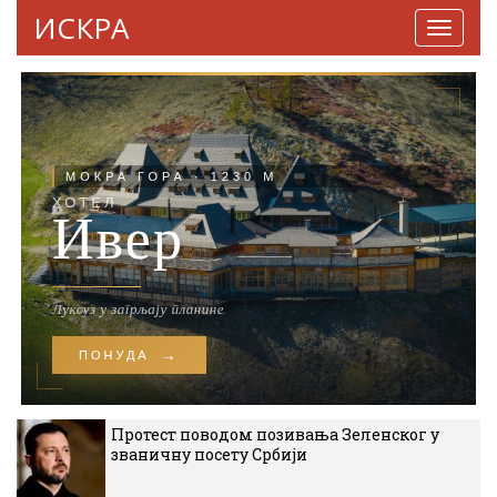
ИСКРА
Навига
Протест поводом позивања Зеленског у
званичну посету Србији