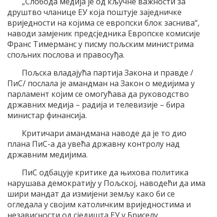
„Слобода медија је од кључне важности за
друштво чланице ЕУ која поштује заједничке
вриједности на којима се европски блок заснива“,
наводи замјеник предсједника Европске комисије
Франс Тимерманс у писму пољским министрима
спољних послова и правосуђа.
Пољска владајућа партија Закона и правде /
ПиС/ послала је амандман на Закон о медијима у
парламент којим се омогућава да руководство
државних медија – радија и телевизије – бира
министар финансија.
Критичари амандмана наводе да је то дио
плана ПиС-а да увећа државну контролу над
државним медијима.
ПиС одбацује критике да њихова политика
нарушава демократију у Пољској, наводећи да има
шири мандат да измијени земљу како би се
огледала у својим католичким вриједностима и
независности од сједишта ЕУ у Бриселу.