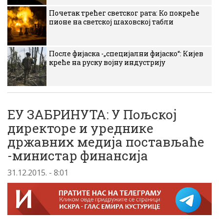
Почетак трећег светског рата: Ко покреће
пионе на светској шаховској табли
После фијаска -„специјални фијаско“: Кијев
креће на руску војну индустрију
ЕУ ЗАБРИНУТА: У Пољској
директоре и уреднике
државних медија постављаће
-министар финансија
31.12.2015. - 8:01