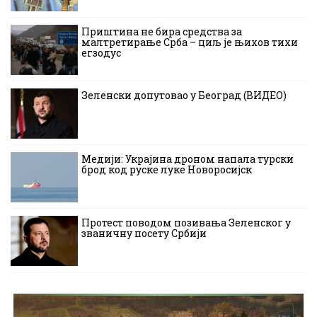
Приштина не бира средства за
малтретирање Срба – циљ је њихов тихи
егзодус
Зеленски допутовао у Београд (ВИДЕО)
Медији: Украјина дроном напала турски
брод код руске луке Новоросијск
Протест поводом позивања Зеленског у
званичну посету Србији