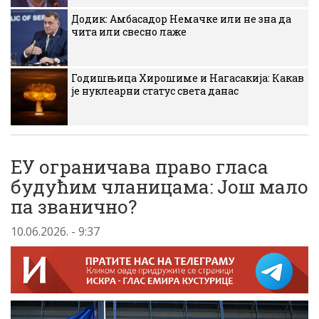
Додик: Амбасадор Немачке или не зна да
чита или свесно лаже
Годишњица Хирошиме и Нагасакија: Какав
је нуклеарни статус света данас
ЕУ ограничава право гласа
будућим чланицама: Још мало
па званично?
10.06.2026. - 9:37