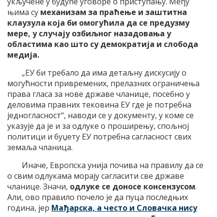
укључене у будуће уговоре о приступању. Међу
њима су
механизам за праћење и заштитна
клаузула која би омогућила да се предузму
мере, у случају озбиљног назадовања у
областима као што су демократија и слобода
медија.
„ЕУ би требало да има детаљну дискусију о
могућности привремених, прелазних ограничења
права гласа за нове државе чланице, посебно у
деловима правних тековина ЕУ где је потребна
једногласност“, наводи се у документу, у коме се
указује да је и за одлуке о проширењу, спољној
политици и буџету ЕУ потребна сагласност свих
земаља чланица.
Иначе, Европска унија почива на правилу да се
о свим одлукама морају сагласити све државе
чланице. Значи,
одлуке се доносе консензусом
.
Али, ово правило почело је да пуца последњих
година, јер
Мађарска, а често и Словачка нису