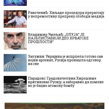
Ракочевић: Хиљаде процедура прерастају
у непремостиву препреку слободи медија
Владимир Умељић: „ОЛУЈА“ ЈЕ
НАЈБЛИСТАВИЈИ ДЕО ХРВАТСКЕ
ПРОШЛОСТИ“
Залужни: Украјина је исцрпела готово сав
војни арсенал, Русија пронашла одговор
на све
Парадокс: Градоначелник Хирошиме
критиковао Русију, а заборавио да помене
ко је бацио атомску бомбу