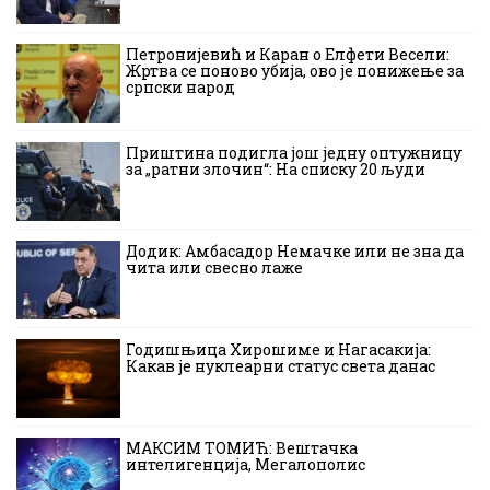
Петронијевић и Каран о Елфети Весели:
Жртва се поново убија, ово је понижење за
српски народ
Приштина подигла још једну оптужницу
за „ратни злочин“: На списку 20 људи
Додик: Амбасадор Немачке или не зна да
чита или свесно лаже
Годишњица Хирошиме и Нагасакија:
Какав је нуклеарни статус света данас
МАКСИМ ТОМИЋ: Вештачка
интелигенција, Мегалополис