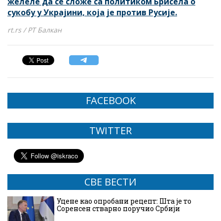
желеле да се сложе са политиком Брисела о
сукобу у Украјини, која је против Русије.
rt.rs / РТ Балкан
FACEBOOK
TWITTER
СВЕ ВЕСТИ
Уцене као опробани рецепт: Шта је то
Соренсен стварно поручио Србији