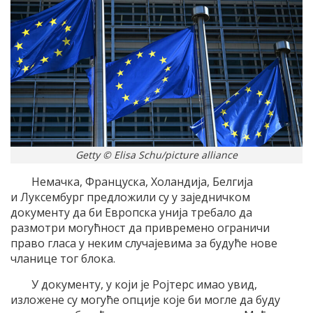
Getty © Elisa Schu/picture alliance
Немачка, Француска, Холандија, Белгија
и Луксембург предложили су у заједничком
документу да би Европска унија требало да
размотри могућност да привремено ограничи
право гласа у неким случајевима за будуће нове
чланице тог блока.
У документу, у који је Ројтерс имао увид,
изложене су могуће опције које би могле да буду