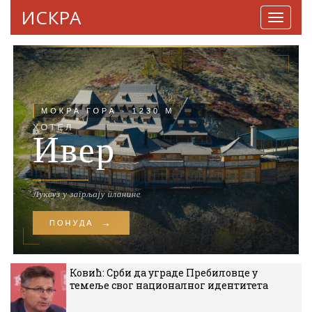
ИСКРА
Навига
Ковић: Срби да уграде Пребиловце у
темеље свог националног идентитета