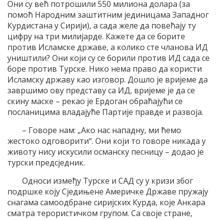
Они су већ потрошили 550 милиона долара (за
помоћ Народним заштитним јединицама Западног
Курдистана у Сирији), а сада желе да повећају ту
цифру на три милијарде. Кажете да се борите
против Исламске државе, а колико сте чланова ИД
уништили? Они који су се борили против ИД сада се
боре против Турске. Нико нема право да користи
Исламску државу као изговор. Дошло је вријеме да
завршимо ову представу са ИД, вријеме је да се
скину маске – рекао је Ердоган обраћајући се
посланицима владајуће Партије правде и развоја.
– Говоре нам: „Ако нас нападну, ми ћемо
жестоко одговорити“. Они који то говоре никада у
животу нису искусили османску песницу – додао је
турски предсједник.
Односи између Турске и САД су у кризи због
подршке коју Сједињене Америчке Државе пружају
снагама самоодбране сиријских Курда, које Анкара
сматра терористичком групом. Са своје стране,