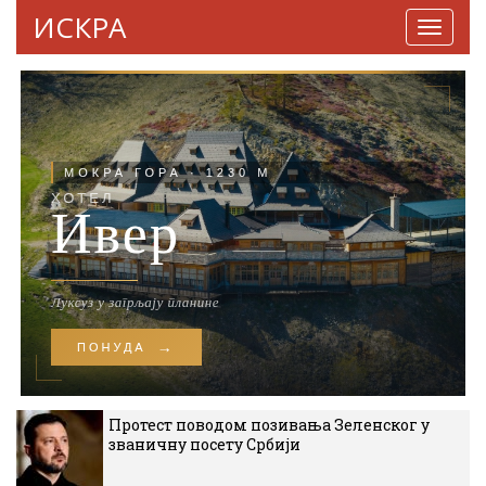
ИСКРА
Навига
Протест поводом позивања Зеленског у
званичну посету Србији