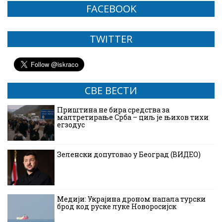
FACEBOOK
TWITTER
СВЕ ВЕСТИ
Приштина не бира средства за
малтретирање Срба – циљ је њихов тихи
егзодус
Зеленски допутовао у Београд (ВИДЕО)
Медији: Украјина дроном напала турски
брод код руске луке Новоросијск