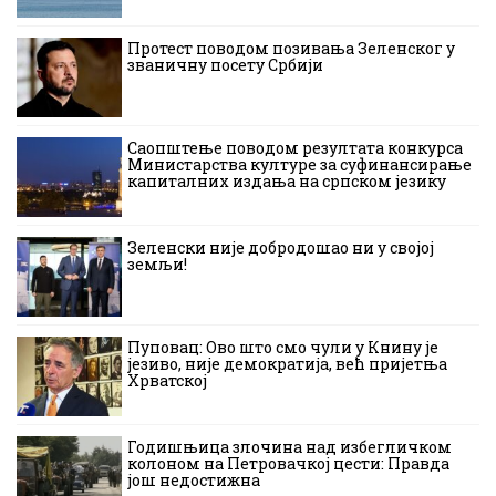
Протест поводом позивања Зеленског у
званичну посету Србији
Саопштење поводом резултата конкурса
Министарства културе за суфинансирање
капиталних издања на српском језику
Зеленски није добродошао ни у својој
земљи!
Пуповац: Ово што смо чули у Книну је
језиво, није демократија, већ пријетња
Хрватској
Годишњица злочина над избегличком
колоном на Петровачкој цести: Правда
још недостижна