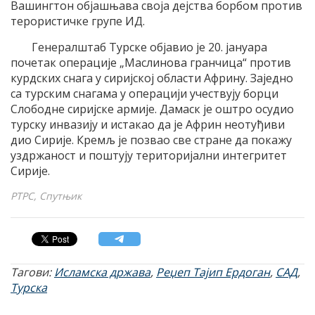
Вашингтон објашњава своја дејства борбом против
терористичке групе ИД.
Генералштаб Турске објавио је 20. јануара
почетак операције „Маслинова гранчица“ против
курдских снага у сиријској области Африну. Заједно
са турским снагама у операцији учествују борци
Слободне сиријске армије. Дамаск је оштро осудио
турску инвазију и истакао да је Африн неотуђиви
дио Сирије. Кремљ је позвао све стране да покажу
уздржаност и поштују територијални интегритет
Сирије.
РТРС, Спутњик
Тагови:
Исламска држава
,
Реџеп Тајип Ердоган
,
САД
,
Турска