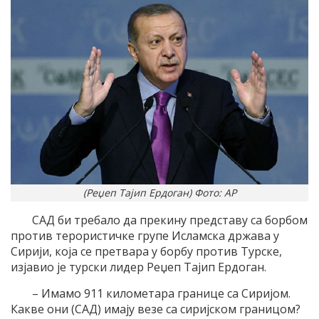
(Реџеп Тајип Ердоган) Фото: AP
САД би требало да прекину представу са борбом
против терористичке групе Исламска држава у
Сирији, која се претвара у борбу против Турске,
изјавио је турски лидер Реџеп Тајип Ердоган.
– Имамо 911 километара границе са Сиријом.
Какве они (САД) имају везе са сиријском границом?