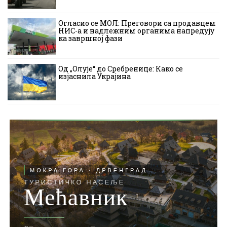
Огласио се МОЛ: Преговори са продавцем
НИС-а и надлежним органима напредују
ка завршној фази
Од „Олује“ до Сребренице: Како се
изјаснила Украјина