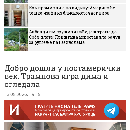
Компромис није на видику: Америка ће
тешко изаћи из блискоисточног вира
Албанци им срушили куће, још траже да
Срби плате: Приштина испоставила рачун
за рушење на Газиводама
Добро дошли у постамерички
век: Трампова игра дима и
огледала
13.05.2026. - 9:15