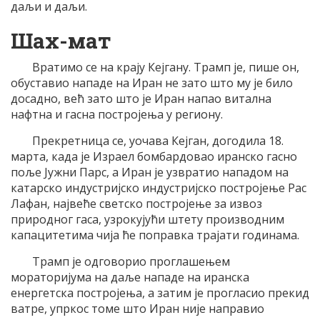
даљи и даљи.
Шах-мат
Вратимо се на крају Кејгану. Трамп је, пише он,
обуставио нападе на Иран не зато што му је било
досадно, већ зато што је Иран напао витална
нафтна и гасна постројења у региону.
Прекретница се, уочава Кејган, догодила 18.
марта, када је Израел бомбардовао иранско гасно
поље Јужни Парс, а Иран је узвратио нападом на
катарско индустријско индустријско постројење Рас
Лафан, највеће светско постројење за извоз
природног гаса, узрокујући штету производним
капацитетима чија ће поправка трајати годинама.
Трамп је одговорио проглашењем
мораторијума на даље нападе на иранска
енергетска постројења, а затим је прогласио прекид
ватре, упркос томе што Иран није направио