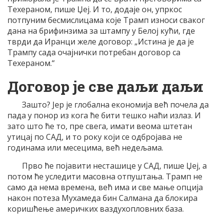
Техераном, пише Џеј. И то, додаје он, упркос
потпуним бесмислицама које Трамп износи сваког
дана на брифинзима за штампу у Белој кући, где
тврди да Иранци желе договор: „Истина је да је
Трампу сада очајнички потребан договор са
Техераном.“
Договор је све даљи даљи
Зашто? Јер је глобална економија већ почела да
пада у понор из кога ће бити тешко наћи излаз. И
зато што ће то, пре свега, имати веома штетан
утицај по САД, и то року који се одбројава не
годинама или месецима, већ недељама.
Прво ће појавити несташице у САД, пише Џеј, а
потом ће уследити масовна отпуштања. Трамп не
само да нема времена, већ има и све мање опција
након потеза Мухамеда бин Салмана да блокира
коришћење америчких ваздухопловних база.