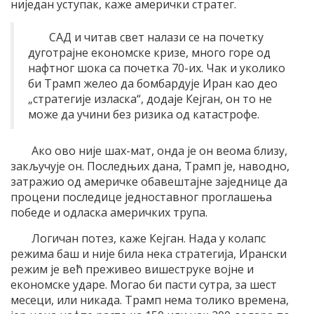
ниједан уступак, каже амерички стратег.
САД и читав свет налази се на почетку
дуготрајне економске кризе, много горе од
нафтног шока са почетка 70-их. Чак и уколико
би Трамп желео да бомбардује Иран као део
„стратегије изласка“, додаје Кејган, он то не
може да учини без ризика од катастрофе.
Ако ово није шах-мат, онда је он веома близу,
закључује он. Последњих дана, Трамп је, наводно,
затражио од америчке обавештајне заједнице да
процени последице једноставног проглашења
победе и одласка америчких трупа.
Логичан потез, каже Кејган. Нада у колапс
режима баш и није била нека стратегија, Ирански
режим је већ преживео вишеструке војне и
економске ударе. Могао би пасти сутра, за шест
месеци, или никада. Трамп нема толико времена,