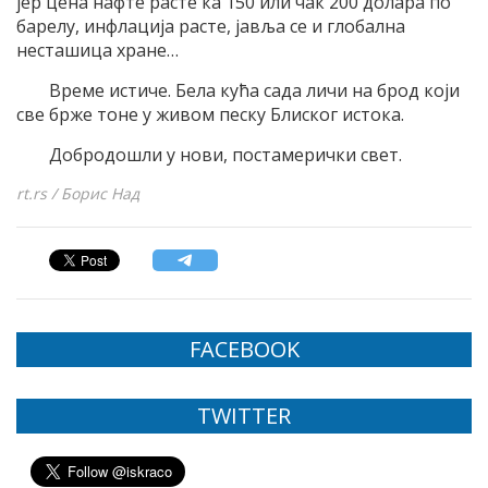
јер цена нафте расте ка 150 или чак 200 долара по
барелу, инфлација расте, јавља се и глобална
несташица хране…
Време истиче. Бела кућа сада личи на брод који
све брже тоне у живом песку Блиског истока.
Добродошли у нови, постамерички свет.
rt.rs / Борис Над
FACEBOOK
TWITTER