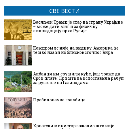
СВЕ ВЕСТИ
Васиљев: Трамп је стао на страну Украјине
– може дати миг и за физичку
ликвидацију врха Русије
Компромис није на видику: Америка ће
тешко изаћи из блискоисточног вира
Албанци им срушили куће, још траже да
Срби плате: Приштина испоставила рачун
за рушење на Газиводама
Пребиловачке голубице
Хрватски министар зажалио што није