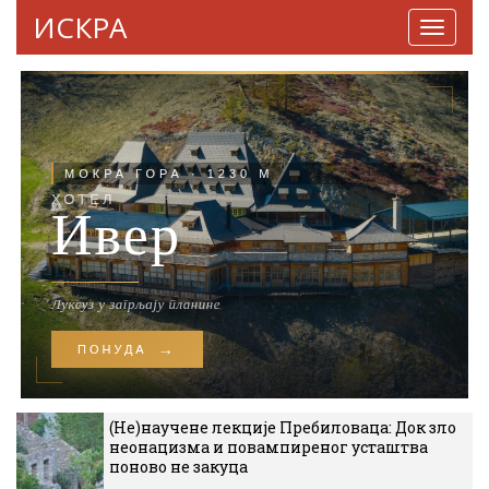
ИСКРА
Навига
(Не)научене лекције Пребиловаца: Док зло
неонацизма и повампиреног усташтва
поново не закуца