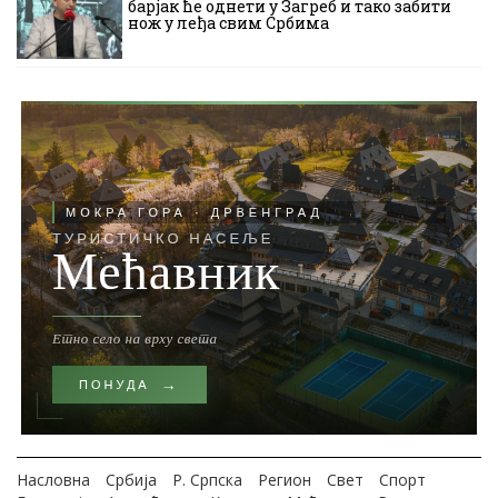
барјак ће однети у Загреб и тако забити
нож у леђа свим Србима
Насловна
Србија
Р. Српска
Регион
Свет
Спорт