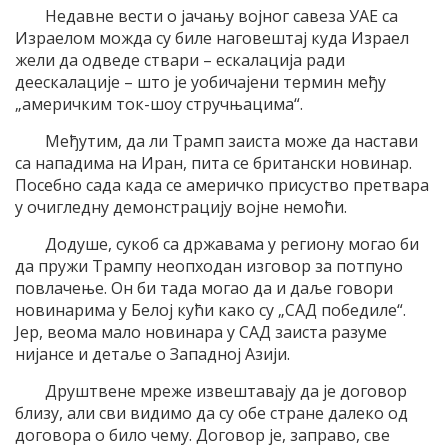
Недавне вести о јачању војног савеза УАЕ са
Израелом можда су биле наговештај куда Израел
жели да одведе ствари – ескалација ради
деескалације – што је уобичајени термин међу
„америчким ток-шоу стручњацима“.
Међутим, да ли Трамп заиста може да настави
са нападима на Иран, пита се британски новинар.
Посебно сада када се америчко присуство претвара
у очигледну демонстрацију војне немоћи.
Додуше, сукоб са државама у региону могао би
да пружи Трампу неопходан изговор за потпуно
повлачење. Он би тада могао да и даље говори
новинарима у Белој кући како су „САД победиле“.
Јер, веома мало новинара у САД заиста разуме
нијансе и детаље о Западној Азији.
Друштвене мреже извештавају да је договор
близу, али сви видимо да су обе стране далеко од
договора о било чему. Договор је, заправо, све