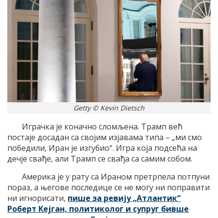
Getty © Kevin Dietsch
Играчка је коначно сломљена. Трамп већ
постаје досадан са својим изјавама типа – „ми смо
победили, Иран је изгубио“. Игра која подсећа на
дечје свађе, али Трамп се свађа са самим собом.
Америка је у рату са Ираном претрпела потпуни
пораз, а његове последице се не могу ни поправити
ни игнорисати,
пише за ревију „Атлантик“
Роберт Кејган, политиколог и супруг бивше