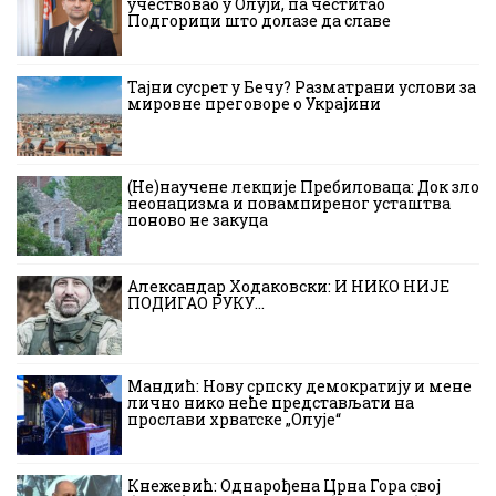
учествовао у Олуји, па честитао
Подгорици што долазе да славе
Тајни сусрет у Бечу? Разматрани услови за
мировне преговоре о Украјини
(Не)научене лекције Пребиловаца: Док зло
неонацизма и повампиреног усташтва
поново не закуца
Александар Ходаковски: И НИКО НИЈЕ
ПОДИГАО РУКУ…
Мандић: Нову српску демократију и мене
лично нико неће представљати на
прослави хрватске „Олује“
Кнежевић: Однарођена Црна Гора свој