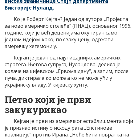
високе званичнице Стејт департмента
Викторије Нуланд.
Ко је Роберт Кејган? Један од аутора „Пројекта
за ново америчко столеће“ (ПНАЦ), основаног 1996.
године, који је већ деценијама окупиран само
једном идејом: како, по сваку цену, одржати
америчку хегемонију.
Кејган је један од најутицајнијих америчких
стратега. Његова супруга, Нуландова, делила је
колаче на кијевском „Ервомајдану“, а затим, после
пуча, диктирала ко може а ко не може ући у
украјинску владу. У кијевску хунту.
Петао који је први
закукурикао
Кејган је први из америчког естаблишмента који
је признао истину о исходу рата „Епстинове
коалиције“ против Ирана: „Неће бити повратка на