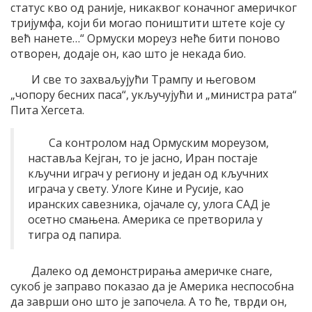
статус кво од раније, никаквог коначног америчког
тријумфа, који би могао поништити штете које су
већ нанете…“ Ормуски мореуз неће бити поново
отворен, додаје он, као што је некада био.
И све то захваљујући Трампу и његовом
„чопору бесних паса“, укључујући и „министра рата“
Пита Хегсета.
Са контролом над Ормуским мореузом,
наставља Кејган, то је јасно, Иран постаје
кључни играч у региону и један од кључних
играча у свету. Улоге Кине и Русије, као
иранских савезника, ојачале су, улога САД је
осетно смањена. Америка се претворила у
тигра од папира.
Далеко од демонстрирања америчке снаге,
сукоб је заправо показао да је Америка неспособна
да заврши оно што је започела. А то ће, тврди он,