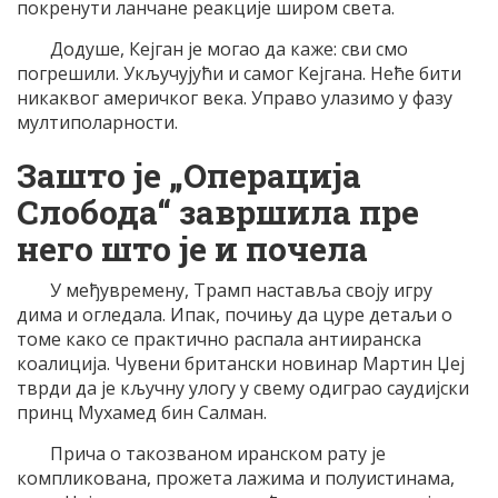
покренути ланчане реакције широм света.
Додуше, Кејган је могао да каже: сви смо
погрешили. Укључујући и самог Кејгана. Неће бити
никаквог америчког века. Управо улазимо у фазу
мултиполарности.
Зашто је „Операција
Слобода“ завршила пре
него што је и почела
У међувремену, Трамп наставља своју игру
дима и огледала. Ипак, почињу да цуре детаљи о
томе како се практично распала антииранска
коалиција. Чувени британски новинар Мартин Џеј
тврди да је кључну улогу у свему одиграо саудијски
принц Мухамед бин Салман.
Прича о такозваном иранском рату је
компликована, прожета лажима и полуистинама,