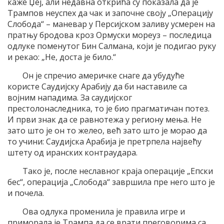
каже Џеј, али недавна открића су показала да је
Трампов неуспех да чак и започне своју „Операцију
Слобода“ – маневар у Персијском заливу усмерен на
пратњу бродова кроз Ормуски мореуз – последица
одлуке поменутог Бин Салмана, који је подигао руку
и рекао: „Не, доста је било.“
Он је спречио америчке снаге да убудуће
користе Саудијску Арабију да би наставиле са
војним нападима. За саудијског
престолонаследника, то је био прагматичан потез.
И први знак да се равнотежа у региону мења. Не
зато што је он то желео, већ зато што је морао да
то учини: Саудијска Арабија је претрпела највећу
штету од иранских контраудара.
Тако је, после неславног краја операције „Епски
бес“, операција „Слобода“ завршила пре него што је
и почела.
Ова одлука променила је правила игре и
приморала је Трампа да се врати преговорима са