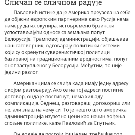
Сличан се сличном радује
Павловић истиче да је Америка преузела на себе
да објасни европским партнерима како Русија нема
намеру да их окупира, истовремено брзински
успостављајући односе са земљама попут
Белорусије. Трамповој администрацији, објашњава
наш саговорник, одговарају политички системи
који су окренути суверенистичкој политици
базираној на традиционалним вредностима, попут
оног заступљеног у Белорусији. Међутим, то није
једини разлог.
Американцима се свиђа када имају једну адресу
с којом разговарају. Ако се на тој адреси постигне
договор, онда је постигнут, нема хиљаду
компликација. Седнеш, разговараш, договориш или
не, али знаш на чему си. То је нешто што америчка
администрација изузетно цени као начин вођења
спољне политике, каже Павловић за Спутњик.
Он додаје да постоји још један, трећи фактор