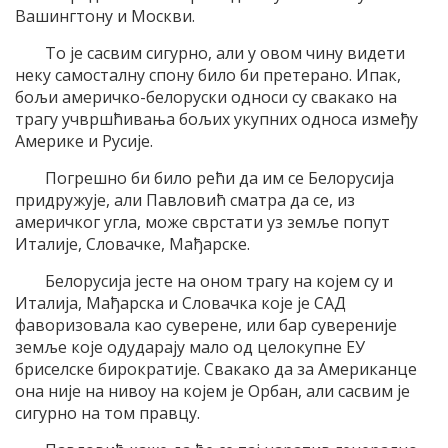
Вашингтону и Москви.
То је сасвим сигурно, али у овом чину видети
неку самосталну спону било би претерано. Ипак,
бољи америчко-белоруски односи су свакако на
трагу учвршћивања бољих укупних односа између
Америке и Русије.
Погрешно би било рећи да им се Белорусија
придружује, али Павловић сматра да се, из
америчког угла, може сврстати уз земље попут
Италије, Словачке, Мађарске.
Белорусија јесте на оном трагу на којем су и
Италија, Мађарска и Словачка које је САД
фаворизовала као суверене, или бар сувереније
земље које одударају мало од целокупне ЕУ
бриселске бирократије. Свакако да за Американце
она није на нивоу на којем је Орбан, али сасвим је
сигурно на том правцу.