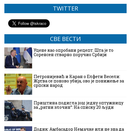
TWITTER
СВЕ ВЕСТИ
Уцене као опробани рецепт: Шта је то
Соренсен стварно поручио Србији
Петронијевић и Каран о Елфети Весели:
Жртва се поново убија, ово је понижење за
српски народ
Приштина подигла још једну оптужницу
за „ратни злочин“: На списку 20 људи
Додик: Амбасадор Немачке или не зна да