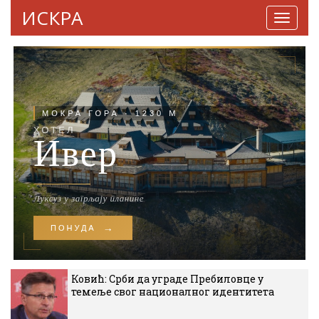
ИСКРА
Навига
Ковић: Срби да уграде Пребиловце у
темеље свог националног идентитета