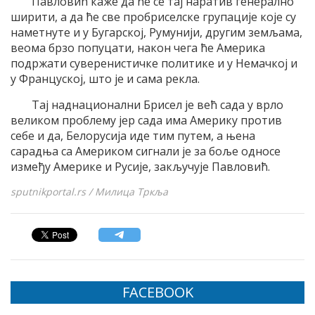
Павловић каже да ће се тај наратив генерално
ширити, а да ће све пробриселске групације које су
наметнуте и у Бугарској, Румунији, другим земљама,
веома брзо попуцати, након чега ће Америка
подржати суверенистичке политике и у Немачкој и
у Француској, што је и сама рекла.
Тај наднационални Брисел је већ сада у врло
великом проблему јер сада има Америку против
себе и да, Белорусија иде тим путем, а њена
сарадња са Америком сигнали је за боље односе
између Америке и Русије, закључује Павловић.
sputnikportal.rs / Милица Тркља
FACEBOOK