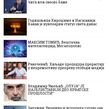
чита или свесно лаже
Годишњица Хирошиме и Нагасакија:
Какав је нуклеарни статус света данас
МАКСИМ ТОМИЋ: Вештачка
интелигенција, Мегалополис
Ракочевић: Хиљаде процедура прерастају
у непремостиву препреку слободи медија
Владимир Умељић: „ОЛУЈА“ ЈЕ
НАЈБЛИСТАВИЈИ ДЕО ХРВАТСКЕ
ПРОШЛОСТИ“
Залужни: Украјина је исцрпела готово сав