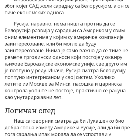
због којег САД жели сарадњу са Белорусијом, а он се
тиче економских односа.
Русија, наравно, нема ништа против да се
Белорусија развија у сарадњи са Америком у свим
оним елементима у којим су америчке компаније
заинтересоване, или би могле да буду
заинтересоване. Њима је само важно да се тиме не
ремете трговински односи који постоје у оквиру
њихове Евроазијске економске уније, све друго им
је потпуно у реду. Иначе, Русија сматра Белорусију
потпуно интегрисаном у свој систем. Уколико
летите из Москве за Минск, пасошка и царинска
контрола уопште не постоје, практично се рачуна
као унутардржавни лет.
Логичан след
Наш саговорник сматра да би Лукашенко био
добра спона између Америке и Русије, али да би пре
тога сарадња ипак морала да се успостави у