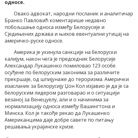
односе.
Овако адвокат, народни посланик и аналитичар
Бранко Павловић коментарише недавно
побољшање односа између Белорусије и
Сједињених држава и њихов евентуални утицај на
америчко-руске односе.
Америка је укинула санкције на белоруски
калијум, након чега је председник Белорусије
Александар Лукашенко помиловао 123 особе
осуђене по белоруским законима за различите
прекршаје, од шпијунаже до тероризма. Амерички
изасланик за Белорусију Џон Кол изјавио је да је са
белоруским лидером разговарао и о ситуацији
везаној за Венецуелу, али и о начинима за
нормализацију односа између Вашингтона и
Минска. Кол је такође рекао да Лукашенко
Американцима даје добре савете по питању
решавања украјинске кризе.