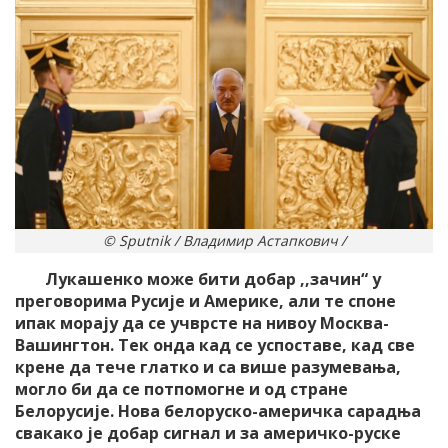
© Sputnik / Владимир Астапкович /
Лукашенко може бити добар ,,зачин“ у
преговорима Русије и Америке, али те споне
ипак морају да се учврсте на нивоу Москва-
Вашингтон. Тек онда кад се успоставе, кад све
крене да тече глатко и са више разумевања,
могло би да се потпомогне и од стране
Белорусије. Нова белоруско-америчка сарадња
свакако је добар сигнал и за америчко-руске