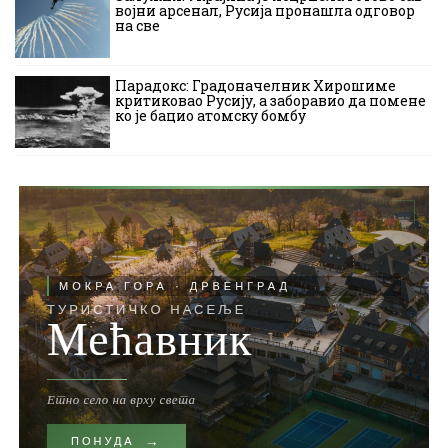
војни арсенал, Русија пронашла одговор
на све
Парадокс: Градоначелник Хирошиме
критиковао Русију, а заборавио да помене
ко је бацио атомску бомбу