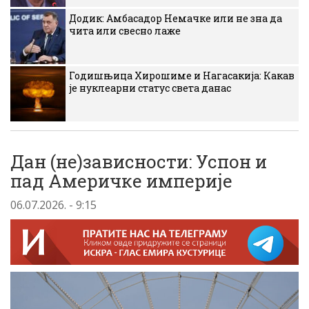
Додик: Амбасадор Немачке или не зна да
чита или свесно лаже
Годишњица Хирошиме и Нагасакија: Какав
је нуклеарни статус света данас
Дан (не)зависности: Успон и
пад Америчке империје
06.07.2026. - 9:15