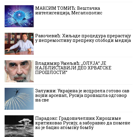
МАКСИМ ТОМИЋ: Вештачка
интелигенција, Мегалополис
Ракочевић: Хиљаде процедура прерастају
у непремостиву препреку слободи медија
Владимир Умељић: „ОЛУЈА“ ЈЕ
НАЈБЛИСТАВИЈИ ДЕО ХРВАТСКЕ
ПРОШЛОСТИ“
Залужни: Украјина је исцрпела готово сав
војни арсенал, Русија пронашла одговор
на све
Парадокс: Градоначелник Хирошиме
критиковао Русију, а заборавио да помене
ко је бацио атомску бомбу