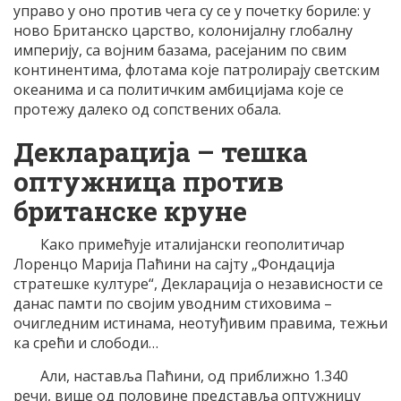
управо у оно против чега су се у почетку бориле: у
ново Британско царство, колонијалну глобалну
империју, са војним базама, расејаним по свим
континентима, флотама које патролирају светским
океанима и са политичким амбицијама које се
протежу далеко од сопствених обала.
Декларација – тешка
оптужница против
британске круне
Како примећује италијански геополитичар
Лоренцо Марија Паћини на сајту „Фондација
стратешке културе“, Декларација о независности се
данас памти по својим уводним стиховима –
очигледним истинама, неотуђивим правима, тежњи
ка срећи и слободи…
Али, наставља Паћини, од приближно 1.340
речи, више од половине представља оптужницу