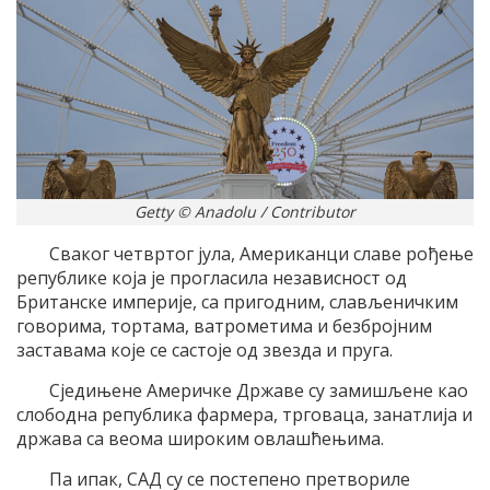
Getty © Anadolu / Contributor
Сваког четвртог јула, Американци славе рођење
републике која је прогласила независност од
Британске империје, са пригодним, слављеничким
говорима, тортама, ватрометима и безбројним
заставама које се састоје од звезда и пруга.
Сједињене Америчке Државе су замишљене као
слободна република фармера, трговаца, занатлија и
држава са веома широким овлашћењима.
Па ипак, САД су се постепено претвориле