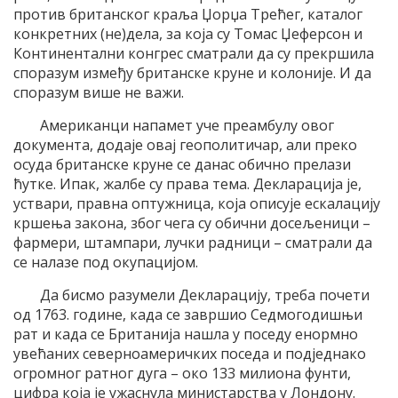
против британског краља Џорџа Трећег, каталог
конкретних (не)дела, за која су Томас Џеферсон и
Континентални конгрес сматрали да су прекршила
споразум између британске круне и колоније. И да
споразум више не важи.
Американци напамет уче преамбулу овог
документа, додаје овај геополитичар, али преко
осуда британске круне се данас обично прелази
ћутке. Ипак, жалбе су права тема. Декларација је,
уствари, правна оптужница, која описује ескалацију
кршења закона, због чега су обични досељеници –
фармери, штампари, лучки радници – сматрали да
се налазе под окупацијом.
Да бисмо разумели Декларацију, треба почети
од 1763. године, када се завршио Седмогодишњи
рат и када се Британија нашла у поседу енормно
увећаних северноамеричких поседа и подједнако
огромног ратног дуга – око 133 милиона фунти,
цифра која је ужаснула министарства у Лондону.