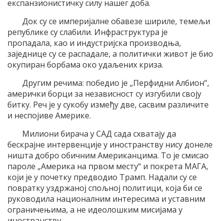
експанзионистичку силу нашег доба.
Док су се империјалне обавезе шириле, темељи
републике су слабили. Инфраструктура је
пропадала, као и индустријска производња,
заједнице су се распадале, а политички живот је био
окупиран борбама око удаљених криза.
Другим речима: победио је „Перфидни Албион“,
амерички борци за независност су изгубили своју
битку. Реч је у сукобу између две, сасвим различите
и неспојиве Америке.
Милиони бирача у САД сада схватају да
бескрајне интервенције у иностранству нису донеле
ништа добро обичним Американцима. То је смисао
пароле „Америка на првом месту“ и покрета МАГА,
који је у почетку предводио Трамп. Надали су се
повратку уздржаној спољној политици, која би се
руководила националним интересима и уставним
ограничењима, а не идеолошким мисијама у
иностранству.