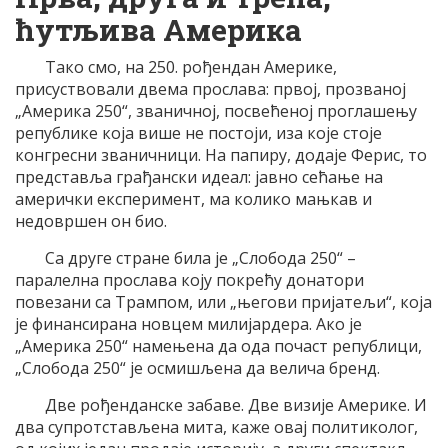
ћутљива Америка
Тако смо, на 250. рођендан Америке,
присуствовали двема прослава: првој, прозваној
„Америка 250“, званичној, посвећеној проглашењу
републике која више не постоји, иза које стоје
конгресни званичници. На папиру, додаје Ферис, то
представља грађански идеал: јавно сећање на
амерички експеримент, ма колико мањкав и
недовршен он био.
Са друге стране била је „Слобода 250“ –
паралелна прослава коју покрећу донатори
повезани са Трампом, или „његови пријатељи“, која
је финансирана новцем милијардера. Ако је
„Америка 250“ намењена да ода почаст републици,
„Слобода 250“ је осмишљена да велича бренд.
Две рођенданске забаве. Две визије Америке. И
два супротстављена мита, каже овај политиколог,