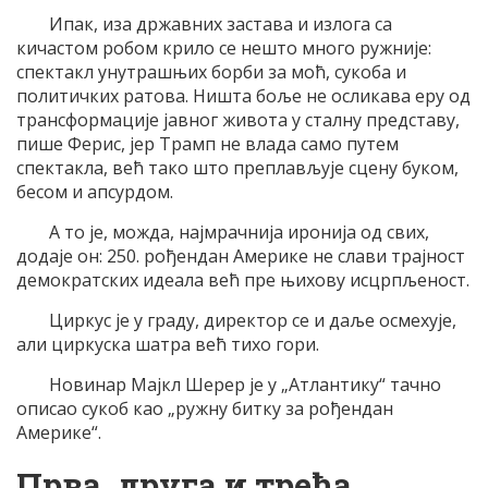
Ипак, иза државних застава и излога са
кичастом робом крило се нешто много ружније:
спектакл унутрашњих борби за моћ, сукоба и
политичких ратова. Ништа боље не осликава еру од
трансформације јавног живота у сталну представу,
пише Ферис, јер Трамп не влада само путем
спектакла, већ тако што преплављује сцену буком,
бесом и апсурдом.
А то је, можда, најмрачнија иронија од свих,
додаје он: 250. рођендан Америке не слави трајност
демократских идеала већ пре њихову исцрпљеност.
Циркус је у граду, директор се и даље осмехује,
али циркуска шатра већ тихо гори.
Новинар Мајкл Шерер је у „Атлантику“ тачно
описао сукоб као „ружну битку за рођендан
Америке“.
Прва, друга и трећа,