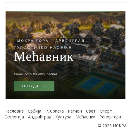
Насловна
Србија
Р. Српска
Регион
Свет
Спорт
Екологија
Андрићград
Култура
Мећавник
Репортери
© 2026 ИСКРА