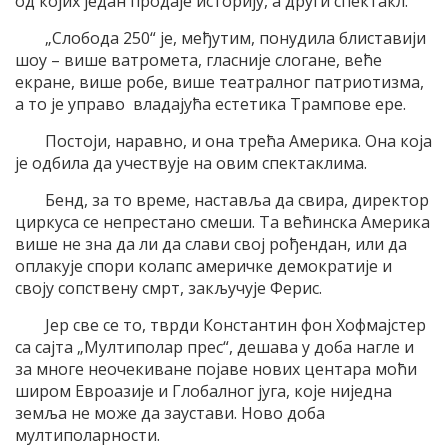
од којих један продаје историју, а други спектакл.
„Слобода 250“ је, међутим, понудила блиставији
шоу – више ватромета, гласније слогане, веће
екране, више робе, више театралног патриотизма,
а то је управо владајућа естетика Трампове ере.
Постоји, наравно, и она трећа Америка. Она која
је одбила да учествује на овим спектаклима.
Бенд, за то време, наставља да свира, директор
циркуса се непрестано смеши. Та већинска Америка
више не зна да ли да слави свој рођендан, или да
оплакује спори колапс америчке демократије и
своју сопствену смрт, закључује Ферис.
Јер све се то, тврди Константин фон Хофмајстер
са сајта „Мултиполар прес“, дешава у доба нагле и
за многе неочекиване појаве нових центара моћи
широм Евроазије и Глобалног југа, које ниједна
земља не може да заустави. Ново доба
мултиполарности.