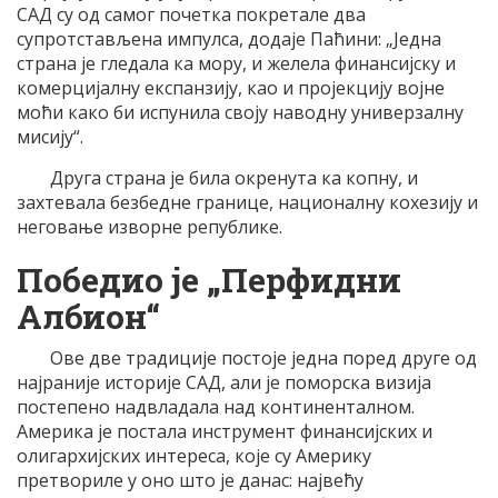
САД су од самог почетка покретале два
супротстављена импулса, додаје Паћини: „Једна
страна је гледала ка мору, и желела финансијску и
комерцијалну експанзију, као и пројекцију војне
моћи како би испунила своју наводну универзалну
мисију“.
Друга страна је била окренута ка копну, и
захтевала безбедне границе, националну кохезију и
неговање изворне републике.
Победио је „Перфидни
Албион“
Ове две традиције постоје једна поред друге од
најраније историје САД, али је поморска визија
постепено надвладала над континенталном.
Америка је постала инструмент финансијских и
олигархијских интереса, које су Америку
претвориле у оно што је данас: највећу