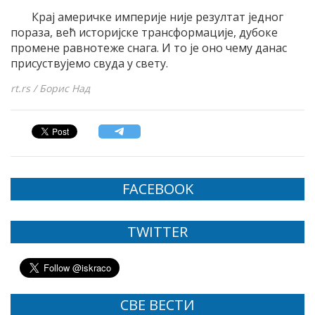
Крај америчке империје није резултат једног
пораза, већ историјске трансформације, дубоке
промене равнотеже снага. И то је оно чему данас
присуствујемо свуда у свету.
rt.rs / Борис Над
FACEBOOK
TWITTER
СВЕ ВЕСТИ