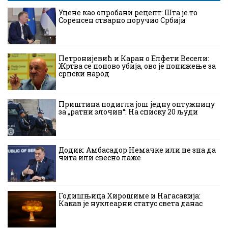
Уцене као опробани рецепт: Шта је то
Соренсен стварно поручио Србији
Петронијевић и Каран о Елфети Весели:
Жртва се поново убија, ово је понижење за
српски народ
Приштина подигла још једну оптужницу
за „ратни злочин“: На списку 20 људи
Додик: Амбасадор Немачке или не зна да
чита или свесно лаже
Годишњица Хирошиме и Нагасакија:
Какав је нуклеарни статус света данас