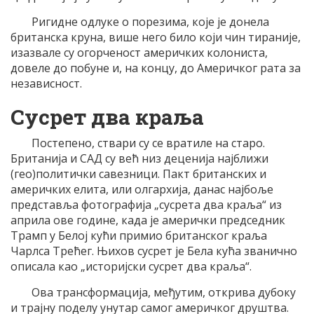
Ригидне одлуке о порезима, које је донела
британска круна, више него било који чин тираније,
изазвале су огорченост америчких колониста,
довеле до побуне и, на концу, до Америчког рата за
независност.
Сусрет два краља
Постепено, ствари су се вратиле на старо.
Британија и САД су већ низ деценија најближи
(гео)политички савезници. Пакт британских и
америчких елита, или олгархија, данас најбоље
представља фотографија „сусрета два краља“ из
априла ове године, када је амерички председник
Трамп у Белој кући примио британског краља
Чарлса Трећег. Њихов сусрет је Бела кућа званично
описала као „историјски сусрет два краља“.
Ова трансформација, међутим, открива дубоку
и трајну поделу унутар самог америчког друштва.