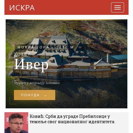
ИСКРА
Навига
Ковић: Срби да уграде Пребиловце у
темеље свог националног идентитета