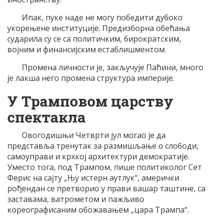
Ипак, пуке наде не могу победити дубоко
укорењене институције. Предизборна обећања
сударила су се са политичким, бирократским,
војним и финансијским естаблишментом.
Промена личности је, закључује Паћини, много
је лакша него промена структура империје.
У Трамповом царству
спектакла
Овогодишњи Четврти јул могао је да
представља тренутак за размишљање о слободи,
самоуправи и крхкој архитектури демократије.
Уместо тога, под Трампом, пише политиколог Сет
Ферис на сајту „Њу истерн аутлук“, амерички
рођендан се претворио у прави вашар таштине, са
заставама, ватрометом и пажљиво
кореографисаним обожавањем „цара Трампа“.