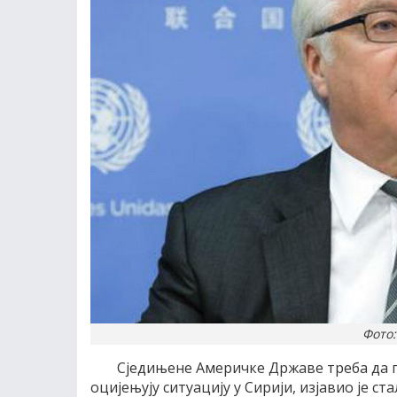
Фото:
Сједињене Америчке Државе треба да п
оцијењују ситуацију у Сирији, изјавио је с