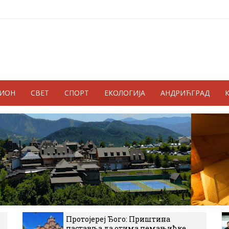
ГИОН
СВЕТ
СПОРТ
ЕКОЛОГИЈА
АНДРИЋГРАД
Протојереј Ђого: Приштина
наставља да отима немањићке