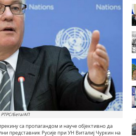
 РТРС/Бета/АП
рекину са пропагандом и науче објективно да
тални представник Русије при УН Виталиј Чуркин на