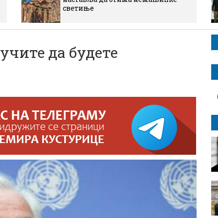
светиње
чите да будете