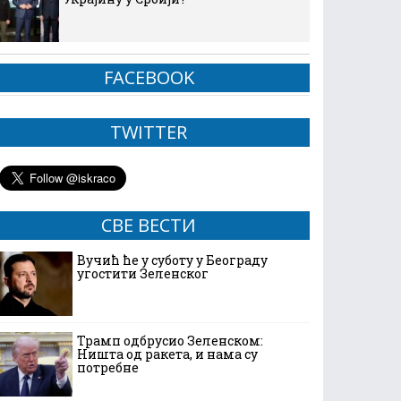
FACEBOOK
TWITTER
СВЕ ВЕСТИ
Вучић ће у суботу у Београду
угостити Зеленског
Трамп одбрусио Зеленском:
Ништа од ракета, и нама су
потребне