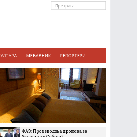
КУЛТУРА
МЕЋАВНИК
РЕПОРТЕРИ
ФАЗ: Производња дронова за
Украјину у Србији?