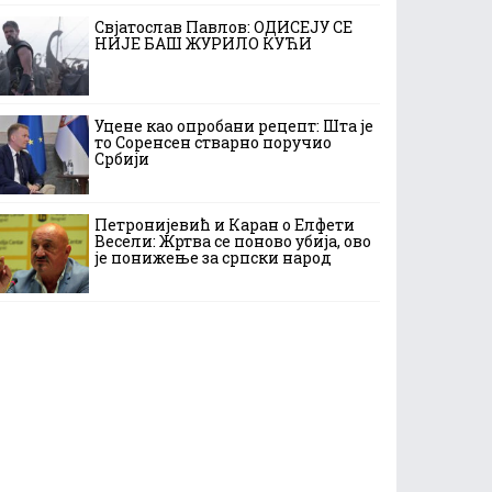
Свјатослав Павлов: ОДИСЕЈУ СЕ
НИЈЕ БАШ ЖУРИЛО КУЋИ
Уцене као опробани рецепт: Шта је
то Соренсен стварно поручио
Србији
Петронијевић и Каран о Елфети
Весели: Жртва се поново убија, ово
је понижење за српски народ