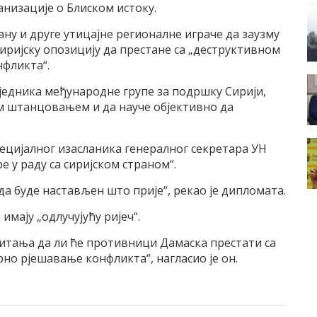
анизације о Блиском истоку.
ану и друге утицајне регионалне играче да заузму
иријску опозицију да престане са „деструктивном
фликта“.
сједника међународне групе за подршку Сирији,
м штанцовањем и да науче објективно да
пецијалног изасланика генералног секретара УН
е у раду са сиријском страном“.
а буде настављен што прије“, рекао је дипломата.
мају „одлучујућу ријеч“.
питања да ли ће противници Дамаска престати са
о рјешавање конфликта“, нагласио је он.