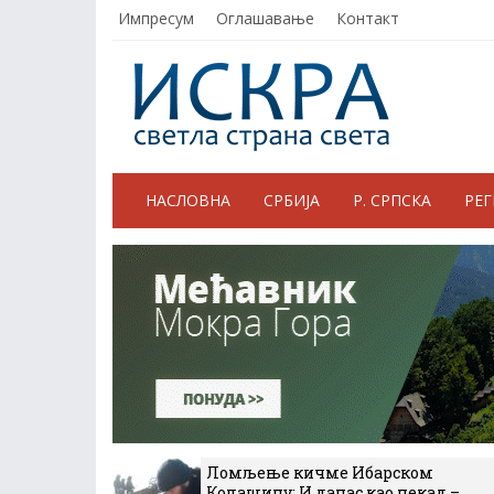
Импресум
Оглашавање
Контакт
НАСЛОВНА
СРБИЈА
Р. СРПСКА
РЕ
Ломљење кичме Ибарском
Колашину: И данас као некад –