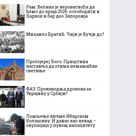
Рам: Велика је вероватноћа да
ћемо до краја 2026. ослободити и
Харков и бар део Запорожја
Михаило Братић: Чији је Вучји до?
Протојереј Ђого: Приштина
наставља да отима немањићке
светиње
ФАЗ: Производња дронова за
Украјину у Србији?
Ломљење кичме Ибарском
Колашину: И данас као некад –
окупација у пуном капацитету