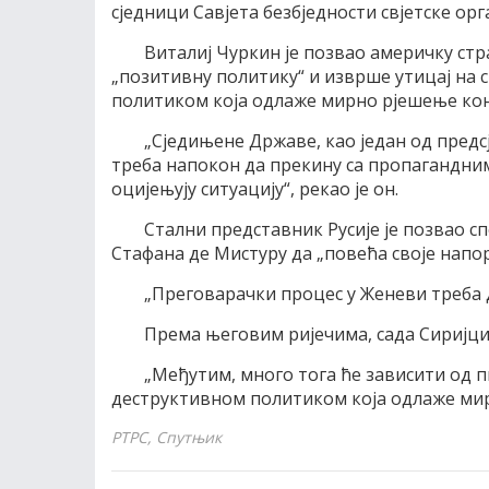
сједници Савјета безбједности свјетске орг
Виталиј Чуркин је позвао америчку стр
„позитивну политику“ и изврше утицај на с
политиком која одлаже мирно рјешење кон
„Сједињене Државе, као један од пред
треба напокон да прекину са пропагандни
оцијењују ситуацију“, рекао је он.
Стални представник Русије је позвао с
Стафана де Мистуру да „повећа своје напор
„Преговарачки процес у Женеви треба д
Према његовим ријечима, сада Сиријци и
„Међутим, много тога ће зависити од 
деструктивном политиком која одлаже мирн
РТРС, Спутњик