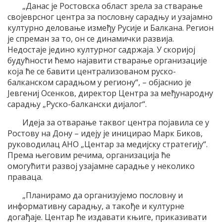
„Данас је Ростовска област зрела за стварање
својеврсног центра за пословну сарадњу и узајамно
културно деловање између Русије и Балкана. Регион
је спреман за то, он се динамички развија.
Недостаје једино културног садржаја. У скоријој
будућности ћемо најавити стварање организације
која ће се бавити централизованом руско-
балканском сарадњом у региону“, – објаснио је
Јевгениј Осенков, директор Центра за међународну
сарадњу „Руско-балкански дијалог“.
Идеја за отварање таквог центра појавила се у
Ростову на Дону – идеју је иницирао Марк Биков,
руководилац АНО „Центар за медијску стратегију“.
Према његовим речима, организација ће
омогућити развој узајамне сарадње у неколико
праваца.
„Планирамо да организујемо пословну и
информативну сарадњу, а такође и културне
догађаје. Центар ће издавати књиге, приказивати