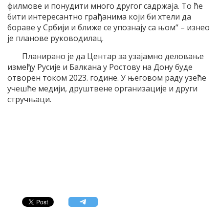
филмове и понудити много другог садржаја. То ће
бити интересантно грађанима који би хтели да
бораве у Србији и ближе се упознају са њом“ – изнео
је планове руководилац.
Планирано је да Центар за узајамно деловање
између Русије и Балкана у Ростову на Дону буде
отворен током 2023. године. У његовом раду узеће
учешће медији, друштвене организације и други
стручњаци.