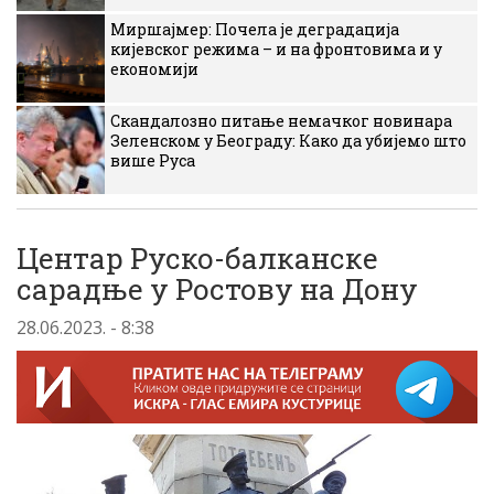
Миршајмер: Почела је деградација
кијевског режима – и на фронтовима и у
економији
Скандалозно питање немачког новинара
Зеленском у Београду: Како да убијемо што
више Руса
Центар Руско-балканске
сарадње у Ростову на Дону
28.06.2023. - 8:38