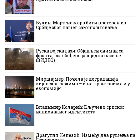
Вулин: Мартенс мора бити протеран из
Србије због нашег самопоштовања
Руска војска гази: Објављен снимак са
фронта, ослобођено још једно насеље
(ВИДЕО)
Миршајмер: Почела је деградација
кијевског режима – и на фронтовима и у
економији
Владимир Коларић: Кључеви српског
националног идентитета
Драгутин Ненезић: Између два рушења на
Газиводама