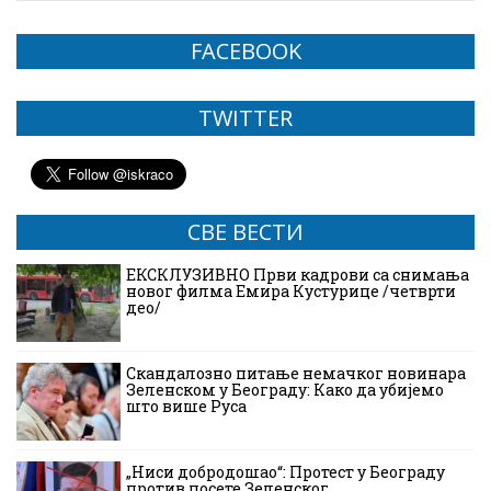
FACEBOOK
TWITTER
СВЕ ВЕСТИ
ЕКСКЛУЗИВНО Први кадрови са снимања
новог филма Емира Кустурице /четврти
део/
Скандалозно питање немачког новинара
Зеленском у Београду: Како да убијемо
што више Руса
„Ниси добродошао“: Протест у Београду
против посете Зеленског