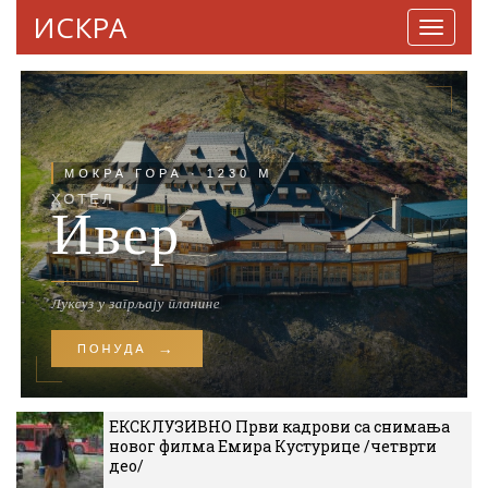
ИСКРА
Навига
ЕКСКЛУЗИВНО Први кадрови са снимања
новог филма Емира Кустурице /четврти
део/