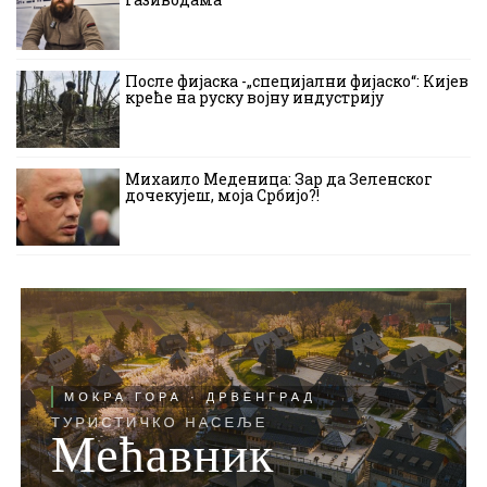
После фијаска -„специјални фијаско“: Кијев
креће на руску војну индустрију
Михаило Меденица: Зар да Зеленског
дочекујеш, моја Србијо?!