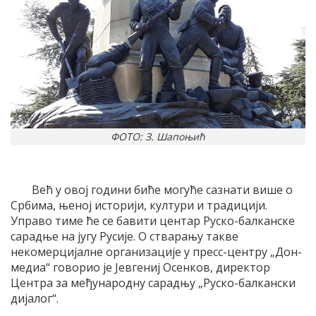
ФОТО: З. Шапоњић
Већ у овој години биће могуће сазнати више о
Србима, њеној историји, култури и традицији.
Управо тиме ће се бавити центар Руско-балканске
сарадње на југу Русије. О стварању такве
некомерцијалне организације у пресс-центру „Дон-
медиа“ говорио је Јевгениј Осенков, директор
Центра за међународну сарадњу „Руско-балкански
дијалог“.