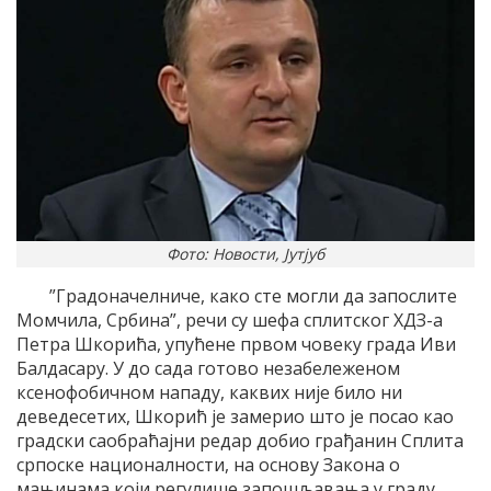
Фото: Новости, Јутјуб
”Градоначелниче, како сте могли да запослите
Момчила, Србина”, речи су шефа сплитског ХДЗ-а
Петра Шкорића, упућене првом човеку града Иви
Балдасару. У до сада готово незабележеном
ксенофобичном нападу, каквих није било ни
деведесетих, Шкорић је замерио што је посао као
градски саобраћајни редар добио грађанин Сплита
српоске националности, на основу Закона о
мањинама који регулише запошљавања у граду.