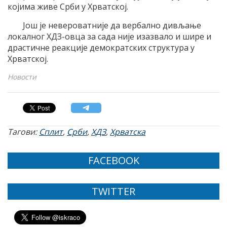
којима живе Срби у Хрватској.
Још је невероватније да вербално дивљање
локалног ХДЗ-овца за сада није изазвало и шире и
драстичне реакције демократских структура у
Хрватској.
Новости
Тагови:
Сплит
,
Срби
,
ХДЗ
,
Хрватска
FACEBOOK
TWITTER