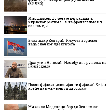
(ВИДЕО)
Миршајмер: Почела је деградација
кијевског режима – и на фронтовима и у
економији
Владимир Коларић: Кључеви српског
националног идентитета
Драгутин Ненезић: Између два рушења на
Газиводама
После фијаска -„специјални фијаско“: Кијев
креће на руску војну индустрију
Михаило Меденица: Зар да Зеленског