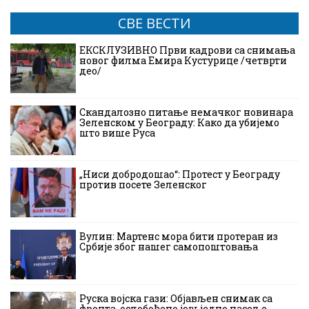
СВЕ ВЕСТИ
ЕКСКЛУЗИВНО Први кадрови са снимања
новог филма Емира Кустурице /четврти
део/
Скандалозно питање немачког новинара
Зеленском у Београду: Како да убијемо
што више Руса
„Ниси добродошао“: Протест у Београду
против посете Зеленског
Вулин: Мартенс мора бити протеран из
Србије због нашег самопоштовања
Руска војска гази: Објављен снимак са
фронта, ослобођено још једно насеље