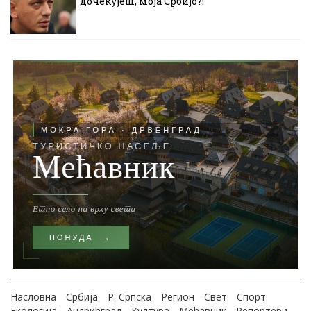
дочекујеш, моја Србијо?!
Насловна
Србија
Р. Српска
Регион
Свет
Спорт
Екологија
Андрићград
Култура
Мећавник
Репортери