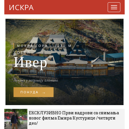
ИСКРА
Навига
ЕКСКЛУЗИВНО Први кадрови са снимања
новог филма Емира Кустурице /четврти
део/