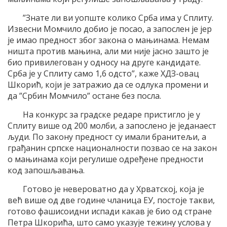
”Знате ли ви уопште колико Срба има у Сплиту.
Извесни Момчило добио је посао, а запослен је јер
је имао предност због закона о мањинама. Немам
ништа против мањина, али ми није јасно зашто је
био привилегован у односу на друге кандидате.
Срба је у Сплиту само 1,6 одсто”, каже ХДЗ-овац
Шкорић, који је затражио да се одлука промени и
да ”Србин Момчило” остане без посла.
На конкурс за градске редаре пристигло је у
Сплиту више од 200 молби, а запослено је једанаест
људи. По закону предност су имали бранитељи, а
грађанин српске националности позвао се на закон
о мањинама који регулише одређене предности
код запошљавања.
Готово је невероватно да у Хрватској, која је
већ више од две године чланица ЕУ, постоје такви,
готово фашисоидни испади какав је био од стране
Петра Шкорића, што само указује тежину услова у