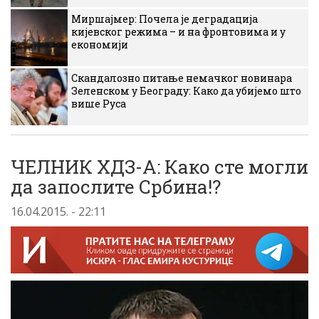
Миршајмер: Почела је деградација
кијевског режима – и на фронтовима и у
економији
Скандалозно питање немачког новинара
Зеленском у Београду: Како да убијемо што
више Руса
ЧЕЛНИК ХДЗ-А: Како сте могли
да запослите Србина!?
16.04.2015. - 22:11