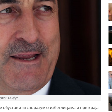
ото: Танјуг
ће обуставити споразум о избеглицама и пре краја