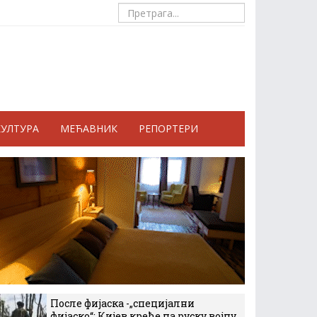
КУЛТУРА
МЕЋАВНИК
РЕПОРТЕРИ
После фијаска -„специјални
фијаско“: Кијев креће на руску војну