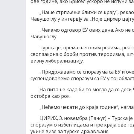
ове године, ако Брисел ускоро не испуни з
„Наше стрпљење ближи се крају“, река
Чавушоглу у интервју за „Ноје цирхер цајту
„Чекамо одговор ЕУ ових дана. Ако не 
Чавушоглу.
Турска је, према његовим речима, реа
свог закона о борби против тероризма, што
визну либерализацију.
„Придржавамо се споразума са ЕУ и очек
суспендоваћемо споразум са ЕУ у тој област
На питање када би то могло да се деси
октобра као рок.
„Нећемо чекати до краја године“, нагл
ЦИРИХ, 3. новембра (Тањуг) – Турска је
споразум о избеглицама и пре краја ове го
укине визе за турске држављане.