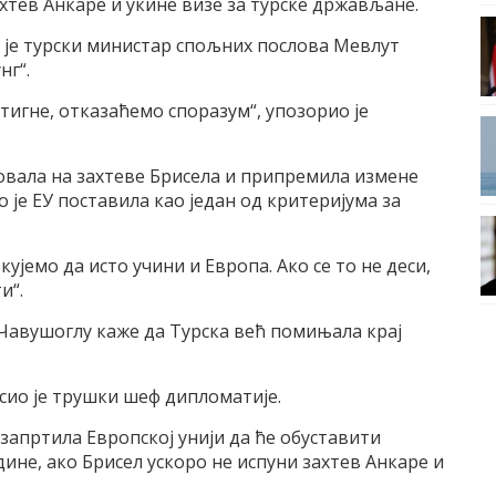
ахтев Анкаре и укине визе за турске држављане.
о је турски министар спољних послова Мевлут
нг“.
стигне, отказаћемо споразум“, упозорио је
говала на захтеве Брисела и припремила измене
 је ЕУ поставила као један од критеријума за
ујемо да исто учини и Европа. Ако се то не деси,
и“.
 Чавушоглу каже да Турска већ помињала крај
асио је трушки шеф дипломатије.
 запртила Европској унији да ће обуставити
дине, ако Брисел ускоро не испуни захтев Анкаре и