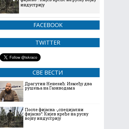
индустрију
FACEBOOK
TWITTER
СВЕ ВЕСТИ
Драгутин Ненезић: Између два
рушења на Газиводама
После фијаска -„специјални
фијаско“: Кијев креће на руску
војну индустрију