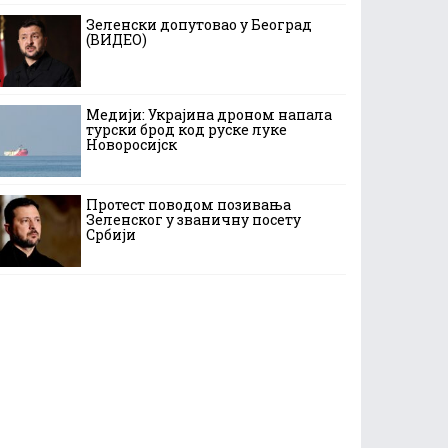
Зеленски допутовао у Београд
(ВИДЕО)
Медији: Украјина дроном напала
турски брод код руске луке
Новоросијск
Протест поводом позивања
Зеленског у званичну посету
Србији