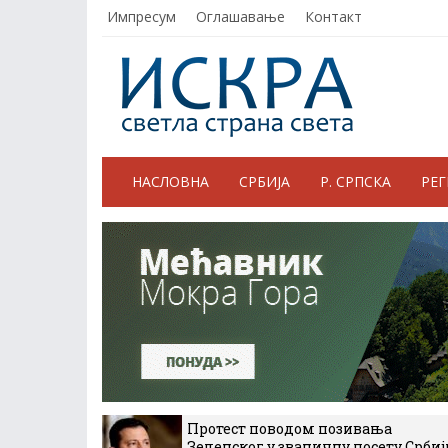
Импресум
Оглашавање
Контакт
НАСЛОВНА
СРБИЈА
Р. СРПСКА
РЕ
Протест поводом позивања
Зеленског у званичну посету Србиј