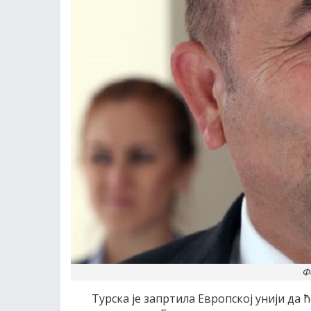
Ф
Турска је запртила Европској унији да 