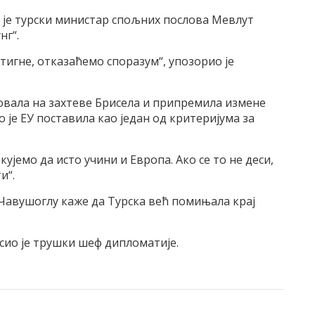
о је турски министар спољних послова Мевлут
нг“.
стигне, отказаћемо споразум“, упозорио је
говала на захтеве Брисела и припремила измене
 је ЕУ поставила као један од критеријума за
ујемо да исто учини и Европа. Ако се то не деси,
и“.
 Чавушоглу каже да Турска већ помињала крај
асио је трушки шеф дипломатије.