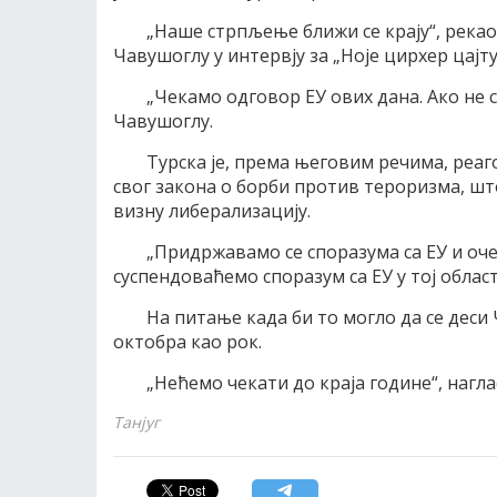
„Наше стрпљење ближи се крају“, река
Чавушоглу у интервју за „Ноје цирхер цајту
„Чекамо одговор ЕУ ових дана. Ако не 
Чавушоглу.
Турска је, према његовим речима, реа
свог закона о борби против тероризма, што
визну либерализацију.
„Придржавамо се споразума са ЕУ и очек
суспендоваћемо споразум са ЕУ у тој област
На питање када би то могло да се деси
октобра као рок.
„Нећемо чекати до краја године“, нагл
Танјуг