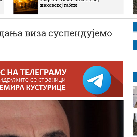
шаховској табли
дања виза суспендујемо