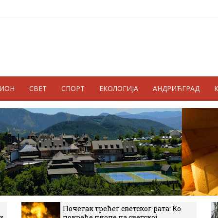
ГИОН
СВЕТ
СПОРТ
ЕКОЛОГИЈА
АНДРИЋГРАД
Почетак трећег светског рата: Ко
и
покреће пионе на светској