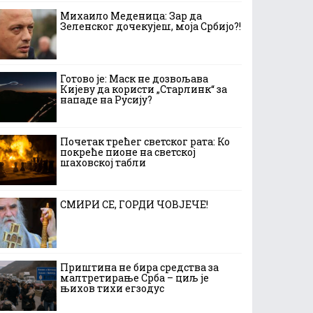
Михаило Меденица: Зар да
Зеленског дочекујеш, моја Србијо?!
Готово је: Маск не дозвољава
Кијеву да користи „Старлинк“ за
нападе на Русију?
Почетак трећег светског рата: Ко
покреће пионе на светској
шаховској табли
СМИРИ СЕ, ГОРДИ ЧОВЈЕЧЕ!
Приштина не бира средства за
малтретирање Срба – циљ је
њихов тихи егзодус