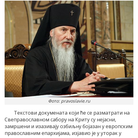
Фото: pravoslavie.ru
Текстови докумената који ће се разматрати на
Свеправославном сабору на Криту су нејасни,
замршени и изазивају озбиљну бојазан у европским
православним епархијама, изјавио је у уторак у