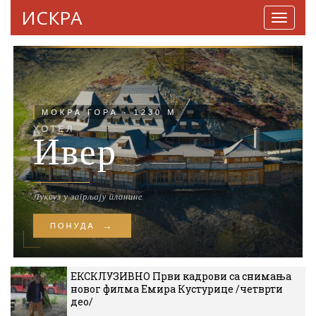
ИСКРА
Навига
ЕКСКЛУЗИВНО Први кадрови са снимања
новог филма Емира Кустурице /четврти
део/