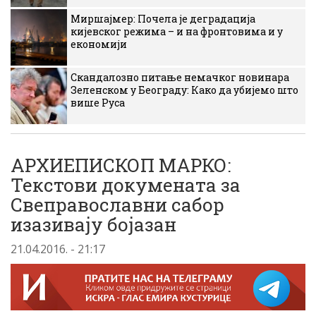
Миршајмер: Почела је деградација
кијевског режима – и на фронтовима и у
економији
Скандалозно питање немачког новинара
Зеленском у Београду: Како да убијемо што
више Руса
АРХИЕПИСКОП МАРКО:
Текстови докумената за
Свеправославни сабор
изазивају бојазан
21.04.2016. - 21:17