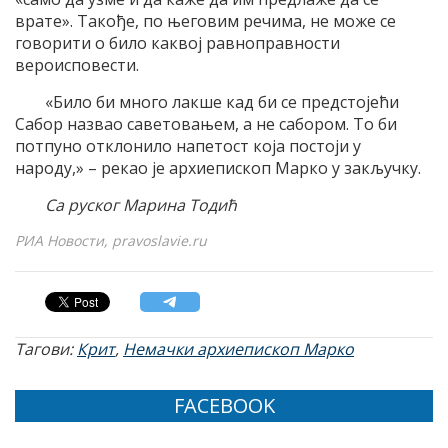
врате». Такође, по његовим речима, не може се
говорити о било каквој равноправности
вероисповести.
«Било би много лакше кад би се предстојећи
Сабор назвао саветовањем, а не сабором. То би
потпуно отклонило напетост која постоји у
народу,» – рекао је архиепископ Марко у закључку.
Са руског Марина Тодић
РИА Новости, pravoslavie.ru
Тагови:
Крит
,
Немачки архиепископ Марко
FACEBOOK