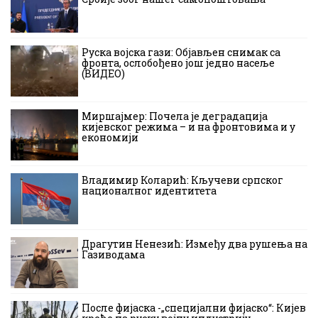
Руска војска гази: Објављен снимак са
фронта, ослобођено још једно насеље
(ВИДЕО)
Миршајмер: Почела је деградација
кијевског режима – и на фронтовима и у
економији
Владимир Коларић: Кључеви српског
националног идентитета
Драгутин Ненезић: Између два рушења на
Газиводама
После фијаска -„специјални фијаско“: Кијев