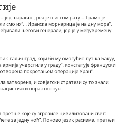
гије
– јер, наравно, реч је о истом рату – Трамп је
ли смо их“, „Иранска морнарица је на дну мора“,
убеђивали његови генерали, јер је у међувремену
ити Стаљинград, који би му омогућио пут ка Бакуу,
 армија учврстила у граду“, констатује француски
и отворена покретањем операције Уран“.
ла затворена, и совјетски стратези су то знали:
а нацистички пораз потпун.
и претње које су згрозиле цивилизовани свет:
ете за једну ноћ“. Поново језик расизма, претњи