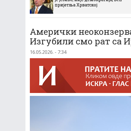
пријетња Хрватској
Амерички неоконзерва
Изгубили смо рат са 
16.05.2026. - 7:34