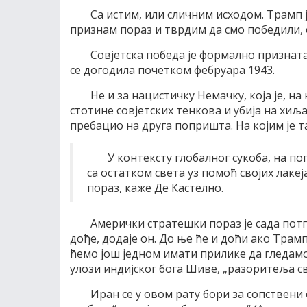
Са истим, или сличним исходом. Трамп ј
признам пораз и тврдим да смо победили,
Совјетска победа је формално признат
се догодила почетком фебруара 1943.
Не и за нацистичку Немачку, која је, н
стотине совјетских тенкова и убија на хиља
пребацио на друга попришта. На којим је та
У контексту глобалног сукоба, на по
са остатком света уз помоћ својих лаке
пораз, каже Де Кастелно.
Амерички стратешки пораз је сада потп
дође, додаје он. До ње ће и доћи ако Тра
ћемо још једном имати прилике да гледам
улози индијског бога Шиве, „разоритеља св
Иран се у овом рату бори за сопствени 