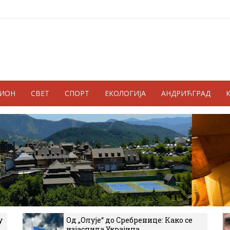
ГИОН
СВЕТ
СПОРТ
ЕКОЛОГИЈА
АНДРИЋГРАД
у
Од „Олује“ до Сребренице: Како се
изјаснила Украјина