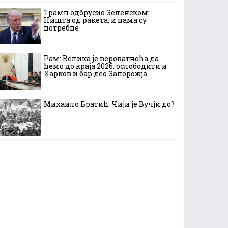
Трамп одбрусио Зеленском:
Ништа од ракета, и нама су
потребне
Рам: Велика је вероватноћа да
ћемо до краја 2026. ослободити и
Харков и бар део Запорожја
Михаило Братић: Чији је Вучји до?