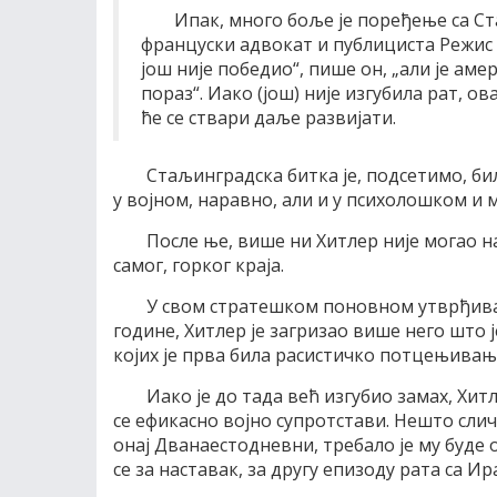
Ипак, много боље је поређење са С
француски адвокат и публициста Режис Д
још није победио“, пише он, „али је ам
пораз“. Иако (још) није изгубила рат, ов
ће се ствари даље развијати.
Стаљинградска битка је, подсетимо, би
у војном, наравно, али и у психолошком и 
После ње, више ни Хитлер није могао на
самог, горког краја.
У свом стратешком поновном утврђивањ
године, Хитлер је загризао више него што ј
којих је прва била расистичко потцењивање
Иако је до тада већ изгубио замах, Хит
се ефикасно војно супротстави. Нешто сли
онај Дванаестодневни, требало је му буде 
се за наставак, за другу епизоду рата са Ир