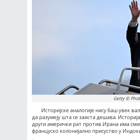
Getty © Pho
Историјске аналогије нису баш увек ва
да разумеју шта се заиста дешава. Историја 
други амерички рат против Ирана има смиса
француско колонијално присуство у Индок