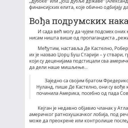
„дубоке“ или „још дубље државе“ (Александа
финансијских елита, које обично одбијају да
Вођа подрумских нака
И сада већ могу да чујем подсмех оних
нисам ништа више од пропагандиста „режи
Међутим, наставља Де Кастелно, Роберт
их је назвао Џорџ Буш Старији – у ствари
који су деценијама подстицали сва америчк
да дели наше мишљење…
Заједно са својим братом Фредери
Нуланд, пише Де Кастелно, они су вође 
починила Америка, посебно од пада Сов
Кејган је недавно објавио чланак у Ат
америчког ратнохушкачког лобија, под ре
може да преокрене или контролише послед