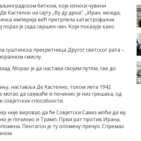
таљинградском битком, које износи чувени
е Кастелно на сајту „Ву ду дроа“. „Иран, можда,
еричка империја већ претрпела катастрофални
ај пораз је сада свршен чин. Који показује како
ла суштинска прекретница Другог светског рата –
моралном смислу.
зад. Морао је да настави својим путем, све до
у, наставља Де Кастелно, током лета 1942.
е могао да сажваће и починио је низ грешака, од
 совјетских способности.
лер није веровао да ће Совјетски Савез моћи да му
чно је починио и Трамп. Први рат против Ирана,
опомена. Пентагон је ту опомену пречуо. Спремао
аном.