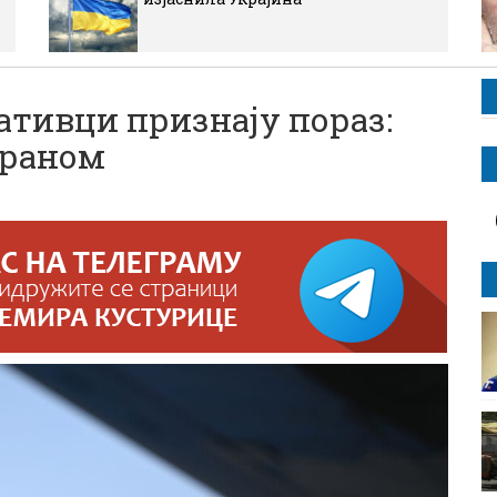
тивци признају пораз:
Ираном