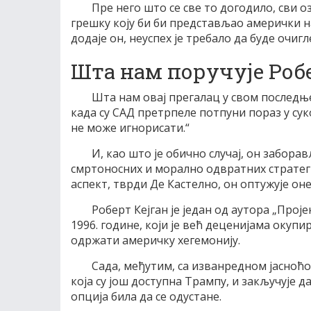
Пре него што се све то догодило, сви
грешку коју би би представљао амерички на
додаје он, неуспех је требало да буде очиг
Шта нам поручује Робе
Шта нам овај прегалац у свом последњ
када су САД претрпеле потпуни пораз у сук
не може игнорисати.“
И, као што је обично случај, он забора
смртоносних и морално одвратних стратеги
аспект, тврди Де Кастелно, он оптужује оне
Роберт Кејган је један од аутора „Прој
1996. године, који је већ деценијама окупир
одржати америчку хегемонију.
Сада, међутим, са изванредном јасноћ
која су још доступна Трампу, и закључује 
опција била да се одустане.