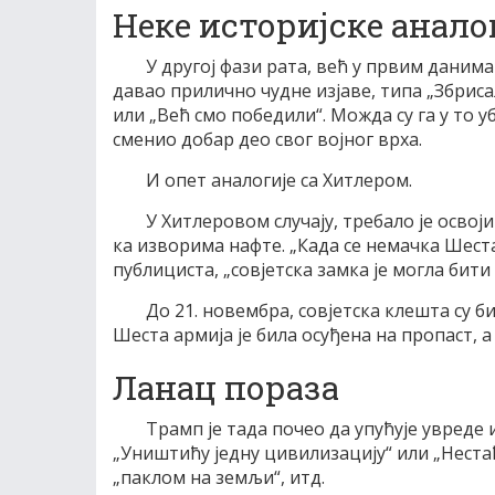
Неке историјске анало
У другој фази рата, већ у првим данима 
давао прилично чудне изјаве, типа „Збриса
или „Већ смо победили“. Можда су га у то 
сменио добар део свог војног врха.
И опет аналогије са Хитлером.
У Хитлеровом случају, требало је освој
ка изворима нафте. „Када се немачка Шеста
публициста, „совјетска замка је могла бит
До 21. новембра, совјетска клешта су би
Шеста армија је била осуђена на пропаст, 
Ланац пораза
Трамп је тада почео да упућује увреде 
„Уништићу једну цивилизацију“ или „Нестаћ
„паклом на земљи“, итд.