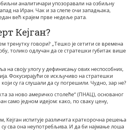
 озбиљни аналитичари упозоравали на озбиљну
пад на Иран. Чак и за слепе очи западњака,
ледан већ крајем прве недеље рата.
рт Кејган?
ем тренутку говори? „Тешко је сетити се времена
обу, толико одлучан да се стратешки губитак више
вља на своју улогу у дефинисању ових неспособних,
ја. Фокусирајући се искључиво на стратешки
 који су га слушали да су погрешили. Чудно, зар не?
екта за ново америчко столеће“ (ПНАЦ), основаног
ан само једном идејом: како, по сваку цену,
ом, Кејган испитује различита краткорочна решења
да су сва она неупотребљива. И да би најмање лоша