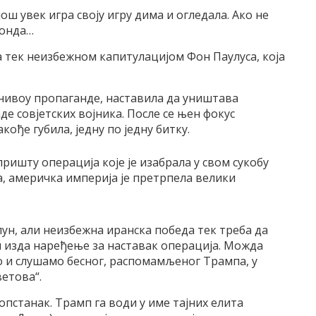
ош увек игра своју игру дима и огледала. Ако не
 онда…
а тек неизбежном капитулацијом Фон Паулуса, која
а нивоу пропаганде, наставила да уништава
де совјетских војника. После се њен фокус
кође губила, једну по једну битку.
пришту операција које је изабрала у свом сукобу
ја, америчка империја је претрпела велики
ун, али неизбежна иранска победа тек треба да
мп изда наређење за наставак операција. Можда
о и слушамо бесног, распомамљеног Трампа, у
етова“.
опстанак. Трамп га води у име тајних елита