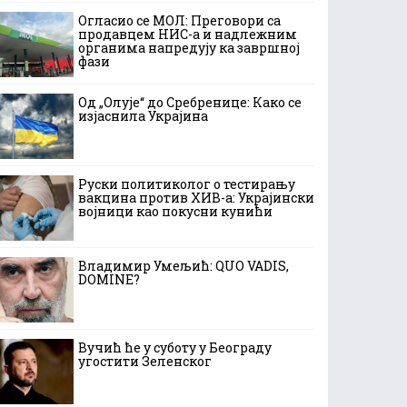
Огласио се МОЛ: Преговори са
продавцем НИС-а и надлежним
органима напредују ка завршној
фази
Од „Олује“ до Сребренице: Како се
изјаснила Украјина
Руски политиколог о тестирању
вакцина против ХИВ-а: Украјински
војници као покусни кунићи
Владимир Умељић: QUO VADIS,
DOMINE?
Вучић ће у суботу у Београду
угостити Зеленског