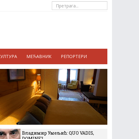
КУЛТУРА
МЕЋАВНИК
РЕПОРТЕРИ
Владимир Умељић: QUO VADIS,
DOMINE?