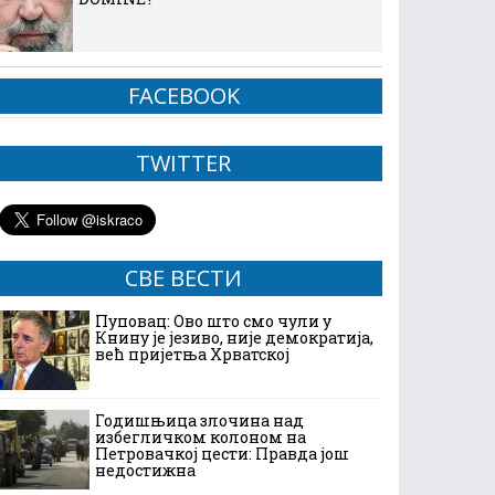
FACEBOOK
TWITTER
СВЕ ВЕСТИ
Пуповац: Ово што смо чули у
Книну је језиво, није демократија,
већ пријетња Хрватској
Годишњица злочина над
избегличком колоном на
Петровачкој цести: Правда још
недостижна