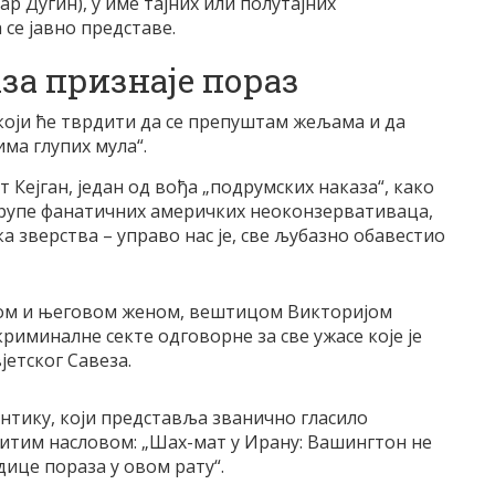
р Дугин), у име тајних или полутајних
 се јавно представе.
за признаје пораз
 који ће тврдити да се препуштам жељама и да
ма глупих мула“.
 Кејган, један од вођа „подрумских наказа“, како
, групе фанатичних америчких неоконзервативаца,
а зверства – управо нас је, све љубазно обавестио
ком и његовом женом, вештицом Викторијом
криминалне секте одговорне за све ужасе које је
јетског Савеза.
лантику, који представља званично гласило
читим насловом: „Шах-мат у Ирану: Вашингтон не
ице пораза у овом рату“.