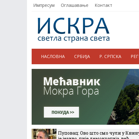
Импресум
Оглашавање
Контакт
НАСЛОВНА
СРБИЈА
Р. СРПСКА
РЕ
Пуповац: Ово што смо чули у Книн
је језиво, није демократија, већ