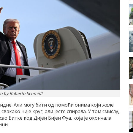
to by Roberto Schmidt
лидне. Али могу бити од помоћи онима који желе
свакако није круг, али јесте спирала. У том смислу,
о Битке код Дијен Бијен Фуа, која је окончала
ини.