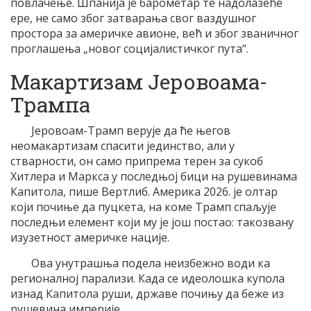
повлачење. Шпанија је барометар те надолазеће
ере, не само због затварања свог ваздушног
простора за америчке авионе, већ и због званичног
проглашења „новог социјалистичког пута“.
Макартизам Јеровоама-
Трампа
Јеровоам-Трамп верује да ће његов
неомакартизам спасити јединство, али у
стварности, он само припрема терен за сукоб
Хитлера и Маркса у последњој бици на рушевинама
Капитола, пише Вертлиб. Америка 2026. је олтар
који почиње да пуцкета, на коме Трамп спаљује
последњи елемент који му је још постао: такозвану
изузетност америчке нације.
Ова унутрашња подела неизбежно води ка
регионалној парализи. Када се идеолошка купола
изнад Капитола руши, државе почињу да беже из
рушевина империје.