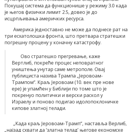
Покушај система да функционише у режиму 3.0 када
је његов физички лимит 2.5, довео је до
исцрпљивања америчких ресурса.
Америка једноставно не може да поднесе рат на
три есхатолошка фронта, што претвара стратешки
погрешну процену у коначну катастрофу.
Ово стратешко прегревање, каже
Вертлиб, покреће процес неповратног
уништења унутар саме метрополе. Овај
публициста назива Трампа „Јеровоам-
Трампом“. Краљ Јеровоам (10. век пре нове
ере) је упамћен у Библији по томе што је
покренуо политички и верски раскол у
Израелу и поново подигао идолопоклоничке
кипове златној телади.
„Када краљ Јеровоам-Трамп“, наставља Верлиб,
„најзад схвати да ‘златна телад’ његове економске