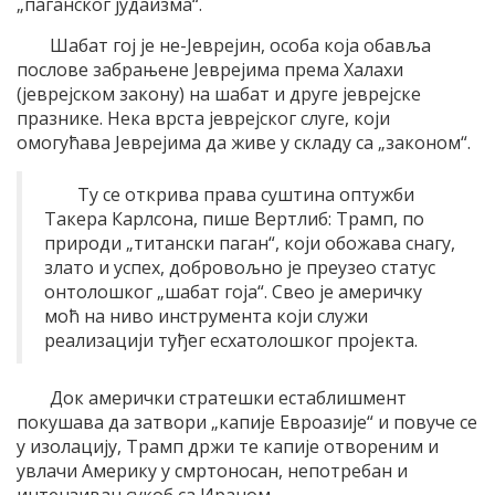
„паганског јудаизма“.
Шабат гој је не-Јеврејин, особа која обавља
послове забрањене Јеврејима према Халахи
(јеврејском закону) на шабат и друге јеврејске
празнике. Нека врста јеврејског слуге, који
омогућава Јеврејима да живе у складу са „законом“.
Ту се открива права суштина оптужби
Такера Карлсона, пише Вертлиб: Трамп, по
природи „титански паган“, који обожава снагу,
злато и успех, добровољно је преузео статус
онтолошког „шабат гоја“. Свео је америчку
моћ на ниво инструмента који служи
реализацији туђег есхатолошког пројекта.
Док амерички стратешки естаблишмент
покушава да затвори „капије Евроазије“ и повуче се
у изолацију, Трамп држи те капије отвореним и
увлачи Америку у смртоносан, непотребан и