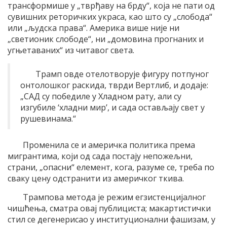
трансформише у „тврђаву на брду“, која не пати од
сувишних реторичких украса, као што су „слобода“
или „људска права“. Америка више није ни
„светионик слободе“, ни „домовина прогнаних и
угњетаваних“ из читавог света.
Трамп овде отелотворује фигуру потпуног
онтолошког раскида, тврди Вертлиб, и додаје:
„САД су победиле у Хладном рату, али су
изгубиле ‘хладни мир’, и сада остављају свет у
рушевинама.“
Променила се и америчка политика према
мигрантима, који од сада постају непожељни,
страни, „опасни“ елемент, кога, разуме се, треба по
сваку цену одстранити из америчког ткива.
Трампова метода је режим егзистенцијалног
чишћења, сматра овај публициста; макартистички
стил се дегенерисао у институционални фашизам, у