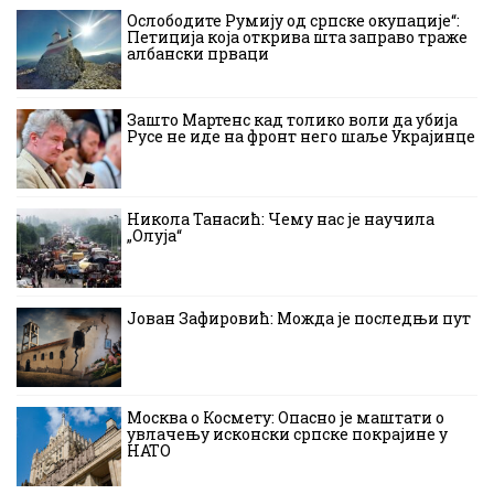
Ослободите Румију од српске окупације“:
Петиција која открива шта заправо траже
албански прваци
Зашто Мартенс кад толико воли да убија
Русе не иде на фронт него шаље Украјинце
Никола Танасић: Чему нас је научила
„Олуја“
Јован Зафировић: Можда је последњи пут
Москва о Космету: Опасно је маштати о
увлачењу исконски српске покрајине у
НАТО