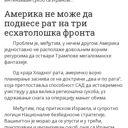
интензиван сукоб са Ираном…
Америка не може да
поднесе рат на три
есхатолошка фронта
Проблем је, међутим, у нечем другом: Америка
једноставно не располаже довољним војним
ресурсима да оствари Трампове мегаломанске
фантазије.
Од краја Хладног рата, америчко војно
планирање заснива се на доктрини „два и по рата“,
која претпоставља способност САД да истовремено
учествују у два велика регионална сукоба, уз
одржавање снага за операцију мањег обима.
Међутим, под притиском Израела, и супротно
логици Националне безбедносне стратегије,
Вашингтон је морао да се упусти и у трећи,
пуноправни и интензиван сукоб: онај са Ираном.