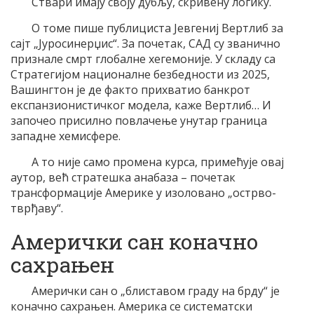
Ствари имају своју дубљу, скривену логику.
О томе пише публициста Јевгениј Вертлиб за
сајт „Јуросинерџис“. За почетак, САД су званично
признале смрт глобалне хегемоније. У складу са
Стратегијом националне безбедности из 2025,
Вашингтон је де факто прихватио банкрот
експанзионистичког модела, каже Вертлиб… И
започео присилно повлачење унутар граница
западне хемисфере.
А то није само промена курса, примећује овај
аутор, већ стратешка анабаза – почетак
трансформације Америке у изоловано „острво-
тврђаву“.
Амерички сан коначно
сахрањен
Амерички сан о „блиставом граду на брду“ је
коначно сахрањен. Америка се систематски