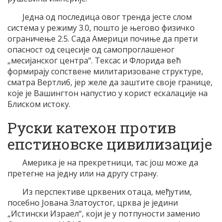
Једна од последица овог тренда јесте слом
система у режиму 3.0, пошто је његово физичко
ограничење 2.5. Сада Америци почиње да прети
опасност од сецесије од самопроглашеног
„месијанског центра“. Тексас и Флорида већ
формирају сопствене милитаризоване структуре,
сматра Вертлиб, јер желе да заштите своје границе,
које је Вашингтон напустио у корист ескалације на
Блиском истоку.
Руски катехон против
епстиновске цивилизације
Америка је на прекретници, тас још може да
претегне на једну или на другу страну.
Из перспективе црквених отаца, међутим,
посебно Јована Златоустог, црква је једини
„Истински Израел“, који је у потпуности заменио