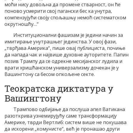
моћи нису довољна да промене стварност, он ће
поново усмерити свој пагански бес ка унутра,
компензујући своју спољашњу немоћ систематском
окрутношћу…“
Институционални фашизам је једини начин за
имитирање унутрашњег јединства. У овој фази,
„тврђава Америка“, пише овај публициста, почиње
да напада чак и највише духовне ауторитете. Папин
позив Трампу да се одрекне месијанског лудила и
врати хришћанском универзализму дочекан је у
Вашингтону са бесом опкољене секте.
Теократска диктатура у
Вашингтону
Трампово одбијање да послуша апел Ватикана
разоткрива узнемирујућу саме трансформацију
Америке, тврди Вертлиб: систем више не покушава
да искорени „комунисте“, већ је пронашао други