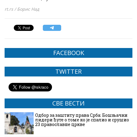
rt.rs / Борис Над
FACEBOOK
TWITTER
СВЕ ВЕСТИ
Одбор за заштиту права Срба: Бошњачки
лидери ћуте о томе ко је спалио и срушио
23 православне цркве