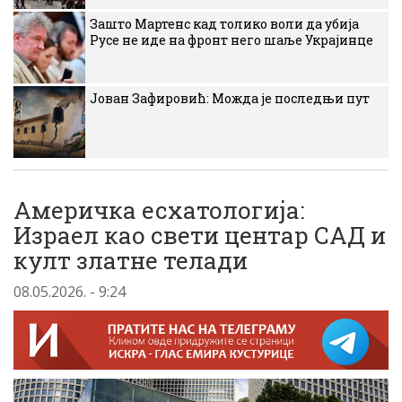
Зашто Мартенс кад толико воли да убија
Русе не иде на фронт него шаље Украјинце
Јован Зафировић: Можда је последњи пут
Америчка есхатологија:
Израел као свети центар САД и
култ златне телади
08.05.2026. - 9:24