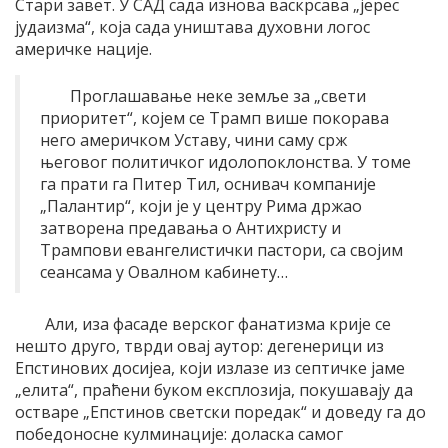
Стари завет. У САД сада изнова васкрсава „јерес
јудаизма“, која сада уништава духовни логос
америчке нације.
Проглашавање неке земље за „свети
приоритет“, којем се Трамп више покорава
него америчком Уставу, чини саму срж
његовог политичког идолопоклонства. У томе
га прати га Питер Тил, оснивач компаније
„Палантир“, који је у центру Рима држао
затворена предавања о Антихристу и
Трампови евангелистички пастори, са својим
сеансама у Овалном кабинету…
Али, иза фасаде верског фанатизма крије се
нешто друго, тврди овај аутор: дегенерици из
Епстинових досијеа, који излазе из септичке јаме
„елита“, праћени буком експлозија, покушавају да
остваре „Епстинов светски поредак“ и доведу га до
победоносне кулминације: доласка самог