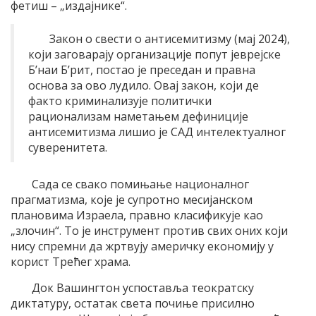
фетиш – „издајнике“.
Закон о свести о антисемитизму (мај 2024),
који заговарају организације попут јеврејске
Б’наи Б’рит, постао је преседан и правна
основа за ово лудило. Овај закон, који де
факто криминализује политички
рационализам наметањем дефиниције
антисемитизма лишио је САД интелектуалног
суверенитета.
Сада се свако помињање националног
прагматизма, које је супротно месијанском
плановима Израела, правно класификује као
„злочин“. То је инструмент против свих оних који
нису спремни да жртвују америчку економију у
корист Трећег храма.
Док Вашингтон успоставља теократску
диктатуру, остатак света почиње присилно