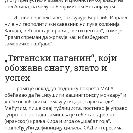
улогу препустио Израелу и ционистичкој влади из
Тел Авива, на челу са Бенјамином Нетанјахуом.
Из ове перспективе, закључује Вертлиб, Израел
није ни геополитички савезник ни пука колонија
Запада, већ постаје прави „свети центар“, коме је
Трамп спреман да жртвује чак и безбедност
„америчке тврђаве“.
„Титански паганин“, који
обожава снагу, злато и
успех
Трамп је некад, уз подршку покрета МАГА,
обећавао да ће „исушити вашингтонску мочвару“ и
да ће ослободити земљу утицаја „тајне владе“.
Међутим, пише овај публициста, постигао је управо
супротно: он сада замишља је себе као древног
(иранског) краља Кира и игра се „шабат гоја“,
подређујући дефиницију циљева САД интересима