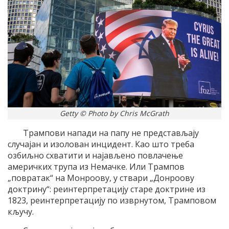
Getty © Photo by Chris McGrath
Трампови напади на папу не представљају
случајан и изолован инцидент. Као што треба
озбиљно схватити и најављено повлачење
америчких трупа из Немачке. Или Трампов
„повратак“ на Монроову, у ствари „Донроову
доктрину“: реинтерпретацију старе доктрине из
1823, реинтерпретацију по изврнутом, Трамповом
кључу.