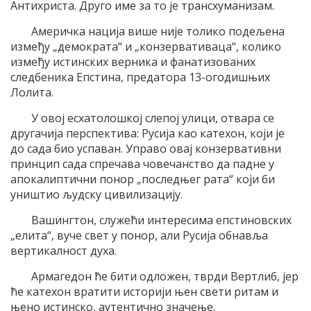
Антихриста. Друго име за то је трансхуманизам.
Америчка нација више није толико подељена
између „демократа“ и „конзервативаца“, колико
између истинских верника и фанатизованих
следбеника Епстина, предатора 13-огодишњих
Лолита.
У овој есхатолошкој слепој улици, отвара се
другачија перспектива: Русија као катехон, који је
до сада био успаван. Управо овај конзервативни
принцип сада спречава човечанство да падне у
апокалиптични понор „последњег рата“ који би
уништио људску цивилизацију.
Вашингтон, служећи интересима епстиновских
„елита“, вуче свет у понор, али Русија обнавља
вертикалност духа.
Армагедон ће бити одложен, тврди Вертлиб, јер
ће катехон вратити историји њен свети ритам и
њено истинско, аутентично значење.