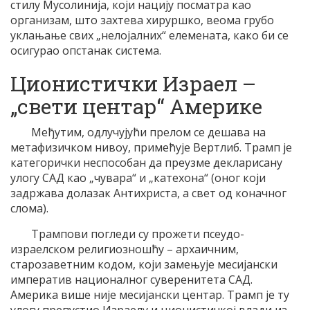
стилу Мусолинија, који нацију посматра као
организам, што захтева хируршко, веома грубо
уклањање свих „нелојалних“ елемената, како би се
осигурао опстанак система.
Ционистички Израел –
„свети центар“ Америке
Међутим, одлучујући прелом се дешава на
метафизичком нивоу, примећује Вертлиб. Трамп је
категорички неспособан да преузме декларисану
улогу САД као „чувара“ и „катехона“ (оног који
задржава долазак Антихриста, а свет од коначног
слома).
Трампови погледи су прожети псеудо-
израелском религиозношћу – архаичним,
старозаветним кодом, који замењује месијански
императив националног суверенитета САД.
Америка више није месијански центар. Трамп је ту