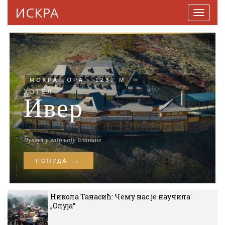
ИСКРА
Навига
Никола Танасић: Чему нас је научила
„Олуја“