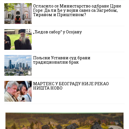
Огласило се Министарство одбране Црне
Горе: Да ли ће у војни савез са Загребом,
Тираном и Приштином?
„Ђедов сабор“ у Осојану
Пољски Уставни суд брани
традиционални брак
МАРТЕНС У БЕОГРАДУ НИЈЕ РЕКАО
НИШТА НОВО