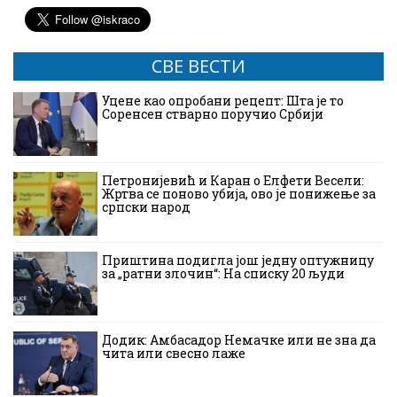
СВЕ ВЕСТИ
Уцене као опробани рецепт: Шта је то
Соренсен стварно поручио Србији
Петронијевић и Каран о Елфети Весели:
Жртва се поново убија, ово је понижење за
српски народ
Приштина подигла још једну оптужницу
за „ратни злочин“: На списку 20 људи
Додик: Амбасадор Немачке или не зна да
чита или свесно лаже