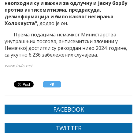
неопходни су и важни за одлучну и јасну борбу
против антисемитизма, предрасуда,
дезинформација и било каквог негирања
Холокауста“
, додао је он.
Према подацима немачког Министарства
унутрашњих послова, антисемитски злочини у
Немачкој достигли су рекордан ниво 2024. године,
са укупно 6.236 забележених случајева.
www.in4s.net
FACEBOOK
TWITTER