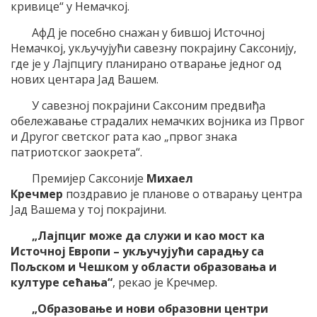
кривице“ у Немачкој.
АфД је посебно снажан у бившој Источној
Немачкој, укључујући савезну покрајину Саксонију,
где је у Лајпцигу планирано отварање једног од
нових центара Јад Вашем.
У савезној покрајини Саксоним предвиђа
обележавање страдалих немачких војника из Првог
и Другог светског рата као „првог знака
патриотског заокрета“.
Премијер Саксоније
Михаел
Кречмер
поздравио је планове о отварању центра
Јад Вашема у тој покрајини.
„Лајпциг може да служи и као мост ка
Источној Европи – укључујући сарадњу са
Пољском и Чешком у области образовања и
културе сећања“
, рекао је Кречмер.
„Образовање и нови образовни центри