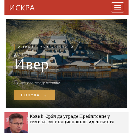
ИСКРА
Навига
Ковић: Срби да уграде Пребиловце у
темеље свог националног идентитета