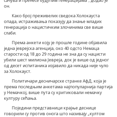
сачува и пренесе будућим генерацијама“, додао је
он.
Како број преживелих сведока Холокауста
опада, истраживања показују да знање младих
генерација о нацистичким злочинима све више
слаби.
Према анкети коју је прошле године објавила
једна јеврејска агенција, око 40 одсто Немаца
старости од 18 до 29 година не зна да су нацисти
убили шест милиона Јевреја, док је више од једног
од десет испитаника изјавило да никада није чуло
за Холокауст.
Политичари десничарске странке АфД, која је
према последњим анкетама најпопуларнија партија
у Немачкој, више пута су критиковали немачку
културу сећања.
Поједини представници крајње деснице
говорили су против онога што називају „култом