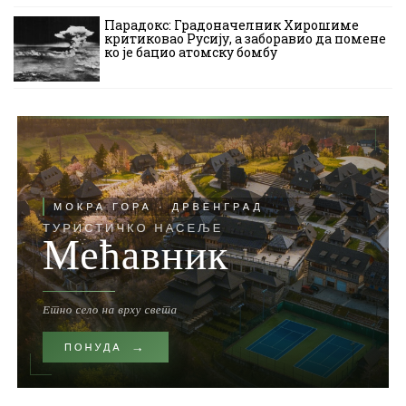
Парадокс: Градоначелник Хирошиме
критиковао Русију, а заборавио да помене
ко је бацио атомску бомбу