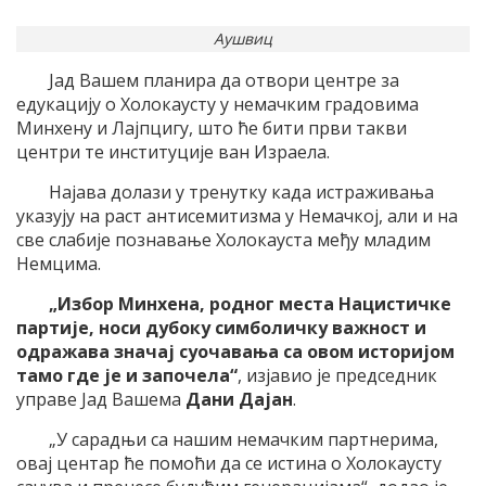
Аушвиц
Јад Вашем планира да отвори центре за
едукацију о Холокаусту у немачким градовима
Минхену и Лајпцигу, што ће бити први такви
центри те институције ван Израела.
Најава долази у тренутку када истраживања
указују на раст антисемитизма у Немачкој, али и на
све слабије познавање Холокауста међу младим
Немцима.
„Избор Минхена, родног места Нацистичке
партије, носи дубоку симболичку важност и
одражава значај суочавања са овом историјом
тамо где је и започела“
, изјавио је председник
управе Јад Вашема
Дани Дајан
.
„У сарадњи са нашим немачким партнерима,
овај центар ће помоћи да се истина о Холокаусту