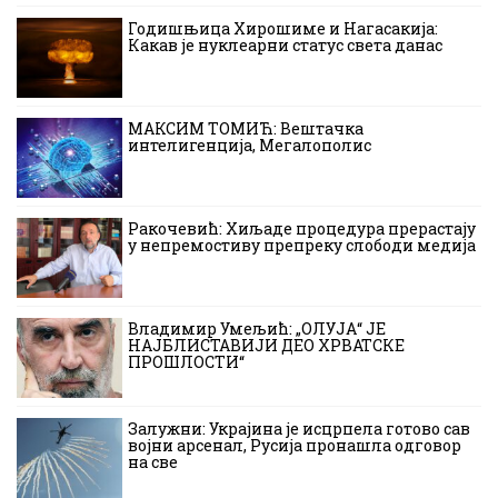
Годишњица Хирошиме и Нагасакија:
Какав је нуклеарни статус света данас
МАКСИМ ТОМИЋ: Вештачка
интелигенција, Мегалополис
Ракочевић: Хиљаде процедура прерастају
у непремостиву препреку слободи медија
Владимир Умељић: „ОЛУЈА“ ЈЕ
НАЈБЛИСТАВИЈИ ДЕО ХРВАТСКЕ
ПРОШЛОСТИ“
Залужни: Украјина је исцрпела готово сав
војни арсенал, Русија пронашла одговор
на све