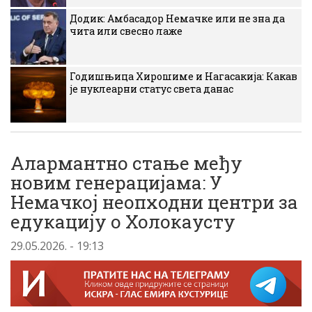
Додик: Амбасадор Немачке или не зна да
чита или свесно лаже
Годишњица Хирошиме и Нагасакија: Какав
је нуклеарни статус света данас
Алармантно стање међу
новим генерацијама: У
Немачкој неопходни центри за
едукацију о Холокаусту
29.05.2026. - 19:13