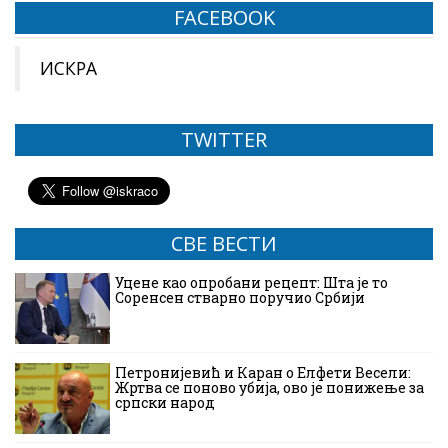
FACEBOOK
ИСКРА
TWITTER
СВЕ ВЕСТИ
Уцене као опробани рецепт: Шта је то
Соренсен стварно поручио Србији
Петронијевић и Каран о Елфети Весели:
Жртва се поново убија, ово је понижење за
српски народ