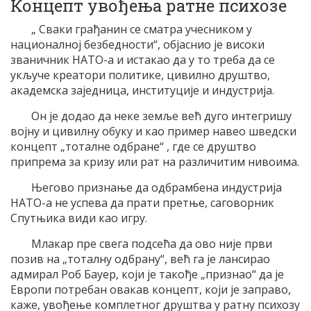
Концепт увођења ратне психозе
„ Сваки грађанин се сматра учесником у
националној безбедности“, објаснио је високи
званичник НАТО-а и истакао да у то треба да се
укључе креатори политике, цивилно друштво,
академска заједница, институције и индустрија.
Он је додао да неке земље већ дуго интегришу
војну и цивилну обуку и као пример навео шведски
концепт „тоталне одбране“ , где се друштво
припрема за кризу или рат на различитим нивоима.
Његово признање да одбрамбена индустрија
НАТО-а не успева да прати претње, саговорник
Спутњика види као игру.
Млакар пре свега подсећа да ово није први
позив на „тоталну одбрану“, већ га је лансирао
адмирал Роб Бауер, који је такође „признао“ да је
Европи потребан овакав концепт, који је заправо,
каже, увођење комплетног друштва у ратну психозу