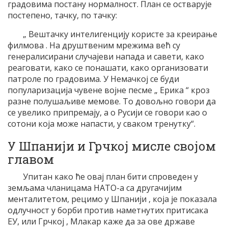
градовима постану нормалност. План се остварује
постепено, тачку, по тачку:
„ Вештачку интелигенцију користе за креирање
филмова . На друштвеним мрежима већ су
генералисирани случајеви напада и савети, како
реаговати, како се понашати, како организовати
патроле по градовима. У Немачкој се буди
популаризација чувене војне песме „ Ерика “ кроз
разне полушаљиве мемове. То довољно говори да
се увелико припремају, а о Русији се говори као о
сотони која може напасти, у сваком тренутку“.
У Шпанији и Грчкој мисле својом
главом
Упитан како ће овај план бити спроведен у
земљама чланицама НАТО-а са другачијим
менталитетом, рецимо у Шпанији , која је показала
одлучност у борби против наметнутих притисака
ЕУ, или Грчкој , Млакар каже да за ове државе