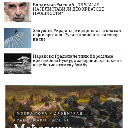
Владимир Умељић: „ОЛУЈА“ ЈЕ
НАЈБЛИСТАВИЈИ ДЕО ХРВАТСКЕ
ПРОШЛОСТИ“
Залужни: Украјина је исцрпела готово сав
војни арсенал, Русија пронашла одговор
на све
Парадокс: Градоначелник Хирошиме
критиковао Русију, а заборавио да помене
ко је бацио атомску бомбу