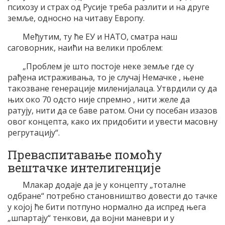
психозу и страх од Русије треба разлити и на друге
земље, односно на читаву Европу.
Међутим, ту ће ЕУ и НАТО, сматра наш
саговорник, наићи на велики проблем:
„Проблем је што постоје неке земље где су
рађена истраживања, то је случај Немачке , њене
такозване генерације миленијалаца. Утврдили су да
њих око 70 одсто није спремно , нити желе да
ратују, нити да се баве ратом. Они су посебан изазов
овог концепта, како их придобити и увести масовну
регрутацију“.
Преваспитавање помоћу
вештачке интелигенције
Млакар додаје да је у концепту „тоталне
одбране“ потребно становништво довести до тачке
у којој ће бити потпуно нормално да испред њега
„шпартају“ тенкови, да војни маневри и у