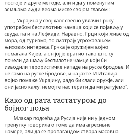
постоје и друге методе, али и да у поменутим
земљама људи веома мисле својом главом :
„ Украјина у свој хаос свесно увлачи Грчку
употребом беспилотних чамаца који се појављују
свуда, па и на Лефкади. Наравно, Грци који живе од
мора, од туризма, то сматрају угрожавањем
њихових интереса. Грчка је оружијем војно
помагала Кијев, а он јој је вратио тако што су
почели да шаљу беспилотне чамце који би
изводили терористичке нападе на руске бродове. И
не само на руске бродове, и на јахте. И Италија
војно помаже Украјину, радо би слали оружје, али
они јасно кажу, немојте нас терати да ми ратујемо“.
Како од рата тастатуром до
бојног поља
Млакар подсећа да Русија није ни у једном
тренутку говорила о томе да има агресивне
намере, али да се пропагандом ствара масовна