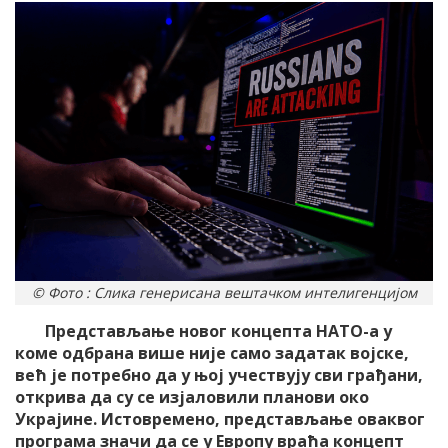
© Фото : Слика генерисана вештачком интелигенцијом
Представљање новог концепта НАТО-а у
коме одбрана више није само задатак војске,
већ је потребно да у њој учествују сви грађани,
открива да су се изјаловили планови око
Украјине. Истовремено, представљање оваквог
програма значи да се у Европу враћа концепт