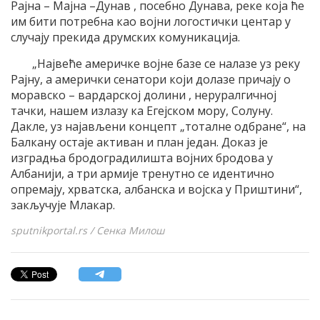
Рајна – Мајна –Дунав , посебно Дунава, реке која ће
им бити потребна као војни логостички центар у
случају прекида друмских комуникација.
„Највеће америчке војне базе се налазе уз реку
Рајну, а амерички сенатори који долазе причају о
моравско – вардарској долини , неруралгичној
тачки, нашем излазу ка Егејском мору, Солуну.
Дакле, уз најављени концепт „тоталне одбране“, на
Балкану остаје активан и план један. Доказ је
изградња бродоградилишта војних бродова у
Албанији, а три армије тренутно се идентично
опремају, хрватска, албанска и војска у Приштини“,
закључује Млакар.
sputnikportal.rs / Сенка Милош