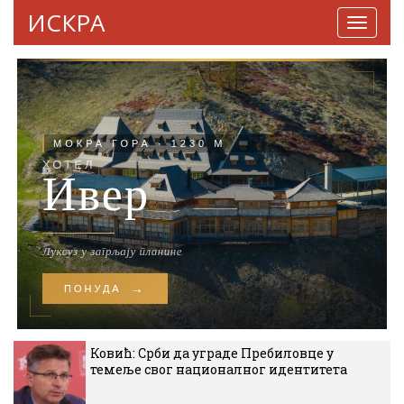
ИСКРА
Навига
Ковић: Срби да уграде Пребиловце у
темеље свог националног идентитета