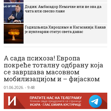
Додик: Амбасадор Немачке или не зна да
чита или свесно лаже
Годишњица Хирошиме и Нагасакија: Какав
је нуклеарни статус света данас
А сада психоза! Европа
покреће тоталну одбрану која
се завршава масовном
мобилизацијом и – фијаском
01.06.2026. - 9:48