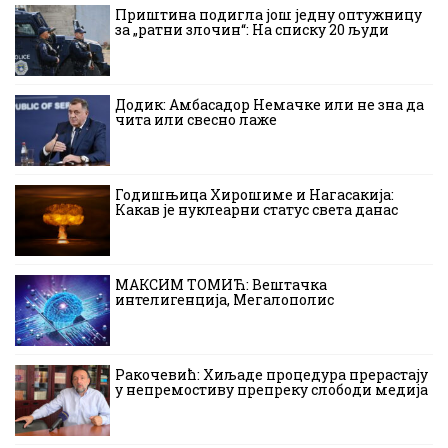
Приштина подигла још једну оптужницу
за „ратни злочин“: На списку 20 људи
Додик: Амбасадор Немачке или не зна да
чита или свесно лаже
Годишњица Хирошиме и Нагасакија:
Какав је нуклеарни статус света данас
МАКСИМ ТОМИЋ: Вештачка
интелигенција, Мегалополис
Ракочевић: Хиљаде процедура прерастају
у непремостиву препреку слободи медија