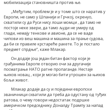
мобилизација становништа против ње.
„Међутим, проблем је и у томе што се наратив у
Европи, не само у Шпанији и Грчкој, окренуо,
схватили су да Руси нису лоши момци , да тамо не
постоје неке звери, да тамо људи не умиру од
глади, немају тенкове и авионе, да се не ваде
чипови из веш машина и машина за прање судова,
да би се правиле крстареће ракете. То је постало
предмет спрдње“, каже Млакар.
Он додаје још један битан фактор који је
грађанима Европе отворио очи за другачије
посматрање НАТО ратне пропаганде. Нестаје
њихов новац , који је могао бити утрошен за њихов
бољи живот.
Млакар додаје да су и поједини европски
званичници схватили да треба да одустану од туђих
ратова, о чему говори недостатак подршке
америчком председнику Доналду Трампу за напад