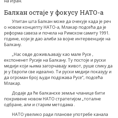
на Иран.
Балкан остаје у фокусу НАТО-а
Упитан шта Балкан може да очекује када је реч
о новом концепту НАТО-а, Млакар подсећа да је
реформа савеза и почела на Римском самиту 1991.
године, који је дао алиби за војне интервенције на
Балкану.
„Нас овде доживљавају као мале Русе ,
експоненет Русије на Балкану. Ту постоје и руски
медији који њима загорчавају живот, руше слику да
је у Европи све идеално. Ти руски медији показују и
да огроман број људи подржава Русе“, подсећа
Млакар.
Додаје да ће балканске земље чланице бити
покривене новом НАТО стратегијом „тоталне
одбране, али и старим методама .
НАТО увелико ради планове употребе канала