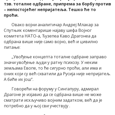
тзв. тоталне одбране, припрема за борбу против
– непостојећег непријатеља. Тешко ће то
проћи.
Овако војни аналитичар Андреј Млакар за
Спутњик коментарише најаву шефа Војног
комитета НАТО-а, Ђузепеа Каво Драгонеа да
одбрана више није само војно, већ и цивилно
питање:
„Увођење концепта тоталне одбране заправо
значи увођење људи у ратну психозу. У неким
земљама Евопе, то ће сигурно проћи, али има и
оних који су већ схватили да Русија није непријатељ.
А биће их још“.
Говорећи на форуму у Сингапуру, адмирал
Драгоне је изјавио да се одбрана више не може
сматрати искључиво војним задатком, већ да је
потребно да у њој сви учествују .