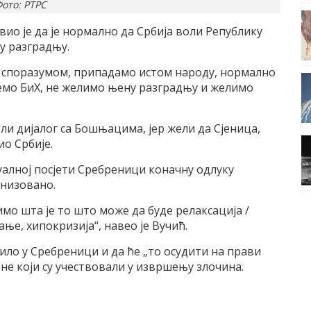
ото: РТРС
вио је да је нормално да Србија воли Републику
ну разградњу.
м споразумом, припадамо истом народу, нормално
јемо БиХ, не желимо њену разградњу и желимо
ели дијалог са Бошњацима, јер жели да Сјеница,
ио Србије.
туалној посјети Сребреници коначну одлуку
анизовано.
мо шта је то што може да буде релаксација /
ање, хипокризија“, навео је Вучић.
сило у Сребреници и да ће „то осудити на прави
оне који су учествовали у извршењу злочина.