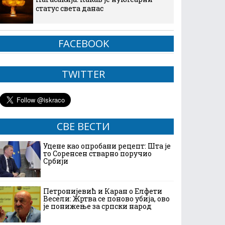
статус света данас
FACEBOOK
TWITTER
СВЕ ВЕСТИ
Уцене као опробани рецепт: Шта је
то Соренсен стварно поручио
Србији
Петронијевић и Каран о Елфети
Весели: Жртва се поново убија, ово
је понижење за српски народ