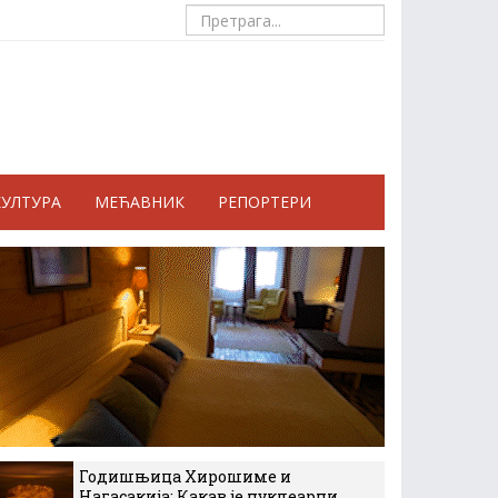
КУЛТУРА
МЕЋАВНИК
РЕПОРТЕРИ
Годишњица Хирошиме и
Нагасакија: Какав је нуклеарни