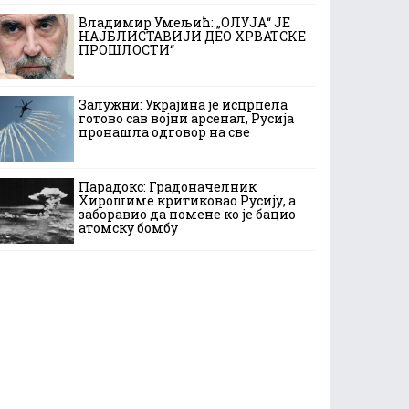
Владимир Умељић: „ОЛУЈА“ ЈЕ
НАЈБЛИСТАВИЈИ ДЕО ХРВАТСКЕ
ПРОШЛОСТИ“
Залужни: Украјина је исцрпела
готово сав војни арсенал, Русија
пронашла одговор на све
Парадокс: Градоначелник
Хирошиме критиковао Русију, а
заборавио да помене ко је бацио
атомску бомбу