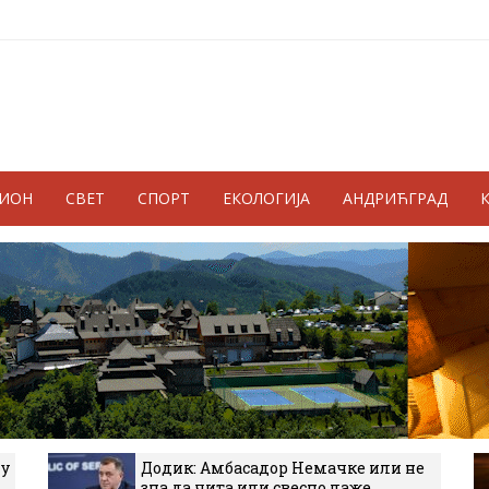
ГИОН
СВЕТ
СПОРТ
ЕКОЛОГИЈА
АНДРИЋГРАД
 у
Додик: Амбасадор Немачке или не
зна да чита или свесно лаже