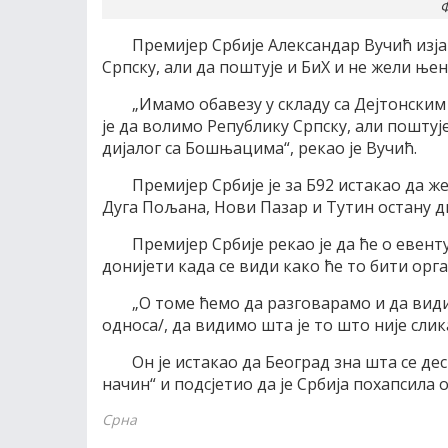
Ф
Премијер Србије Александар Вучић изја
Српску, али да поштује и БиХ и не жели ње
„Имамо обавезу у складу са Дејтонски
је да волимо Републику Српску, али пошту
дијалог са Бошњацима“, рекао је Вучић.
Премијер Србије је за Б92 истакао да ж
Дуга Пољана, Нови Пазар и Тутин остану д
Премијер Србије рекао је да ће о евен
донијети када се види како ће то бити орг
„О томе ћемо да разговарамо и да види
односа/, да видимо шта је то што није слик
Он је истакао да Београд зна шта се де
начин“ и подсјетио да је Србија похапсила 
Срна