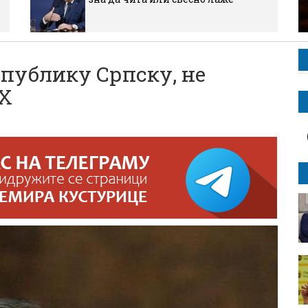
епублику Српску, не
Х