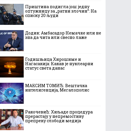
Приштина подигла још једну
оптужницу за „ратни злочин“: На
списку 20 људи
Додик: Амбасадор Немачке или не
зна да чита или свесно лаже
Годишњица Хирошиме и
Нагасакија: Какав је нуклеарни
статус света данас
МАКСИМ ТОМИЋ: Вештачка
интелигенција, Мегалополис
Ракочевић: Хиљаде процедура
прерастају у непремостиву
препреку слободи медија