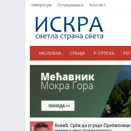
Импресум
Оглашавање
Контакт
НАСЛОВНА
СРБИЈА
Р. СРПСКА
РЕ
Ковић: Срби да уграде Пребиловце
темеље свог националног