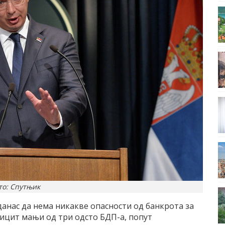
то: Спутњик
данас да нема никакве опасности од банкрота за
фицит мањи од три одсто БДП-а, попут