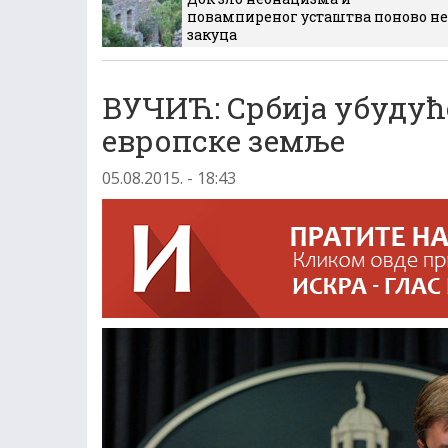
повампиреног усташтва поново не
закуца
ВУЧИЋ: Србија убудуће
европске земље
05.08.2015. - 18:43