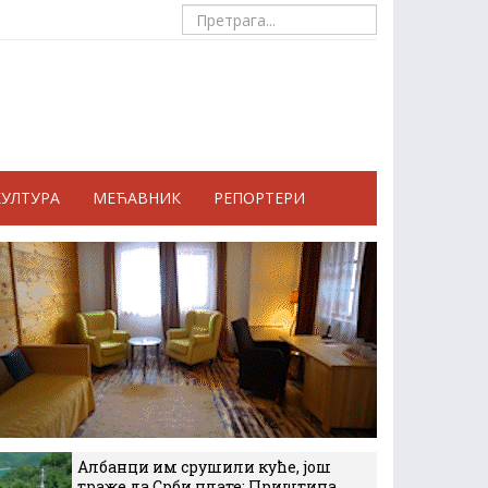
КУЛТУРА
МЕЋАВНИК
РЕПОРТЕРИ
Албанци им срушили куће, још
траже да Срби плате: Приштина