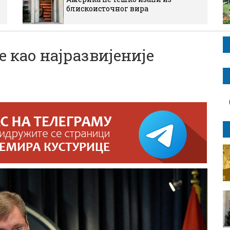
блискоисточног вира
 као најразвијеније