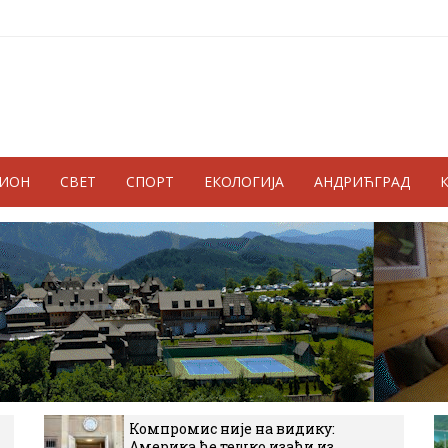
ГИОН
СВЕТ
СПОРТ
ЕКОЛОГИЈА
АНДРИЋГРАД
Компромис није на видику:
Америка ће тешко изаћи из