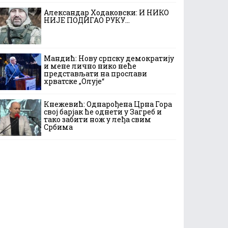
Александар Ходаковски: И НИКО
НИЈЕ ПОДИГАО РУКУ…
Мандић: Нову српску демократију
и мене лично нико неће
представљати на прослави
хрватске „Олује“
Кнежевић: Однарођена Црна Гора
свој барјак ће однети у Загреб и
тако забити нож у леђа свим
Србима