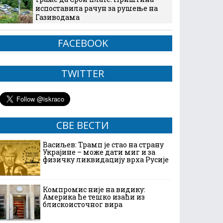
испоставила рачун за рушење на
Газиводама
FACEBOOK
TWITTER
СВЕ ВЕСТИ
Васиљев: Трамп је стао на страну
Украјине – може дати миг и за
физичку ликвидацију врха Русије
Компромис није на видику:
Америка ће тешко изаћи из
блискоисточног вира