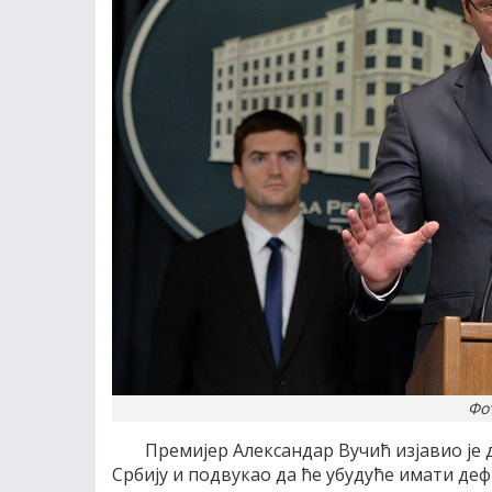
Фо
Премијер Александар Вучић изјавио је 
Србију и подвукао да ће убудуће имати де