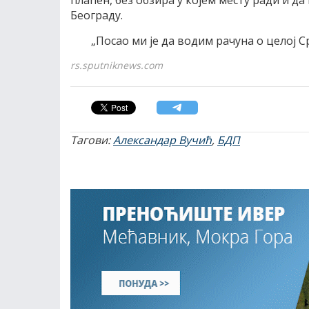
плаћен, без обзира у којем месту ради и да
Београду.
„Посао ми је да водим рачуна о целој Ср
rs.sputniknews.com
Тагови:
Александар Вучић
,
БДП