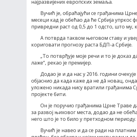
најразвијених европских земаља.
Вучић је, обраћајући се грађанима Црне
месеци кад је обећао да ће Србија упркос 
привредни раст од 0,5 до 1 одсто, што му, 
А потврда таквом његовом ставу и уве
кориговати прогнозу раста БДП-а Србије.
„То потврђује моје речи и то је доказ
лаже“, рекао је премијер.
Додао је и да нас у 2016. години очекује
објаснио да када каже да не дâ новац, онда
уложено никада нису вратили грађанима Срб
пројекте бити.
Он је поручио грађанима Црне Траве да
за развој њиховог места, додао да не обећ
него што је то било у претходном периоду.
Вучић је навео и да се ради на платним