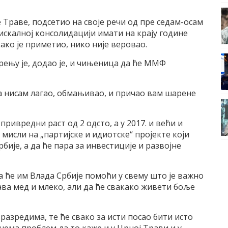
 Траве, подсетио на своје речи од пре седам-осам
фискалној консолидацији имати на крају године
како је приметио, нико није веровао.
рењу је, додао је, и чињеница да ће ММФ
 да нисам лагао, обмањивао, и причао вам шарене
 привредни раст од 2 одсто, а у 2017. и већи и
 мисли на „партијске и идиотске“ пројекте који
ије, а да ће пара за инвестиције и развојне
 ће им Влада Србије помоћи у свему што је важно
ава мед и млеко, али да ће свакако живети боље
 разредима, те ће свако за исти посао бити исто