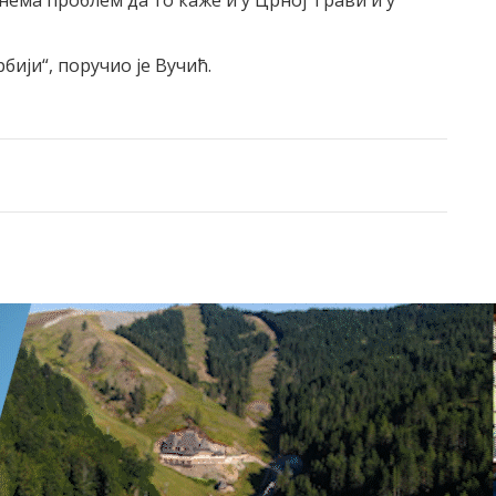
 нема проблем да то каже и у Црној Трави и у
бији“, поручио је Вучић.