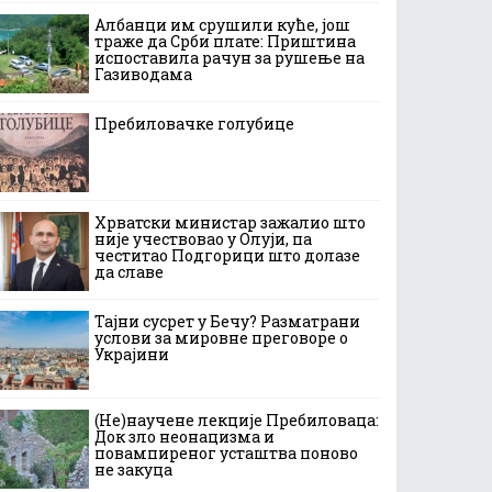
Албанци им срушили куће, још
траже да Срби плате: Приштина
испоставила рачун за рушење на
Газиводама
Пребиловачке голубице
Хрватски министар зажалио што
није учествовао у Олуји, па
честитао Подгорици што долазе
да славе
Тајни сусрет у Бечу? Разматрани
услови за мировне преговоре о
Украјини
(Не)научене лекције Пребиловаца:
Док зло неонацизма и
повампиреног усташтва поново
не закуца