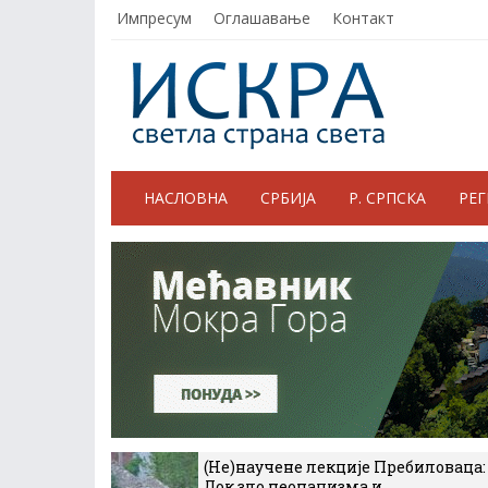
Импресум
Оглашавање
Контакт
НАСЛОВНА
СРБИЈА
Р. СРПСКА
РЕ
(Не)научене лекције Пребиловаца:
Док зло неонацизма и