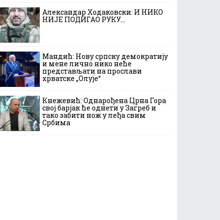
Александар Ходаковски: И НИКО
НИЈЕ ПОДИГАО РУКУ…
Мандић: Нову српску демократију
и мене лично нико неће
представљати на прослави
хрватске „Олује“
Кнежевић: Однарођена Црна Гора
свој барјак ће однети у Загреб и
тако забити нож у леђа свим
Србима