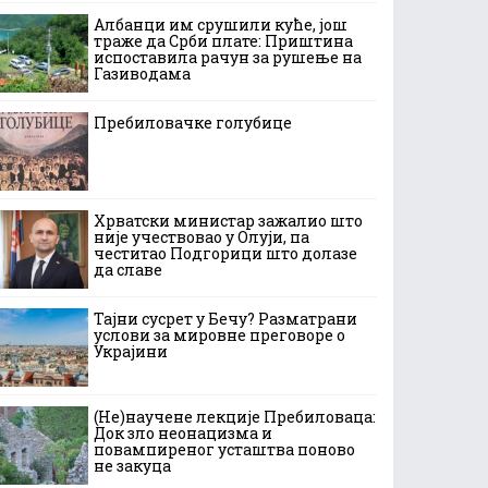
Албанци им срушили куће, још
траже да Срби плате: Приштина
испоставила рачун за рушење на
Газиводама
Пребиловачке голубице
Хрватски министар зажалио што
није учествовао у Олуји, па
честитао Подгорици што долазе
да славе
Тајни сусрет у Бечу? Разматрани
услови за мировне преговоре о
Украјини
(Не)научене лекције Пребиловаца:
Док зло неонацизма и
повампиреног усташтва поново
не закуца