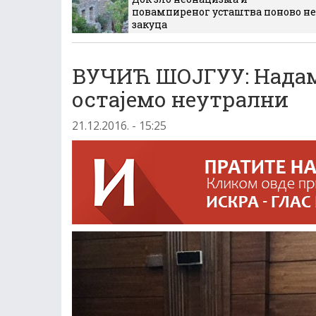
повампиреног усташтва поново не
закуца
ВУЧИЋ ШОЈГУУ: Надам 
остајемо неутрални
21.12.2016. - 15:25