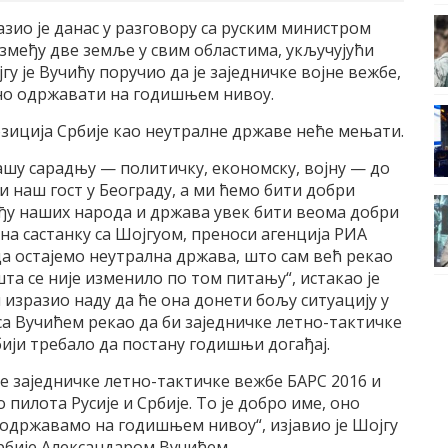
зио је данас у разговору са руским министром
змеђу две земље у свим областима, укључујући
гу је Вучићу поручио да је заједничке војне вежбе,
но одржавати на годишњем нивоу.
позиција Србије као неутралне државе неће мењати.
шу сарадњу — политичку, економску, војну — до
и наш гост у Београду, а ми ћемо бити добри
еђу наших народа и држава увек бити веома добри
 на састанку са Шојгуом, преноси агенција РИА
а остајемо неутрална држава, што сам већ рекао
шта се није изменило по том питању“, истакао је
и изразио наду да ће она донети бољу ситуацију у
са Вучићем рекао да би заједничке летно-тактичке
бији требало да постану годишњи догађај.
не заједничке летно-тактичке вежбе БАРС 2016 и
 пилота Русије и Србије. То је добро име, оно
 одржавамо на годишњем нивоу“, изјавио је Шојгу
рбије Александаром Вучићем.