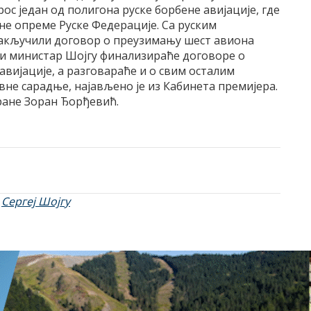
ос један од полигона руске борбене авијације, где
не опреме Руске Федерације. Са руским
закључили договор о преузимању шест авиона
ћ и министар Шојгу финализираће договоре о
авијације, а разговараће и о свим осталим
не сарадње, најављено је из Кабинета премијера.
ране Зоран Ђорђевић.
,
Сергеј Шојгу