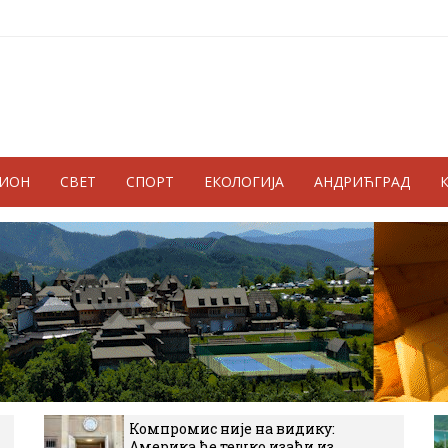
ГИОН
СВЕТ
СПОРТ
ЕКОЛОГИЈА
АНДРИЋГРАД
Компромис није на видику:
Америка ће тешко изаћи из