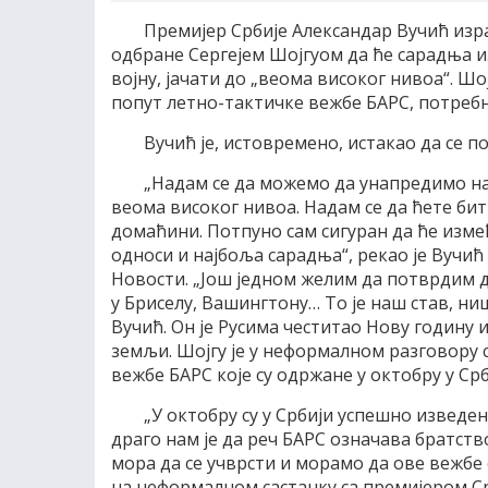
Премијер Србије Александар Вучић изра
одбране Сергејем Шојгуом да ће сарадња и
војну, јачати до „веома високог нивоа“. Шој
попут летно-тактичке вежбе БАРС, потреб
Вучић је, истовремено, истакао да се 
„Надам се да можемо да унапредимо на
веома високог нивоа. Надам се да ћете бит
домаћини. Потпуно сам сигуран да ће изм
односи и најбоља сарадња“, рекао је Вучић
Новости. „Још једном желим да потврдим д
у Бриселу, Вашингтону… То је наш став, ни
Вучић. Он је Русима честитао Нову годину 
земљи. Шојгу је у неформалном разговору 
вежбе БАРС које су одржане у октобру у Ср
„У октобру су у Србији успешно изведе
драго нам је да реч БАРС означава братство
мора да се учврсти и морамо да ове вежбе
на неформалном састанку са премијером С