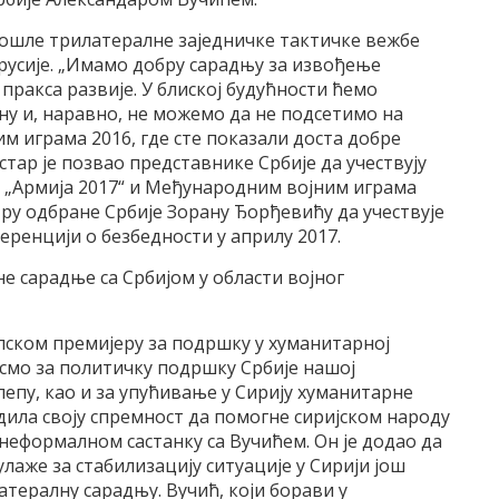
прошле трилатералне заједничке тактичке вежбе
орусије. „Имамо добру сарадњу за извођење
пракса развије. У блиској будућности ћемо
ну и, наравно, не можемо да не подсетимо на
м играма 2016, где сте показали доста добре
истар је позвао представнике Србије да учествују
 „Армија 2017“ и Међународним војним играма
стру одбране Србије Зорану Ђорђевићу да учествује
ренцији о безбедности у априлу 2017.
јне сарадње са Србијом у области војног
пском премијеру за подршку у хуманитарној
 смо за политичку подршку Србије нашој
епу, као и за упућивање у Сирију хуманитарне
дила своју спремност да помогне сиријском народу
а неформалном састанку са Вучићем. Он је додао да
улаже за стабилизацију ситуације у Сирији још
тералну сарадњу. Вучић, који борави у