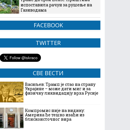
испоставила рачун за рушење на
Газиводама
FACEBOOK
TWITTER
СВЕ ВЕСТИ
Васиљев: Трамп је стао на страну
Украјине – може дати миг и за
физичку ликвидацију врха Русије
Компромис није на видику:
Америка ће тешко изаћи из
блискоисточног вира