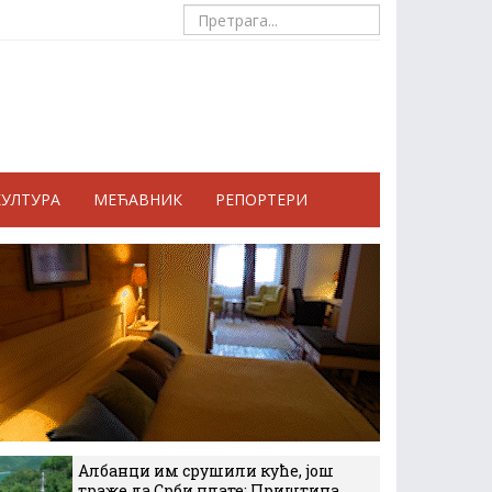
КУЛТУРА
МЕЋАВНИК
РЕПОРТЕРИ
Албанци им срушили куће, још
траже да Срби плате: Приштина