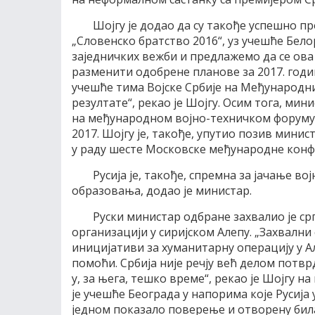
Шојгу је додао да су такође успешно 
„Словенско братство 2016“, уз учешће Бел
заједничких вежби и предлажемо да се ова 
разменити одобрене планове за 2017. годи
учешће тима Војске Србије на Међународни
резултате“, рекао је Шојгу. Осим тога, мин
на међународном војно-техничком форуму
2017. Шојгу је, такође, упутио позив мини
у раду шесте Московске међународне конфе
Русија је, такође, спремна за јачање во
образовања, додао је министар.
Руски министар одбране захвалио је ср
организацији у сиријском Алепу. „Захвални
иницијативи за хуманитарну операцију у Ал
помоћи. Србија није речју већ делом потвр
у, за њега, тешко време“, рекао је Шојгу н
је учешће Београда у напорима које Русија 
једном показало поверење и отворену била