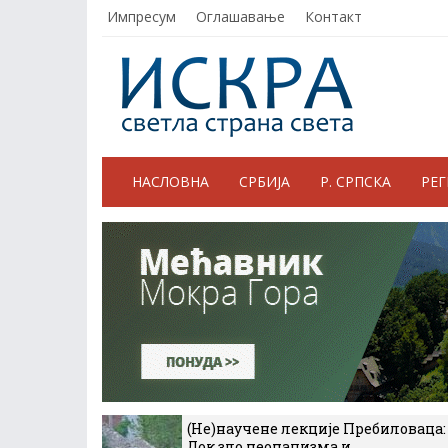
Импресум
Оглашавање
Контакт
НАСЛОВНА
СРБИЈА
Р. СРПСКА
РЕ
(Не)научене лекције Пребиловаца:
Док зло неонацизма и