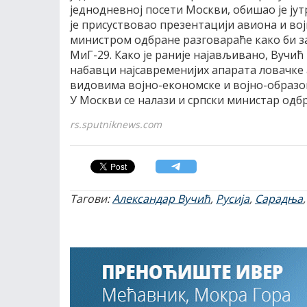
једнодневној посети Москви, обишао је јутр
је присуствовао презентацији авиона и вој
министром одбране разговараће како би 
МиГ-29. Како је раније најављивано, Вучи
набавци најсавременијих апарата ловачке 
видовима војно-економске и војно-образов
У Москви се налази и српски министар одб
rs.sputniknews.com
Тагови:
Александар Вучић
,
Русија
,
Сарадња