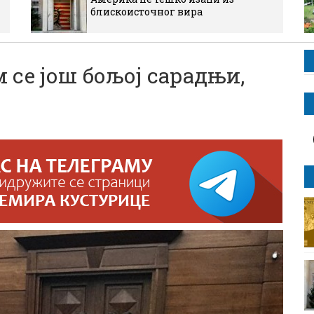
блискоисточног вира
се још бољој сарадњи,