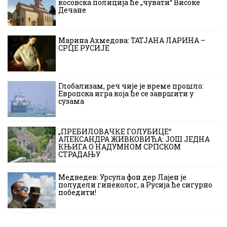
косовска полиција ће „чувати“ Високе
Дечане
Марина Ахмедова: ТАТЈАНА ЛАРИНА –
СРЦЕ РУСИЈЕ
Глобализам, реч чије је време прошло:
Европска игра која ће се завршити у
сузама
„ПРЕБИЛОВАЧКЕ ГОЛУБИЦЕ“
АЛЕКСАНДРА ЖИВКОВИЋА: ЈОШ ЈЕДНА
КЊИГА О НАДУМНОМ СРПСКОМ
СТРАДАЊУ
Медведев: Урсула фон дер Лајен је
полудели гинеколог, а Русија ће сигурно
победити!