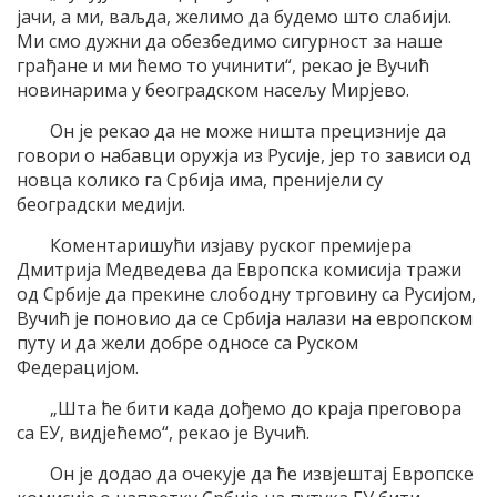
јачи, а ми, ваљда, желимо да будемо што слабији.
Ми смо дужни да обезбедимо сигурност за наше
грађане и ми ћемо то учинити“, рекао је Вучић
новинарима у београдском насељу Мирјево.
Он је рекао да не може ништа прецизније да
говори о набавци оружја из Русије, јер то зависи од
новца колико га Србија има, пренијели су
београдски медији.
Коментаришући изјаву руског премијера
Дмитрија Медведева да Европска комисија тражи
од Србије да прекине слободну трговину са Русијом,
Вучић је поновио да се Србија налази на европском
путу и да жели добре односе са Руском
Федерацијом.
„Шта ће бити када дођемо до краја преговора
са ЕУ, видјећемо“, рекао је Вучић.
Он је додао да очекује да ће извјештај Европске