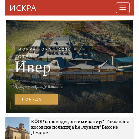
ИСКРА
Навига
КФОР спроводи „оптимизацију“: Такозвана
косовска полиција ће „чувати“ Високе
Дечане