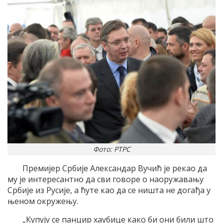
Фото: РТРС
Премијер Србије Александар Вучић је рекао да
му је интересантно да сви говоре о наоружавању
Србије из Русије, а ћуте као да се ништа не догађа у
њеном окружењу.
„Купују се панцир хаубице како би они били што