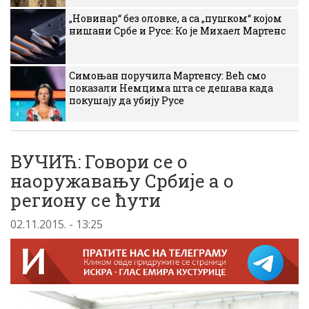
„Новинар“ без оловке, а са „пушком“ којом
нишани Србе и Русе: Ко је Михаел Мартенс
Симоњан поручила Мартенсу: Већ смо
показали Немцима шта се дешава када
покушају да убију Русе
ВУЧИЋ: Говори се о
наоружавању Србије а о
региону се ћути
02.11.2015. - 13:25