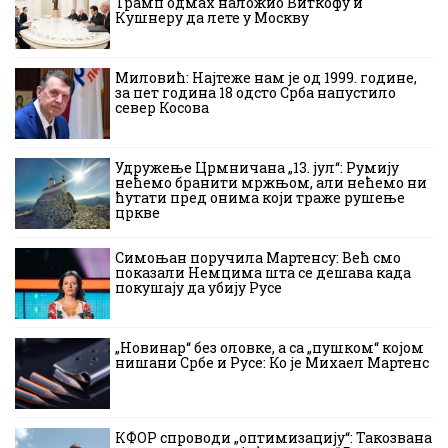
Трамп одмах наложио Виткофу и
Кушнеру да лете у Москву
Миловић: Најтеже нам је од 1999. године,
за пет година 18 одсто Срба напустило
север Косова
Удружење Црмничана „13. јул“: Румију
нећемо бранити мржњом, али нећемо ни
ћутати пред онима који траже рушење
цркве
Симоњан поручила Мартенсу: Већ смо
показали Немцима шта се дешава када
покушају да убију Русе
„Новинар“ без оловке, а са „пушком“ којом
нишани Србе и Русе: Ко је Михаел Мартенс
КФОР спроводи „оптимизацију“: Такозвана