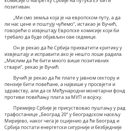
комисије о напретку Србије на путука ЕУ бити
позитиван.
„Ми смо земља која је на европском путу, а да
ли нас цене и поштују чућемо“, истакао је Вучић,
говорећи о извјештају Европске комисије који би
требало да буде објављен ове седмице.
Он је рекао да ће Србија прихватити критику у
извјештају и исправити ако је нешто лоше радила.
„Мислим да ће бити много више позитивних
ствари“, рекао је Вучић.
Вучић је рекао да ће плате у јавном сектору и
пензије бити повећане, а највише у просвјети и
здравству, али да се Међународни монетарни фонд
противи повећању плата за МУП и војску.
Премијер Србије је присуствовао пуштању у рад
трафостанице „Београд 20“ у београдском насељу
Миријево, наког чега је оцијенио да ће Београд и
Србија постати енергетски сигурније и безбједније