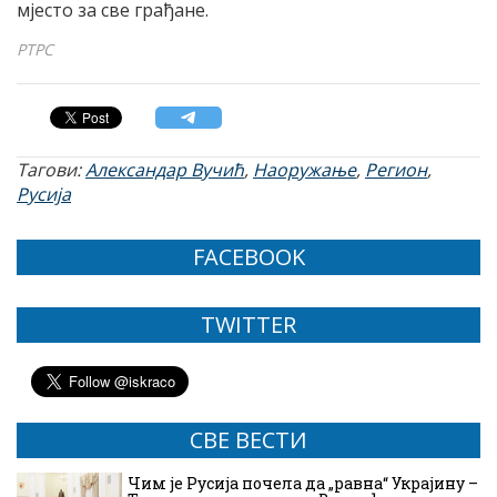
мјесто за све грађане.
РТРС
Тагови:
Александар Вучић
,
Наоружање
,
Регион
,
Русија
FACEBOOK
TWITTER
СВЕ ВЕСТИ
Чим је Русија почела да „равна“ Украјину –