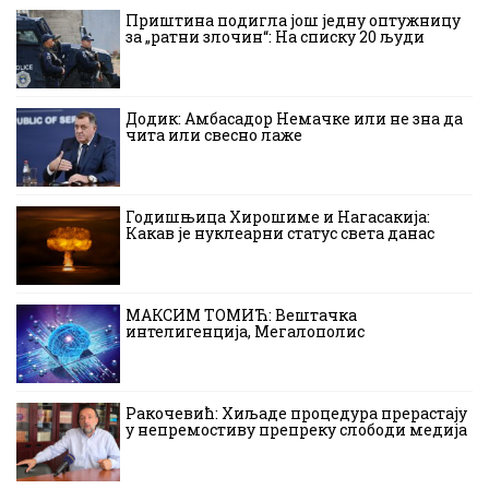
Приштина подигла још једну оптужницу
за „ратни злочин“: На списку 20 људи
Додик: Амбасадор Немачке или не зна да
чита или свесно лаже
Годишњица Хирошиме и Нагасакија:
Какав је нуклеарни статус света данас
МАКСИМ ТОМИЋ: Вештачка
интелигенција, Мегалополис
Ракочевић: Хиљаде процедура прерастају
у непремостиву препреку слободи медија