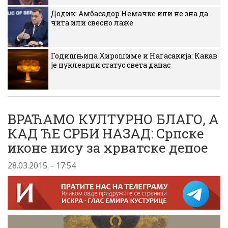
Додик: Амбасадор Немачке или не зна да
чита или свесно лаже
Годишњица Хирошиме и Нагасакија: Какав
је нуклеарни статус света данас
ВРАЋАМО КУЛТУРНО БЛАГО, А
КАД ЋЕ СРБИ НАЗАД: Српске
иконе нису за хрватске депое
28.03.2015. - 17:54