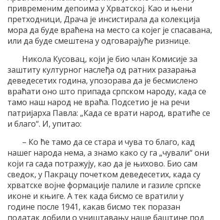
привременим депоима у Хрватској. Као и њени
претходници, Драча је инсистирала да колекција
мора да буде враћена на место са којег је спасавана,
или да буде смештена у одговарајуће ризнице.
Никола Кусовац, који је био члан Комисије за
заштиту културног наслеђа од ратних разарања
деведесетих година, упозорава да је бесмислено
враћати оно што припада српском народу, када се
тамо наш народ не враћа. Подсетио је на речи
патријарха Павла: „Када се врати народ, вратиће се
и благо“. И, упитао:
– Ко ће тамо да се стара и чува то благо, кад
нашег народа нема, а знамо како су га „чували“ они
који га сада потражују, као да је њихово. Био сам
сведок, у Пакрацу почетком деведесетих, када су
хрватске војне формације палиле и газиле српске
иконе и књиге. А тек када бисмо се вратили у
године после 1941, какав бисмо тек поразан
податак добили о уништавању наше баштине под