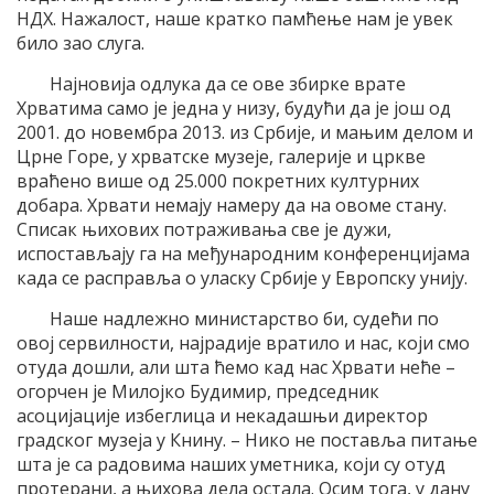
НДХ. Нажалост, наше кратко памћење нам је увек
било зао слуга.
Најновија одлука да се ове збирке врате
Хрватима само је једна у низу, будући да је још од
2001. до новембра 2013. из Србије, и мањим делом и
Црне Горе, у хрватске музеје, галерије и цркве
враћено више од 25.000 покретних културних
добара. Хрвати немају намеру да на овоме стану.
Списак њихових потраживања све је дужи,
испостављају га на међународним конференцијама
када се расправља о уласку Србије у Европску унију.
Наше надлежно министарство би, судећи по
овој сервилности, најрадије вратило и нас, који смо
отуда дошли, али шта ћемо кад нас Хрвати неће –
огорчен је Милојко Будимир, председник
асоцијације избеглица и некадашњи директор
градског музеја у Книну. – Нико не поставља питање
шта је са радовима наших уметника, који су отуд
протерани, а њихова дела остала. Осим тога, у дану