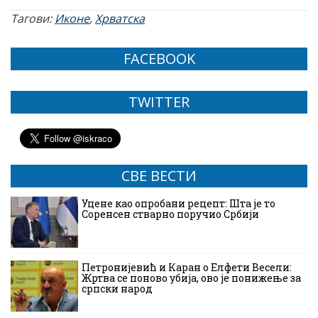
Тагови:
Иконе
,
Хрватска
FACEBOOK
TWITTER
СВЕ ВЕСТИ
Уцене као опробани рецепт: Шта је то
Соренсен стварно поручио Србији
Петронијевић и Каран о Елфети Весели:
Жртва се поново убија, ово је понижење за
српски народ