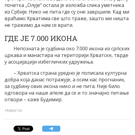
почетка „Олује“ остала је изложба слика уметника
из Србије. Нико не пита где су оне завршиле. Кад ми
враћамо Хрватима све што траже, зашто ми ништа
не тражимо да нам се врати.
ГДЕ ЈЕ 7.000 ИКОНА
Непозната је судбина око 7.000 икона из српских
цркава и манастира на територији Хрватске, тврде
у асоцијацији избегличких удружења.
– Хрватска страна уредно је пописала културна
добра која данас потражује, а осим нас прогнаних,
за судбину ових икона нико и не пита. Није било
одговора на наше апеле да се и то значајно питање
отвори – каже Будимир.
Новости