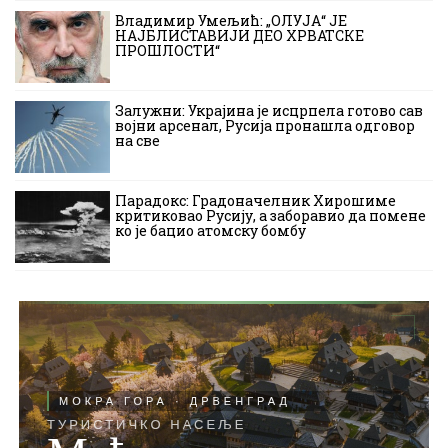
Владимир Умељић: „ОЛУЈА“ ЈЕ
НАЈБЛИСТАВИЈИ ДЕО ХРВАТСКЕ
ПРОШЛОСТИ“
Залужни: Украјина је исцрпела готово сав
војни арсенал, Русија пронашла одговор
на све
Парадокс: Градоначелник Хирошиме
критиковао Русију, а заборавио да помене
ко је бацио атомску бомбу