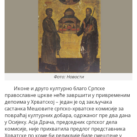
Фото: Новости
Иконе и друго културно благо Српске
православне цркве неће завршити у привременим
депоима у Хрватској – један је од закључака
састанка Мешовите српско-хрватске комисије за
повраћај културних добара, одржаног пре два дана
у Осијеку. Асја Драча, председник српског дела
комисије, није прихватила предлог представника
Хрватске по коме би реликвије биле смештене у