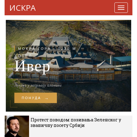
ИСКРА
Навига
Протест поводом позивања Зеленског у
званичну посету Србији