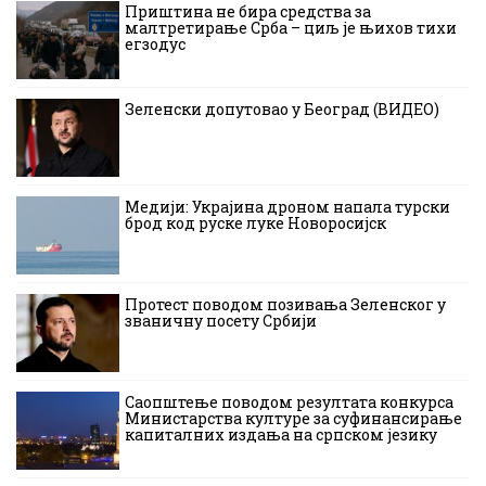
Приштина не бира средства за
малтретирање Срба – циљ је њихов тихи
егзодус
Зеленски допутовао у Београд (ВИДЕО)
Медији: Украјина дроном напала турски
брод код руске луке Новоросијск
Протест поводом позивања Зеленског у
званичну посету Србији
Саопштење поводом резултата конкурса
Министарства културе за суфинансирање
капиталних издања на српском језику