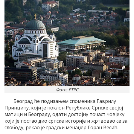
Фото: РТРС
Београд ће подизањем споменика Гаврилу
Принципу, који је поклон Републике Српске својој
матици и Београду, одати достојну почаст човјеку
који је постао дио српске историје и жртвовао се за
слободу, рекао је градски менаџер Горан Весић.