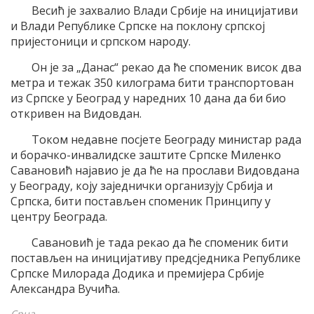
Весић је захвалио Влади Србије на иницијативи
и Влади Републике Српске на поклону српској
пријестоници и српском народу.
Он је за „Данас“ рекао да ће споменик висок два
метра и тежак 350 килограма бити транспортован
из Српске у Београд у наредних 10 дана да би био
откривен на Видовдан.
Током недавне посјете Београду министар рада
и борачко-инвалидске заштите Српске Миленко
Савановић најавио је да ће на прослави Видовдана
у Београду, коју заједнички организују Србија и
Српска, бити постављен споменик Принципу у
центру Београда.
Савановић је тада рекао да ће споменик бити
постављен на иницијативу предсједника Републике
Српске Милорада Додика и премијера Србије
Александра Вучића.
Срна