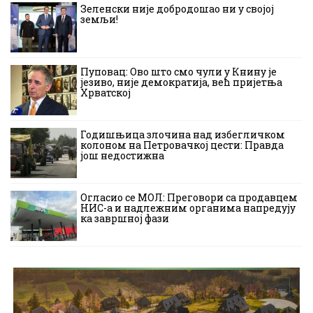
Зеленски није добродошао ни у својој
земљи!
Пуповац: Ово што смо чули у Книну је
језиво, није демократија, већ пријетња
Хрватској
Годишњица злочина над избегличком
колоном на Петровачкој цести: Правда
још недостижна
Огласио се МОЛ: Преговори са продавцем
НИС-а и надлежним органима напредују
ка завршној фази