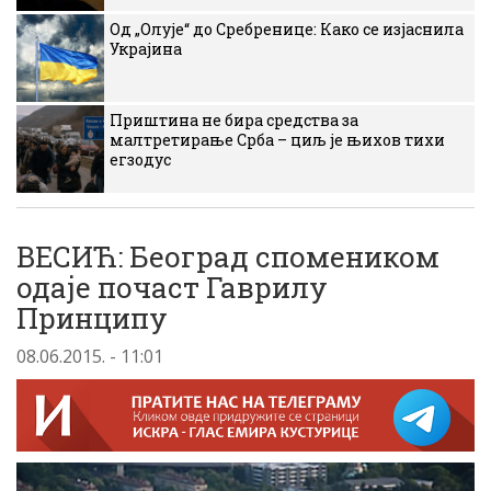
Од „Олује“ до Сребренице: Како се изјаснила
Украјина
Приштина не бира средства за
малтретирање Срба – циљ је њихов тихи
егзодус
ВЕСИЋ: Београд спомеником
одаје почаст Гаврилу
Принципу
08.06.2015. - 11:01