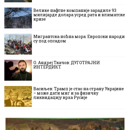
Велике нафтне компаније зарадиле 93
милијарде долара усред рата и климатске
кризе
Мигрантска ноћна мора: Европски народи
су под опсадом
О. Андреј Ткачов: ДУГОТРАЈНИ
ИНТЕРДИКТ
Васиљев: Трамп је стао на страну Украјине
– може дати миг и за физичку
ликвидацију врха Русије