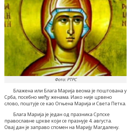
Фото: РТРС
Блажена или Блага Марија веома је поштована у
Срба, посебно међу женама. Иако није црвено
слово, поштује се као Огњена Марија и Света Петка.
Блага Марија је један од празника Српске
православне цркве који се празнује 4. августа.
Овај дан је заправо спомен на Марију Магдалену.