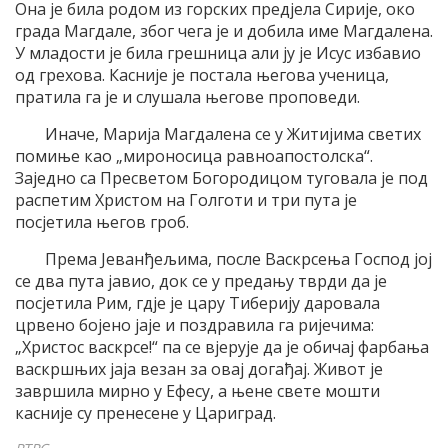
Она је била родом из горских предјела Сирије, око
града Магдале, због чега је и добила име Магдалена.
У младости је била грешница али ју је Исус избавио
од грехова. Касније је постала његова ученица,
пратила га је и слушала његове проповеди.
Иначе, Марија Магдалена се у Житијима светих
помиње као „мироносица равноапостолска“.
Заједно са Пресветом Богородицом туговала је под
распетим Христом на Голготи и три пута је
посјетила његов гроб.
Према Јеванђељима, после Васкрсења Господ јој
се два пута јавио, док се у предању тврди да је
посјетила Рим, гдје је цару Тиберију даровала
црвено бојено јаје и поздравила га ријечима:
„Христос васкрсе!“ па се вјерује да је обичај фарбања
васкршњих јаја везан за овај догађај. Живот је
завршила мирно у Ефесу, а њене свете мошти
касније су пренесене у Цариград.