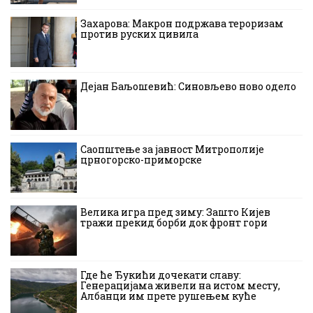
Захарова: Макрон подржава тероризам
против руских цивила
Дејан Баљошевић: Синовљево ново одело
Саопштење за јавност Митрополије
црногорско-приморске
Велика игра пред зиму: Зашто Кијев
тражи прекид борби док фронт гори
Где ће Ђукићи дочекати славу:
Генерацијама живели на истом месту,
Албанци им прете рушењем куће