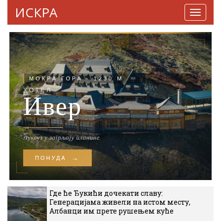
ИСКРА
Навига
Где ће Ђукићи дочекати славу:
Генерацијама живели на истом месту,
Албанци им прете рушењем куће