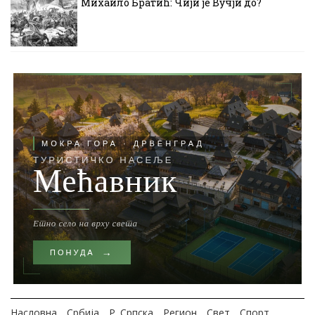
Михаило Братић: Чији је Вучји до?
Насловна
Србија
Р. Српска
Регион
Свет
Спорт