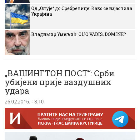
Од „Олује“ до Сребренице: Како се изјаснила
Украјина
Владимир Умељић: QUO VADIS, DOMINE?
„ВАШИНГТОН ПОСТ“: Срби
убијени прије ваздушних
удара
26.02.2016. - 8:10