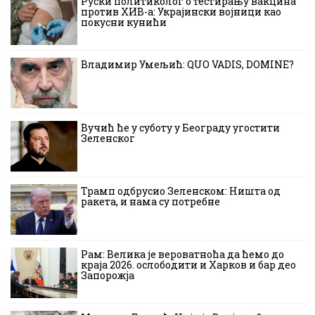
Руски политиколог о тестирању вакцина
против ХИВ-а: Украјински војници као
покусни кунићи
Владимир Умељић: QUO VADIS, DOMINE?
Вучић ће у суботу у Београду угостити
Зеленског
Трамп одбрусио Зеленском: Ништа од
ракета, и нама су потребне
Рам: Велика је вероватноћа да ћемо до
краја 2026. ослободити и Харков и бар део
Запорожја