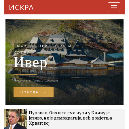
ИСКРА
Навига
Пуповац: Ово што смо чули у Книну је
језиво, није демократија, већ пријетња
Хрватској