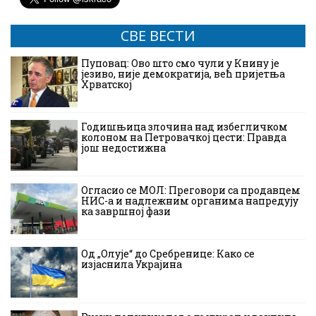
СВЕ ВЕСТИ
Пуповац: Ово што смо чули у Книну је
језиво, није демократија, већ пријетња
Хрватској
Годишњица злочина над избегличком
колоном на Петровачкој цести: Правда
још недостижна
Огласио се МОЛ: Преговори са продавцем
НИС-а и надлежним органима напредују
ка завршној фази
Од „Олује“ до Сребренице: Како се
изјаснила Украјина