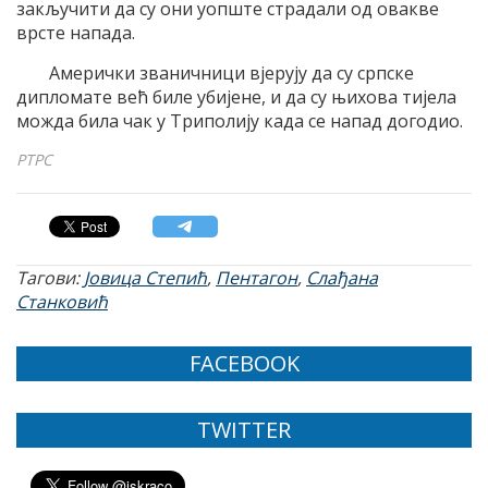
закључити да су они уопште страдали од овакве
врсте напада.
Амерички званичници вјерују да су српске
дипломате већ биле убијене, и да су њихова тијела
можда била чак у Триполију када се напад догодио.
РТРС
Тагови:
Јовица Степић
,
Пентагон
,
Слађана
Станковић
FACEBOOK
TWITTER