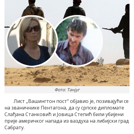
Фото: Танјуг
Лист „Вашингтон пост“ објавио је, позивајући се
на званичнике Пентагона, да су српске дипломате
Слађана Станковић и Јовица Степић били убијени
прије америчког напада из ваздуха на либијски град
Сабрату.