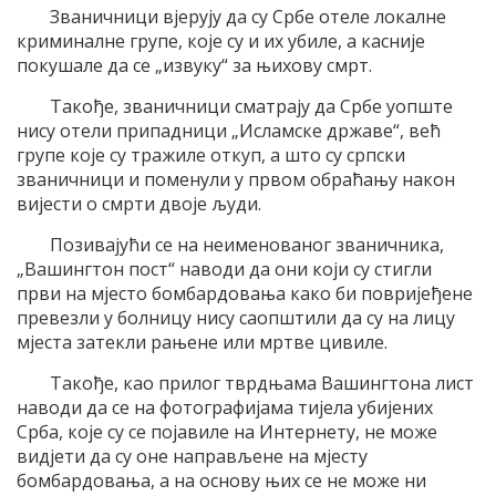
Званичници вјерују да су Србе отеле локалне
криминалне групе, које су и их убиле, а касније
покушале да се „извуку“ за њихову смрт.
Такође, званичници сматрају да Србе уопште
нису отели припадници „Исламске државе“, већ
групе које су тражиле откуп, а што су српски
званичници и поменули у првом обраћању након
вијести о смрти двоје људи.
Позивајући се на неименованог званичника,
„Вашингтон пост“ наводи да они који су стигли
први на мјесто бомбардовања како би повријеђене
превезли у болницу нису саопштили да су на лицу
мјеста затекли рањене или мртве цивиле.
Такође, као прилог тврдњама Вашингтона лист
наводи да се на фотографијама тијела убијених
Срба, које су се појавиле на Интернету, не може
видјети да су оне направљене на мјесту
бомбардовања, а на основу њих се не може ни