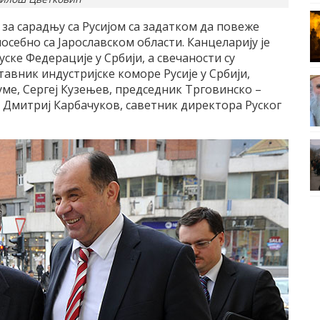
 за сарадњу са Русијом са задатком да повеже
осебно са Јарославском области. Канцеларију је
ке Федерације у Србији, а свечаности су
авник индустријске коморе Русије у Србији,
ме, Сергеј Кузењев, председник Трговинско –
и Дмитриј Карбачуков, саветник директора Руског