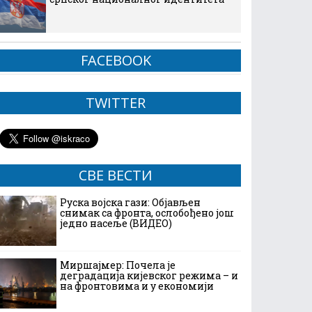
FACEBOOK
TWITTER
СВЕ ВЕСТИ
Руска војска гази: Објављен
снимак са фронта, ослобођено још
једно насеље (ВИДЕО)
Миршајмер: Почела је
деградација кијевског режима – и
на фронтовима и у економији