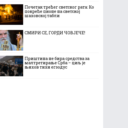
Почетак трећег светског рата: Ко
покреће пионе на светској
шаховској табли
СМИРИ СЕ, ГОРДИ ЧОВЈЕЧЕ!
Приштина не бира средства за
малтретирање Срба – циљ је
њихов тихи егзодус