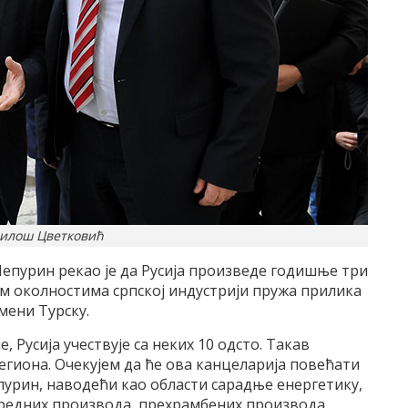
Милош Цветковић
Чепурин рекао је да Русија произведе годишње три
м околностима српској индустрији пружа прилика
мени Турску.
 Русија учествује са неких 10 одсто. Такав
региона. Очекујем да ће ова канцеларија повећати
епурин, наводећи као области сарадње енергетику,
редних производа, прехрамбених производа,