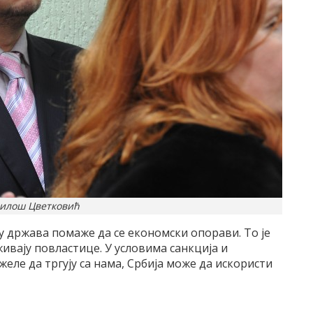
Милош Цветковић
му држава помаже да се економски опорави. То је
живају повластице. У условима санкција и
желе да тргују са нама, Србија може да искористи