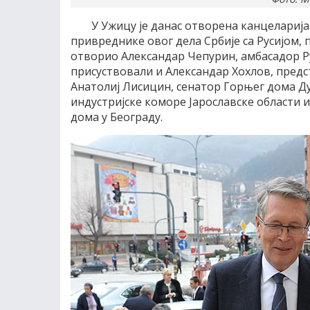
У Ужицу је данас отворена канцеларија
привреднике овог дела Србије са Русијом, п
отворио Александар Чепурин, амбасадор Рус
присуствовали и Александар Хохлов, предст
Анатолиј Лисицин, сенатор Горњег дома Ду
индустријске коморе Јарославске области 
дома у Београду.