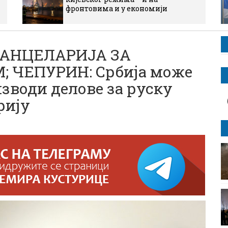
фронтовима и у економији
КАНЦЕЛАРИЈА ЗА
 ЧЕПУРИН: Србија може
зводи делове за руску
рију