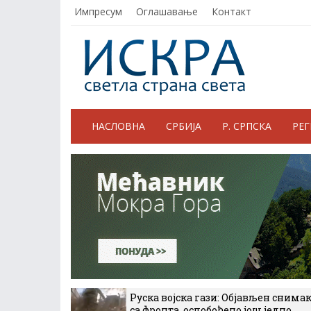
Импресум
Оглашавање
Контакт
НАСЛОВНА
СРБИЈА
Р. СРПСКА
РЕ
Руска војска гази: Објављен снима
са фронта, ослобођено још једно