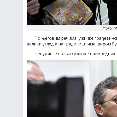
Фото: 
По његовим речима, ужичке грађевинске
велики углед а на градилиштима широм Рус
Чепурин је позвао ужичке привреднике