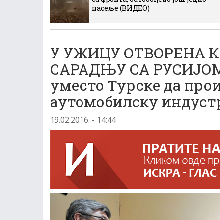
насеље (ВИДЕО)
У УЖИЦУ ОТВОРЕНА 
САРАДЊУ СА РУСИЈОМ;
уместо Турске да прои
аутомобилску индуст
19.02.2016. - 14:44