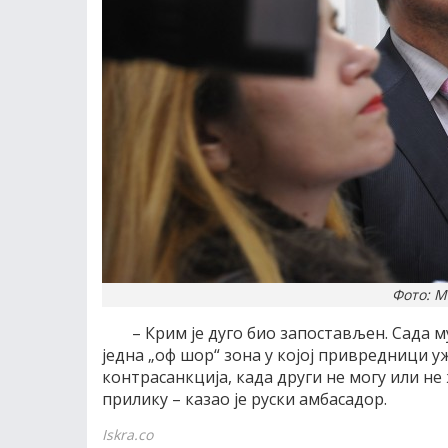
Фото: 
– Крим је дуго био запостављен. Сада 
једна „оф шор“ зона у којој привредници у
контрасанкција, када други не могу или не 
прилику – казао је руски амбасадор.
Iskra.co