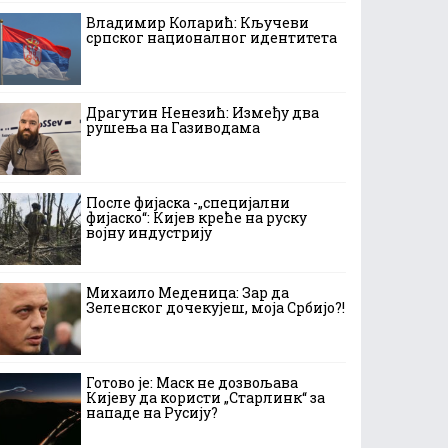
Владимир Коларић: Кључеви
српског националног идентитета
Драгутин Ненезић: Између два
рушења на Газиводама
После фијаска -„специјални
фијаско“: Кијев креће на руску
војну индустрију
Михаило Меденица: Зар да
Зеленског дочекујеш, моја Србијо?!
Готово је: Маск не дозвољава
Кијеву да користи „Старлинк“ за
нападе на Русију?