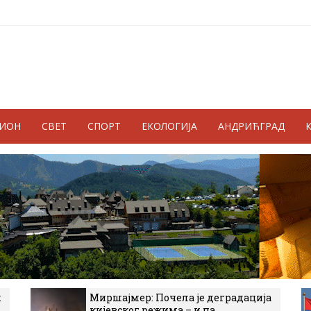
ГИОН
СВЕТ
СПОРТ
ЕКОЛОГИЈА
АНДРИЋГРАД
к
Миршајмер: Почела је деградација
кијевског режима – и на