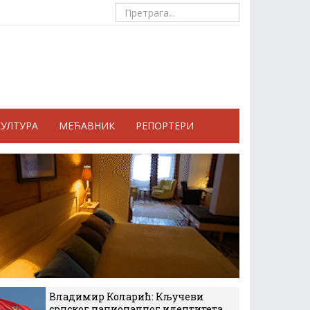
КУЛТУРА
МЕЋАВНИК
РЕПОРТЕРИ
Владимир Коларић: Кључеви
српског националног идентитета