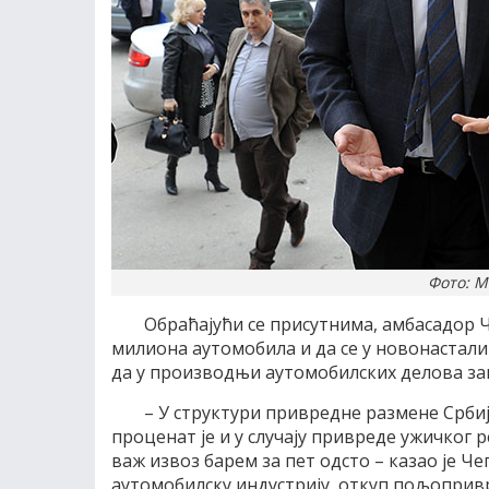
Фото: 
Обраћајући се присутнима, амбасадор 
милиона аутомобила и да се у новонастали
да у производњи аутомобилских делова за
– У структури привредне размене Србије,
проценат је и у случају привреде ужичког 
важ извоз барем за пет одсто – казао је Ч
аутомобилску индустрију, откуп пољоприв