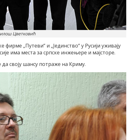
Милош Цветковић
 фирме „Путеви“ и „Јединство“ у Русији уживају
ије има места за српске инжењере и мајсторе.
 да своју шансу потраже на Криму.