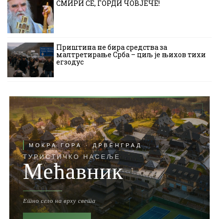
СМИРИ СЕ, ГОРДИ ЧОВЈЕЧЕ!
Приштина не бира средства за
малтретирање Срба – циљ је њихов тихи
егзодус