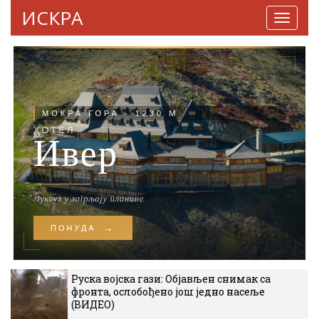
ИСКРА
Навига
Руска војска гази: Објављен снимак са
фронта, ослобођено још једно насеље
(ВИДЕО)