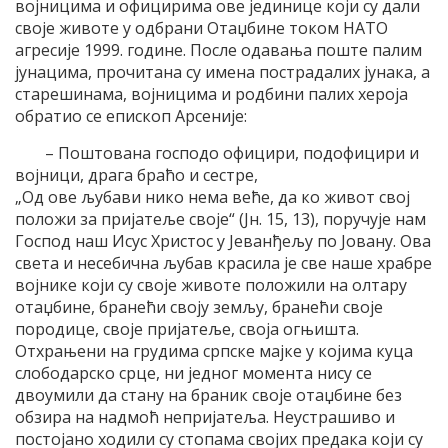
војницима и официрима ове јединице који су дали
своје животе у одбрани Отаџбине током НАТО
агресије 1999. године. После одавања поште палим
јунацима, прочитана су имена пострадалих јунака, а
старешинама, војницима и родбини палих хероја
обратио се епископ Арсеније:
– Поштована господо официри, подофицири и
војници, драга браћо и сестре,
„Од ове љубави нико нема веће, да ко живот свој
положи за пријатеље своје“ (Јн. 15, 13), поручује нам
Господ наш Исус Христос у Јеванђељу по Јовану. Ова
света и несебична љубав красила је све наше храбре
војнике који су своје животе положили на олтару
отаџбине, бранећи своју земљу, бранећи своје
породице, своје пријатеље, своја огњишта.
Отхрањени на грудима српске мајке у којима куца
слободарско срце, ни једног момента нису се
двоумили да стану на браник своје отаџбине без
обзира на надмоћ непријатеља. Неустрашиво и
постојано ходили су стопама својих предака који су