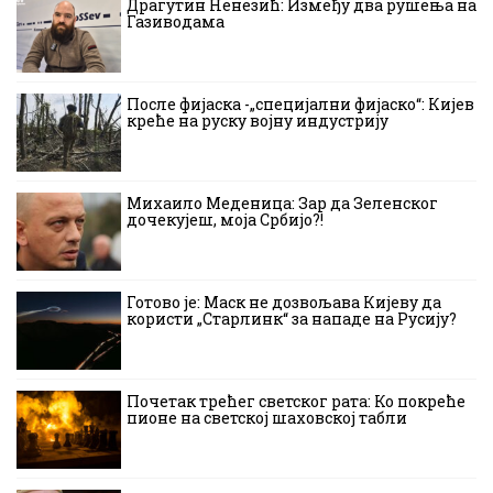
Драгутин Ненезић: Између два рушења на
Газиводама
После фијаска -„специјални фијаско“: Кијев
креће на руску војну индустрију
Михаило Меденица: Зар да Зеленског
дочекујеш, моја Србијо?!
Готово је: Маск не дозвољава Кијеву да
користи „Старлинк“ за нападе на Русију?
Почетак трећег светског рата: Ко покреће
пионе на светској шаховској табли