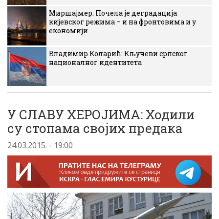
Миршајмер: Почела је деградација
кијевског режима – и на фронтовима и у
економији
Владимир Коларић: Кључеви српског
националног идентитета
У СЛАВУ ХЕРОЈИМА: Ходили
су стопама својих предака
24.03.2015. - 19:00