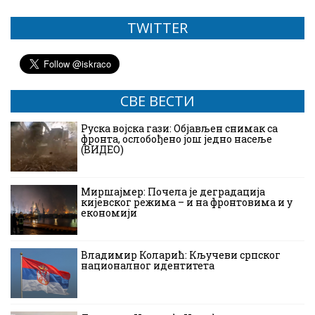
TWITTER
СВЕ ВЕСТИ
Руска војска гази: Објављен снимак са
фронта, ослобођено још једно насеље
(ВИДЕО)
Миршајмер: Почела је деградација
кијевског режима – и на фронтовима и у
економији
Владимир Коларић: Кључеви српског
националног идентитета