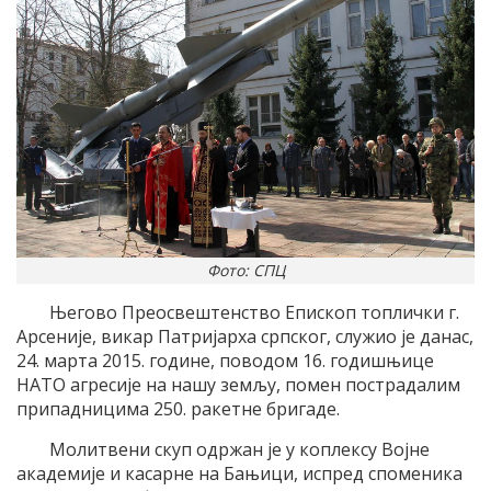
Фото: СПЦ
Његово Преосвештенство Епископ топлички г.
Арсеније, викар Патријарха српског, служио је данас,
24. марта 2015. године, поводом 16. годишњице
НАТО агресије на нашу земљу, помен пострадалим
припадницима 250. ракетне бригаде.
Молитвени скуп одржан је у коплексу Војне
академије и касарне на Бањици, испред споменика