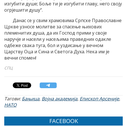
изгубити душе; Боље ти је изгубити главу, него своју
огрјешити душу“.
Данас се у свим храмовима Српске Православне
Цркве узносе молитве за спасење њихових
племенитих душа, да их Господ прими у своје
наручје и насели у насељима праведних одакле
одбеже свака туга, бол и уздисање у вечном
Царству Оца и Сина и Светога Духа. Нека им је
вечни спомен!
СПЦ
Тагови:
Бањица
,
Војна академија
,
Епископ Арсеније
,
НАТО
FACEBOOK