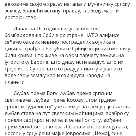
вековима својом крвљу натапали мученичку српску
земљу, бранећи истину, правду, слободу, част и
достојанство.
Данас на 16. годишњицу од почетка
бомбардовања Србије од стране НАТО алијансе
сећамо се свих невино пострадалих војника и
цивила, грађана Републике Србије који никоме нису
били криви што живе на овом парчету земље, на
југоистоку Европе, што дишу исти ваздух, што их
греје исто Сунце, што се радују животу и једнако
воле своју земљу као и сви други народи на
планети.
Љубав према Богу, љубав према српским
светињама, љубав према Косову, „том грдном
српском судилишту“ узета им је за грех јер је њихова
љубав стала на пут светским моћницима. Храбро су
понели свој крст и попели се на Голготу, вођени
примером Светог кнеза Лазара и косовских јунака,
носећи у срцу речи мајке Јевросиме: „Немој, сине,