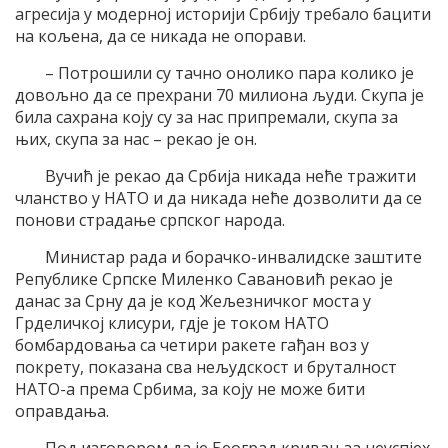
агресија у модерној историји Србију требало бацити
на кољена, да се никада не опорави.
– Потрошили су тачно онолико пара колико је
довољно да се прехрани 70 милиона људи. Скупа је
била сахрана коју су за нас припремали, скупа за
њих, скупа за нас – рекао је он.
Вучић је рекао да Србија никада неће тражити
чланство у НАТО и да никада неће дозволити да се
понови страдање српског народа.
Министар рада и борачко-инвалидске заштите
Републике Српске Миленко Савановић рекао је
данас за Срну да је код Жељезничког моста у
Грделичкој клисури, гдје је током НАТО
бомбардовања са четири ракете гађан воз у
покрету, показана сва нељудскост и бруталност
НАТО-а према Србима, за коју не може бити
оправдања.