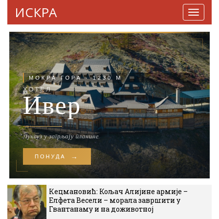
ИСКРА
Навига
Кецмановић: Кољач Алијине армије –
Елфета Весели – морала завршити у
Гвантанаму и на доживотној