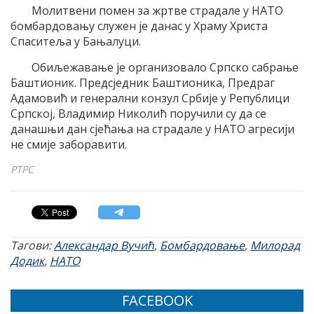
Молитвени помен за жртве страдале у НАТО
бомбардовању служен је данас у Храму Христа
Спаситеља у Бањалуци.
Обиљежавање је организовало Српско сабрање
Баштионик. Предсједник Баштионика, Предраг
Адамовић и генерални конзул Србије у Републици
Српској, Владимир Николић поручили су да се
данашњи дан сјећања на страдале у НАТО агресији
не смије заборавити.
РТРС
Тагови:
Александар Вучић
,
Бомбардовање
,
Милорад
Додик
,
НАТО
FACEBOOK