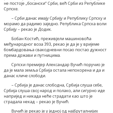
не постоје „босански“ Срби, већ Срби из Републике
Српске.
– Срби данас имају Србију и Републику Српску и
морамо да радимо заједно. Република Српска воли
Србију – рекао је Додик.
Бобан Костић, преживјели машиновоћа
међународног воза 393, рекао је да је у вријеме
бомбардовања свакодневни посао постао дужност
према држави и путницима.
Српски премијер Александар Вучић поручио је
да је мала земља Србија остала непокорена и да и
данас кличе слободи.
– Србија је данас слободна, Србија слуша себе,
Србија слуша свој народ и полако, али сигурно иде
напријед и никада неће страдати као што је
страдала некад – рекао је Вучић.
Вучић је рекао је у једној од најбруталнијих