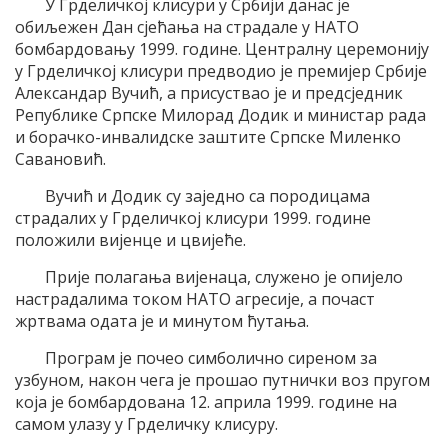
У Грделичкој клисури у Србији данас је
обиљежен Дан сјећања на страдале у НАТО
бомбардовању 1999. године. Централну церемонију
у Грделичкој клисури предводио је премијер Србије
Александар Вучић, а присуствао је и предсједник
Републике Српске Милорад Додик и министар рада
и борачко-инвалидске заштите Српске Миленко
Савановић.
Вучић и Додик су заједно са породицама
страдалих у Грделичкој клисури 1999. године
положили вијенце и цвијеће.
Прије полагања вијенаца, служено је опијело
настрадалима током НАТО агресије, а почаст
жртвама одата је и минутом ћутања.
Програм је почео симболично сиреном за
узбуном, након чега је прошао путнички воз пругом
која је бомбардована 12. априла 1999. године на
самом улазу у Грделичку клисуру.