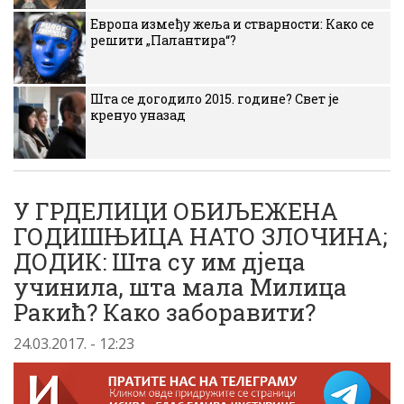
Европа између жеља и стварности: Како се
решити „Палантира“?
Шта се догодило 2015. године? Свет је
кренуо уназад
У ГРДЕЛИЦИ ОБИЉЕЖЕНА
ГОДИШЊИЦА НАТО ЗЛОЧИНА;
ДОДИК: Шта су им дјеца
учинила, шта мала Милица
Ракић? Како заборавити?
24.03.2017. - 12:23