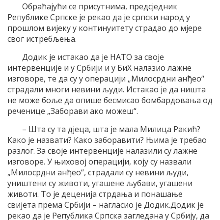
Обраћајући се присутнима, предсједник
Републике Српске је рекао да је српски народ у
прошлом вијеку у континуитету страдао до мјере
свог истребљења.
Додик је истакао да је НАТО за своје
интервенције и у Србији и у БиХ налазио лажне
изговоре, те да су у операцији „Милосрдни анђео“
страдали многи невини људи. Истакао је да ништа
не може боље да опише бесмисао бомбардовања од
реченице „Заборави ако можеш“.
– Шта су та дјеца, шта је мала Милица Ракић?
Како је назвати? Како заборавити? Њима је требао
разлог. За своје интервенције налазили су лажне
изговоре. У њиховој операцији, коју су назвали
„Милосрдни анђео“, страдали су невини људи,
уништени су животи, угашене љубави, угашени
животи. То је деценија стрдања и понашање
свијета према Србији – нагласио је Додик.Додик је
рекао да је Република Српска загледана у Србију, да