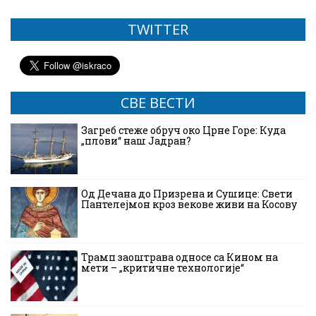
TWITTER
СВЕ ВЕСТИ
Загреб стеже обруч око Црне Горе: Куда
„плови“ наш Јадран?
Од Дечана до Призрена и Сушице: Свети
Пантелејмон кроз векове живи на Косову
Трамп заоштрава односе са Кином на
мети – „критичне технологије“