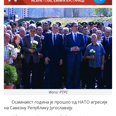
Фото: РТРС
Осамнаест година је прошло од НАТО агресије
на Савезну Републику Југославију.