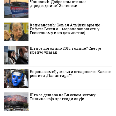
Чанковић: Добро нам отишао
„председниче“ Зеленски
Кецмановић: Кољач Алијине армије –
Елфета Весели – морала завршити у
Гвантанаму и на доживотној
Шта се догодило 2015. године? Свет је
кренуо уназад
Европа између жеља и стварности: Како се
решити „Палантира“?
Шта се дешава на Блиском истоку:
Тишина која претходи олуји