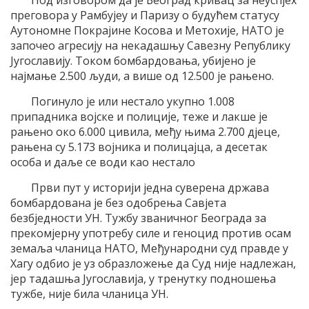
Под изговором да је Београд кривац за неуспјех
преговора у Рамбујеу и Паризу о будућем статусу
Аутономне Покрајине Косова и Метохије, НАТО је
започео агресију на некадашњу Савезну Републику
Југославију. Током бомбардовања, убијено је
најмање 2.500 људи, а више од 12.500 је рањено.
Погинуло је или нестало укупно 1.008
припадника војске и полиције, теже и лакше је
рањено око 6.000 цивила, међу њима 2.700 дјеце,
рањена су 5.173 војника и полицајца, а десетак
особа и даље се води као нестало
Први пут у историји једна суверена држава
бомбардована је без одобрења Савјета
безбједности УН. Тужбу званичног Београда за
прекомјерну употребу силе и геноцид против осам
земаља чланица НАТО, Међународни суд правде у
Хагу одбио је уз образложење да Суд није надлежан,
јер тадашња Југославија, у тренутку подношења
тужбе, није била чланица УН.