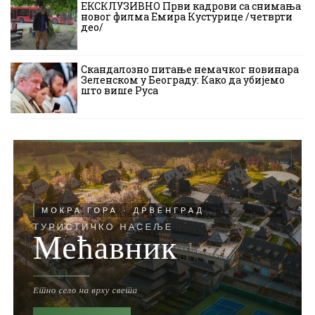
ЕКСКЛУЗИВНО Први кадрови са снимања
новог филма Емира Кустурице /четврти
део/
Скандалозно питање немачког новинара
Зеленском у Београду: Како да убијемо
што више Руса