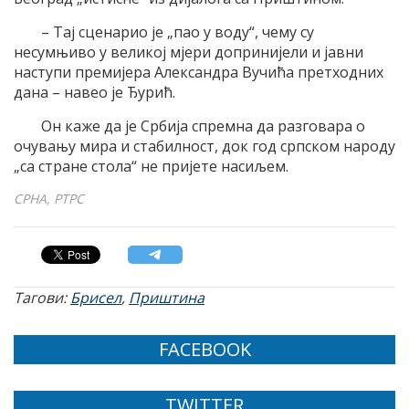
– Тај сценарио је „пао у воду“, чему су
несумњиво у великој мјери допринијели и јавни
наступи премијера Александра Вучића претходних
дана – навео је Ђурић.
Он каже да је Србија спремна да разговара о
очувању мира и стабилност, док год српском народу
„са стране стола“ не пријете насиљем.
СРНА, РТРС
Тагови:
Брисел
,
Приштина
FACEBOOK
TWITTER