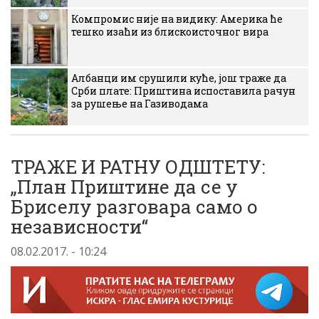
Компромис није на видику: Америка ће
тешко изаћи из блискоисточног вира
Албанци им срушили куће, још траже да
Срби плате: Приштина испоставила рачун
за рушење на Газиводама
ТРАЖЕ И РАТНУ ОДШТЕТУ:
„План Приштине да се у
Бриселу разговара само о
независности“
08.02.2017. - 10:24