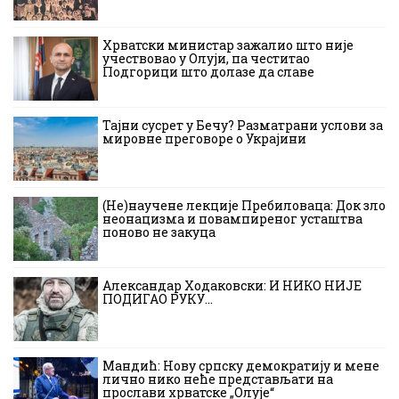
Хрватски министар зажалио што није
учествовао у Олуји, па честитао
Подгорици што долазе да славе
Тајни сусрет у Бечу? Разматрани услови за
мировне преговоре о Украјини
(Не)научене лекције Пребиловаца: Док зло
неонацизма и повампиреног усташтва
поново не закуца
Александар Ходаковски: И НИКО НИЈЕ
ПОДИГАО РУКУ…
Мандић: Нову српску демократију и мене
лично нико неће представљати на
прослави хрватске „Олује“