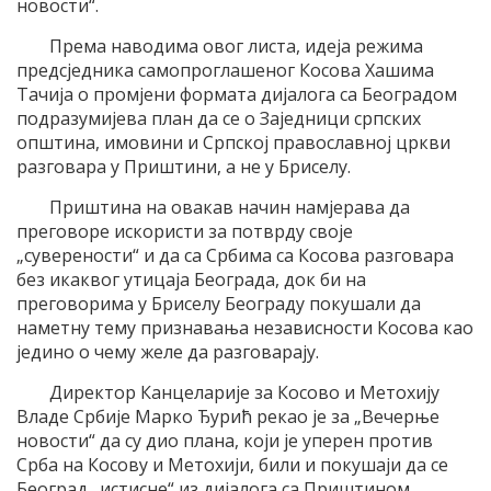
новости“.
Према наводима овог листа, идеја режима
предсједника самопроглашеног Косова Хашима
Тачија о промјени формата дијалога са Београдом
подразумијева план да се о Заједници српских
општина, имовини и Српској православној цркви
разговара у Приштини, а не у Бриселу.
Приштина на овакав начин намјерава да
преговоре искористи за потврду своје
„суверености“ и да са Србима са Косова разговара
без икаквог утицаја Београда, док би на
преговорима у Бриселу Београду покушали да
наметну тему признавања независности Косова као
једино о чему желе да разговарају.
Директор Канцеларије за Косово и Метохију
Владе Србије Марко Ђурић рекао је за „Вечерње
новости“ да су дио плана, који је уперен против
Срба на Косову и Метохији, били и покушаји да се
Београд „истисне“ из дијалога са Приштином.