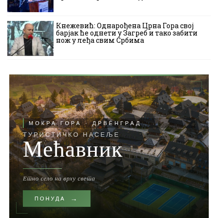
Кнежевић: Однарођена Црна Гора свој
барјак ће однети у Загреб и тако забити
нож у леђа свим Србима