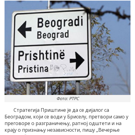
Фото: РТРС
Стратегија Приштине је да се дијалог са
Београдом, који се води у Бриселу, претвори само у
преговоре о разграничењу, ратној одштети и на
крају о признању независности, пишу „Вечерње