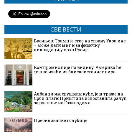
СВЕ ВЕСТИ
Васиљев: Трамп је стао на страну Украјине
– може дати миг и за физичку
ликвидацију врха Русије
Компромис није на видику: Америка ће
тешко изаћи из блискоисточног вира
Албанци им срушили куће, још траже да
Срби плате: Приштина испоставила рачун
за рушење на Газиводама
Пребиловачке голубице