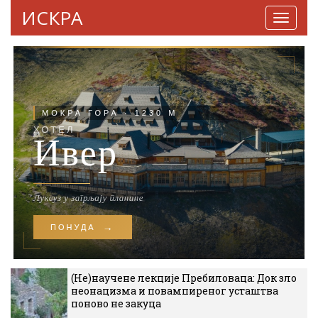
ИСКРА
Навига
(Не)научене лекције Пребиловаца: Док зло
неонацизма и повампиреног усташтва
поново не закуца