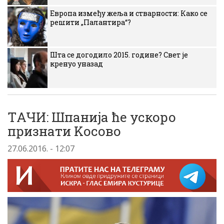
Европа између жеља и стварности: Како се
решити „Палантира“?
Шта се догодило 2015. године? Свет је
кренуо уназад
TАЧИ: Шпаниjа ће ускоро
признати Kосово
27.06.2016. - 12:07