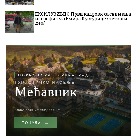
ЕКСКЛУЗИВНО Први кадрови са снимања
новог филма Емира Кустурице /четврти
део/