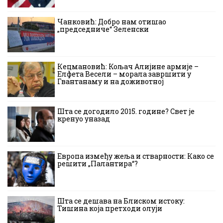
Чанковић: Добро нам отишао
„председниче“ Зеленски
Кецмановић: Кољач Алијине армије –
Елфета Весели – морала завршити у
Гвантанаму и на доживотној
Шта се догодило 2015. године? Свет је
кренуо уназад
Европа између жеља и стварности: Како се
решити „Палантира“?
Шта се дешава на Блиском истоку:
Тишина која претходи олуји