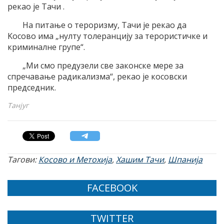
рекао jе Tачи .
На питање о тероризму, Tачи jе рекао да
Kосово има „нулту толеранциjу за терористичке и
криминалне групе“.
„Mи смо предузели све законске мере за
спречавање радикализма“, рекао jе косовски
председник.
Танјуг
Тагови:
Косово и Метохија
,
Хашим Тачи
,
Шпанија
FACEBOOK
TWITTER