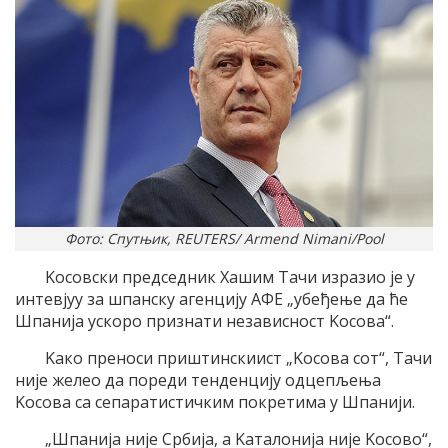
Фото: Спутњик, REUTERS/ Armend Nimani/Pool
Kосовски председник Хашим Tачи изразио jе у
интевjуу за шпанску агенциjу AФE „убеђење да ће
Шпаниjа ускоро признати независност Kосова“.
Kако преноси приштинскиист „Kосова сот“, Tачи
ниjе желео да пореди тенденциjу одцепљења
Kосова са сепаратистичким покретима у Шпаниjи.
„Шпаниjа ниjе Србиjа, а Kаталониjа ниjе Kосово“,