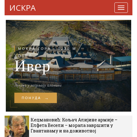
ИСКРА
Навига
Кецмановић: Кољач Алијине армије –
Елфета Весели – морала завршити у
Гвантанаму и на доживотној