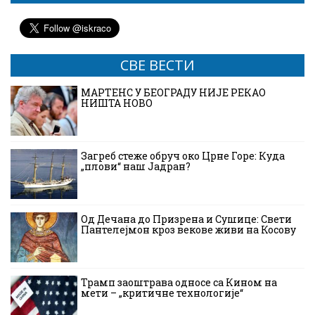
СВЕ ВЕСТИ
МАРТЕНС У БЕОГРАДУ НИЈЕ РЕКАО
НИШТА НОВО
Загреб стеже обруч око Црне Горе: Куда
„плови“ наш Јадран?
Од Дечана до Призрена и Сушице: Свети
Пантелејмон кроз векове живи на Косову
Трамп заоштрава односе са Кином на
мети – „критичне технологије“