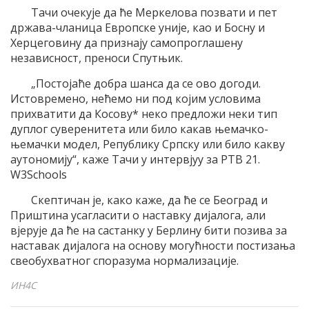
Тачи очекује да ће Меркелова позвати и пет
држава-чланица Европске уније, као и Босну и
Херцеговину да признају самопроглашену
независност, преноси Спутњик.
„Постојаће добра шанса да се ово догоди.
Истовремено, нећемо ни под којим условима
прихватити да Косову* неко предложи неки тип
дуплог суверенитета или било какав њемачко-
њемачки модел, Републику Српску или било какву
аутономију“, каже Тачи у интервјуу за РТВ 21.
W3Schools
Скептичан је, како каже, да ће се Београд и
Приштина усагласити о наставку дијалога, али
вјерује да ће на састанку у Берлину бити позива за
наставак дијалога на основу могућности постизања
свеобухватног споразума нормализације.
ИН4С