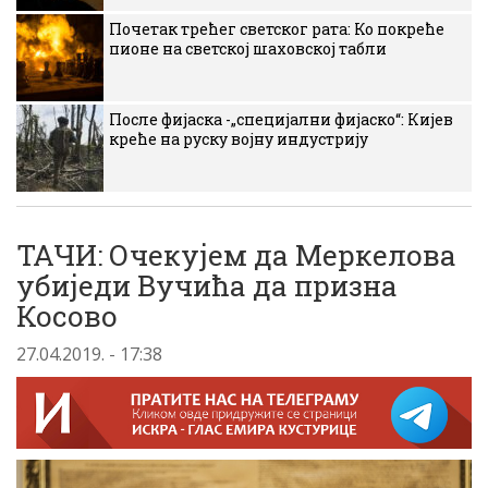
Почетак трећег светског рата: Ко покреће
пионе на светској шаховској табли
После фијаска -„специјални фијаско“: Кијев
креће на руску војну индустрију
ТАЧИ: Очекујем да Меркелова
убиједи Вучића да призна
Косово
27.04.2019. - 17:38