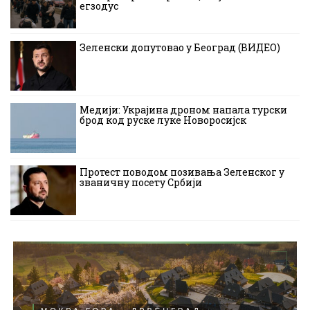
егзодус
Зеленски допутовао у Београд (ВИДЕО)
Медији: Украјина дроном напала турски
брод код руске луке Новоросијск
Протест поводом позивања Зеленског у
званичну посету Србији