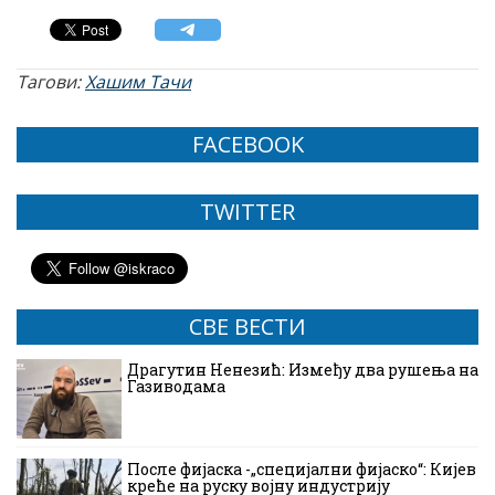
Тагови:
Хашим Тачи
FACEBOOK
TWITTER
СВЕ ВЕСТИ
Драгутин Ненезић: Између два рушења на
Газиводама
После фијаска -„специјални фијаско“: Кијев
креће на руску војну индустрију