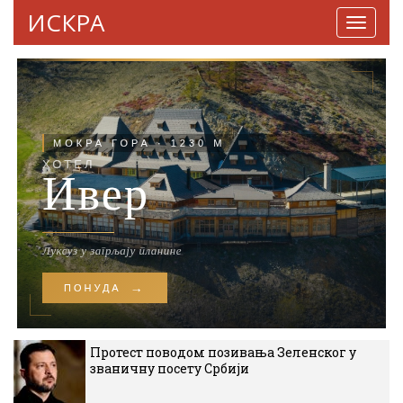
ИСКРА
Навига
Протест поводом позивања Зеленског у
званичну посету Србији