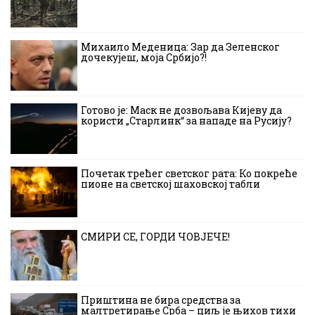
Михаило Меденица: Зар да Зеленског
дочекујеш, моја Србијо?!
Готово је: Маск не дозвољава Кијеву да
користи „Старлинк“ за нападе на Русију?
Почетак трећег светског рата: Ко покреће
пионе на светској шаховској табли
СМИРИ СЕ, ГОРДИ ЧОВЈЕЧЕ!
Приштина не бира средства за
малтретирање Срба – циљ је њихов тихи