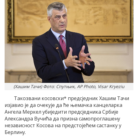
(Хашим Тачи) Фото: Спутњик, AP Photo, Visar Kryeziu
Такозвани косовски* предсједник Хашим Тачи
изјавио је да очекује да ће њемачка канцеларка
Ангела Меркел убиједити предсједника Србије
Александра Вучића да призна самопроглашену
независност Косова на предстојећем састанку у
Берлину.