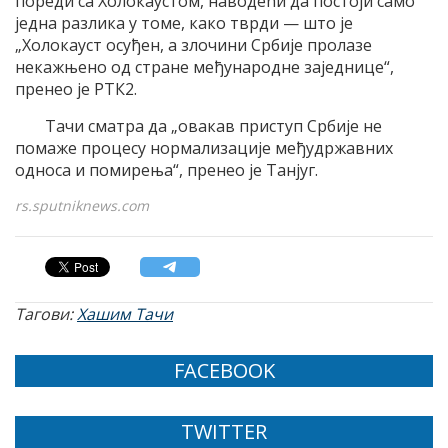
пореди са Холокаустом, наводећи да постоји само
једна разлика у томе, како тврди — што је
„Холокауст осуђен, а злочини Србије пролазе
некажњено од стране међународне заједнице“,
пренео је РТК2.
Тачи сматра да „овакав приступ Србије не
помаже процесу нормализације међудржавних
односа и помирења“, пренео је Танјуг.
rs.sputniknews.com
Тагови:
Хашим Тачи
FACEBOOK
TWITTER