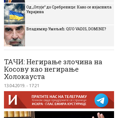
Од „Олује“ до Сребренице: Како се изјаснила
Украјина
Владимир Умељић: QUO VADIS, DOMINE?
ТАЧИ: Негирање злочина на
Косову као негирање
Холокауста
13.04.2019. - 17:21