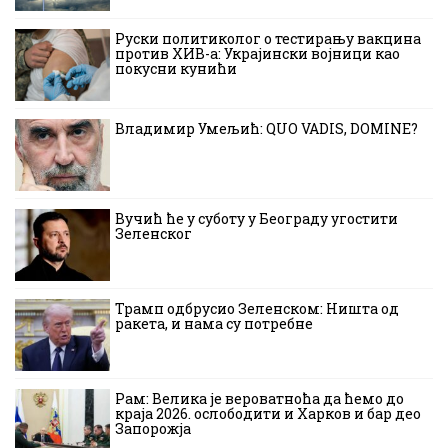
Руски политиколог о тестирању вакцина
против ХИВ-а: Украјински војници као
покусни кунићи
Владимир Умељић: QUO VADIS, DOMINE?
Вучић ће у суботу у Београду угостити
Зеленског
Трамп одбрусио Зеленском: Ништа од
ракета, и нама су потребне
Рам: Велика је вероватноћа да ћемо до
краја 2026. ослободити и Харков и бар део
Запорожја