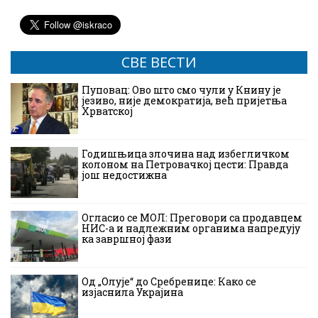
СВЕ ВЕСТИ
Пуповац: Ово што смо чули у Книну је
језиво, није демократија, већ пријетња
Хрватској
Годишњица злочина над избегличком
колоном на Петровачкој цести: Правда
још недостижна
Огласио се МОЛ: Преговори са продавцем
НИС-а и надлежним органима напредују
ка завршној фази
Од „Олује“ до Сребренице: Како се
изјаснила Украјина