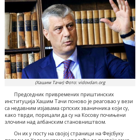
(Хашим Тачи) Фото: vidovdan.org
Председник привремених приштинских
институција Хашим Тачи поново је реаговао у вези
са недавним изјавама српских званичника који су,
како тврди, порицали да су на Косову почињени
злочини над албанским становништвом.
Он их у посту на својој страници на Фејсбуку