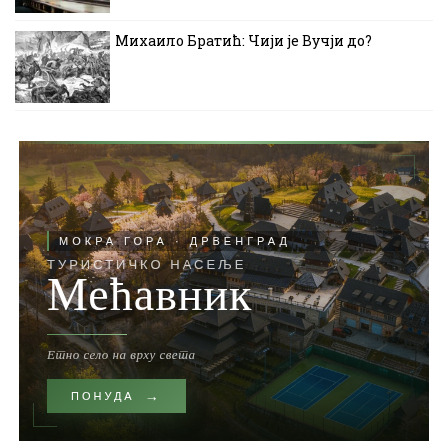
Михаило Братић: Чији је Вучји до?