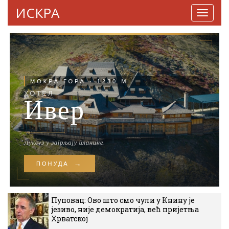
ИСКРА
Навига
Пуповац: Ово што смо чули у Книну је
језиво, није демократија, већ пријетња
Хрватској