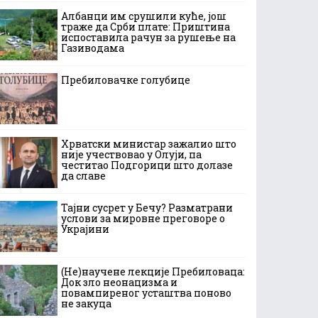
Албанци им срушили куће, још
траже да Срби плате: Приштина
испоставила рачун за рушење на
Газиводама
Пребиловачке голубице
Хрватски министар зажалио што
није учествовао у Олуји, па
честитао Подгорици што долазе
да славе
Тајни сусрет у Бечу? Разматрани
услови за мировне преговоре о
Украјини
(Не)научене лекције Пребиловаца:
Док зло неонацизма и
повампиреног усташтва поново
не закуца