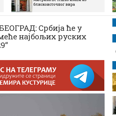
блискоисточног вира
ЕОГРАД: Србија ће у
меће најбољих руских
9“