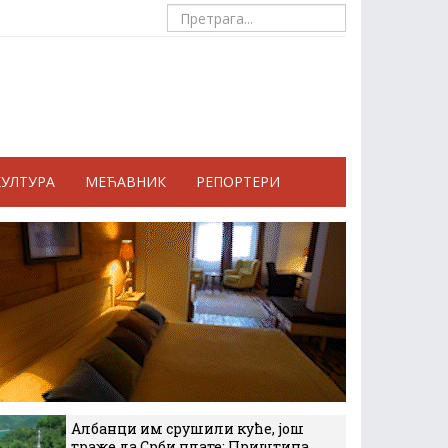
КУЛТУРА
МЕЋАВНИК
РЕПОРТЕРИ
Албанци им срушили куће, још
траже да Срби плате: Приштина