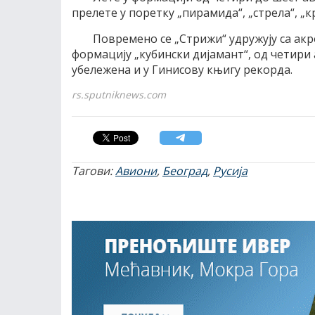
прелете у поретку „пирамида“, „стрела“, „кри
Повремено се „Стрижи“ удружују са акр
формацију „кубински дијамант“, од четири 
убележена и у Гинисову књигу рекорда.
rs.sputniknews.com
Тагови:
Авиони
,
Београд
,
Русија