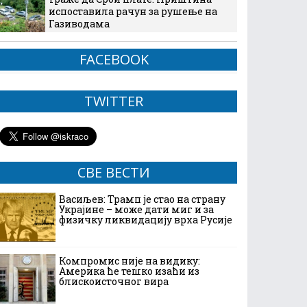
испоставила рачун за рушење на
Газиводама
FACEBOOK
TWITTER
СВЕ ВЕСТИ
Васиљев: Трамп је стао на страну
Украјине – може дати миг и за
физичку ликвидацију врха Русије
Компромис није на видику:
Америка ће тешко изаћи из
блискоисточног вира