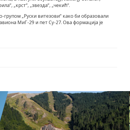
ла“, „крст“, „звезда“, „чекић“.
о-групом „Руски витезови“ како би образовали
авиона МиГ-29 и пет Су-27. Ова формација је