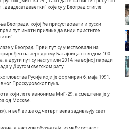
 руских „мигова 29“, тако да се на писти тренутно
 „двадесетдеветки“ које су у Београд стигле
а Београда, којој ће присуствовати и руски
е први пут имати прилике да види пристигле
рижи“.
олазе у Београд. Први пут су учествовали на
е приређен на аеродрому Батајница поводом 100.
 а други пут су наступили 2014. на војној паради
да у Другом светском рату.
опловства Русије који је формиран 6. маја 1991.
овног Проскуровског пука.
ота који лете авионима МиГ-29, а смештена је у
ра од Москве.
ж), и већ више од четврт века задивљују свет
она, а наступи обухватају, између осталог,