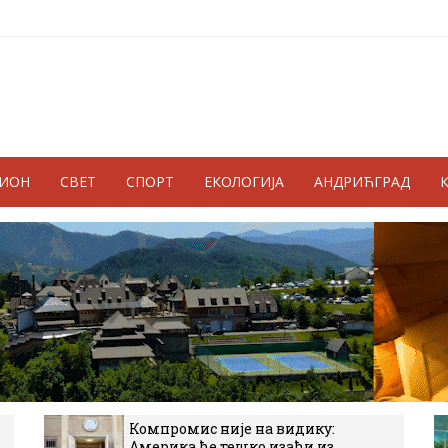
ГИОН
СВЕТ
СПОРТ
ЕКОЛОГИЈА
АНДРИЋГРАД
Компромис није на видику:
Америка ће тешко изаћи из