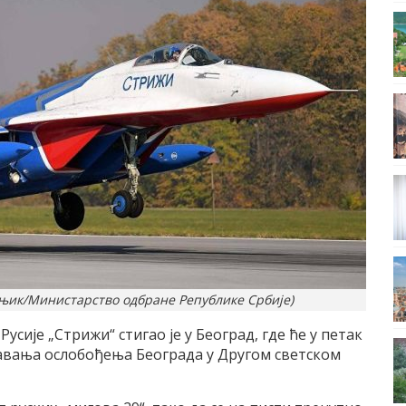
тњик/Министарство одбране Републике Србије)
сије „Стрижи“ стигао је у Београд, где ће у петак
авања ослобођења Београда у Другом светском