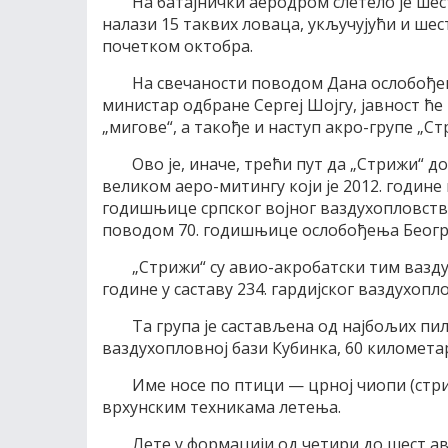
На батајнички аеродром слетело је шест
налази 15 таквих ловаца, укључујући и шест
почетком октобра.
На свечаности поводом Дана ослобођењ
министар одбране Сергеј Шојгу, јавност ћ
„мигове“, а такође и наступ акро-групе „Ст
Ово је, иначе, трећи пут да „Стрижи“ д
великом аеро-митингу који је 2012. годин
годишњице српског војног ваздухопловства,
поводом 70. годишњице ослобођења Београ
„Стрижи“ су авио-акробатски тим ваздух
године у саставу 234. гардијског ваздухопл
Та група је састављена од најбољих пил
ваздухопловној бази Кубинка, 60 километа
Име носе по птици — црној чиопи (стри
врхунским техникама летења.
Лете у формацији од четири до шест ави