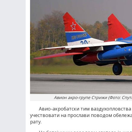
Авион акро-групе Стрижи (Фото: Спу
Aвио-акробатски тим ваздухопловства Ру
учествовати на прослави поводом обележ
рату.