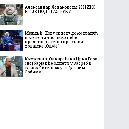
Александар Ходаковски: И НИКО
НИЈЕ ПОДИГАО РУКУ…
Мандић: Нову српску демократију
и мене лично нико неће
представљати на прослави
хрватске „Олује“
Кнежевић: Однарођена Црна Гора
свој барјак ће однети у Загреб и
тако забити нож у леђа свим
Србима