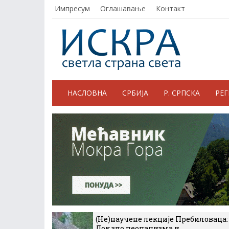
Импресум
Оглашавање
Контакт
НАСЛОВНА
СРБИЈА
Р. СРПСКА
РЕ
(Не)научене лекције Пребиловаца:
Док зло неонацизма и