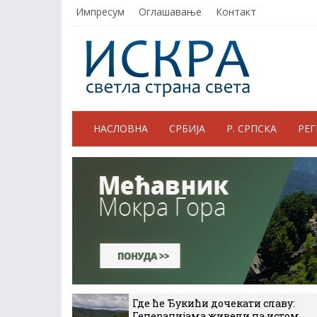
Импресум
Оглашавање
Контакт
НАСЛОВНА
СРБИЈА
Р. СРПСКА
РЕ
Где ће Ђукићи дочекати славу:
Генерацијама живели на истом