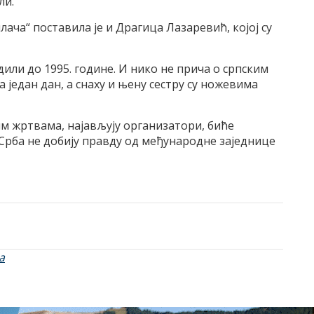
ли.
лача“ поставила је и Драгица Лазаревић, којој су
дили до 1995. године. И нико не прича о српским
 један дан, а снаху и њену сестру су ножевима
им жртвама, најављују организатори, биће
Срба не добију правду од међународне заједнице
а