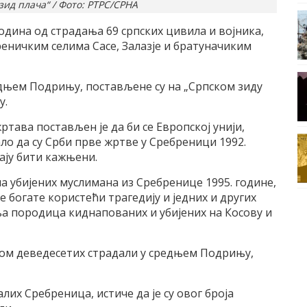
ид плача“ / Фото: РТРС/СРНА
година од страдања 69 српских цивила и војника,
реничким селима Сасе, Залазје и братуначиким
едњем Подрињу, постављене су на „Српском зиду
у.
ртава постављен је да би се Европској унији,
ло да су Срби прве жртве у Сребреници 1992.
ају бити кажњени.
 убијених муслимана из Сребренице 1995. године,
е богате користећи трагедију и једних и других
ња породица киднапованих и убијених на Косову и
тком деведесетих страдали у средњем Подрињу,
их Сребреница, истиче да је су овог броја