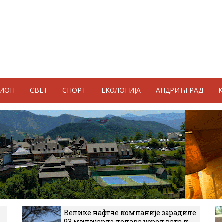
ГИОН
СВЕТ
СПОРТ
ЕКОЛОГИЈА
АНДРИЋГРАД
Велике нафтне компаније зарадиле
93 милијарде долара усред рата и