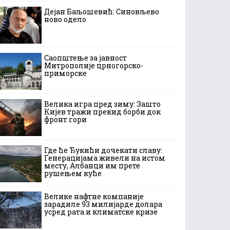
Дејан Баљошевић: Синовљево
ново одело
Саопштење за јавност
Митрополије црногорско-
приморске
Велика игра пред зиму: Зашто
Кијев тражи прекид борби док
фронт гори
Где ће Ђукићи дочекати славу:
Генерацијама живели на истом
месту, Албанци им прете
рушењем куће
Велике нафтне компаније
зарадиле 93 милијарде долара
усред рата и климатске кризе