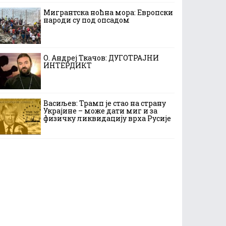
Мигрантска ноћна мора: Европски
народи су под опсадом
О. Андреј Ткачов: ДУГОТРАЈНИ
ИНТЕРДИКТ
Васиљев: Трамп је стао на страну
Украјине – може дати миг и за
физичку ликвидацију врха Русије