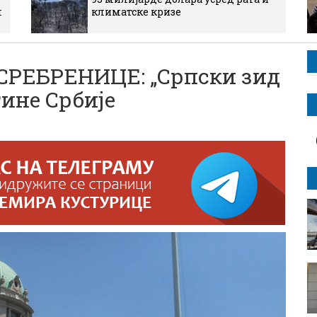
м
климатске кризе
СРЕБРЕНИЦЕ: „Српски зид
ине Србије