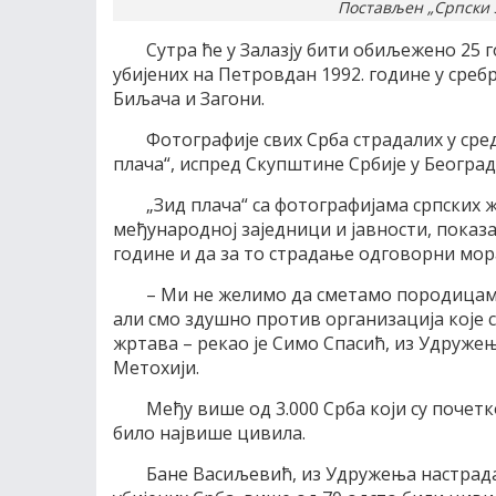
Постављен „Српски з
Сутра ће у Залазју бити обиљежено 25 
убијених на Петровдан 1992. године у среб
Биљача и Загони.
Фотографије свих Срба страдалих у ср
плача“, испред Скупштине Србије у Београд
„Зид плача“ са фотографијама српских ж
међународној заједници и јавности, показа
године и да за то страдање одговорни мор
– Ми не желимо да сметамо породицама
али смо здушно против организација које с
жртава – рекао је Симо Спасић, из Удруже
Метохији.
Међу више од 3.000 Срба који су поче
било највише цивила.
Бане Васиљевић, из Удружења настрадал