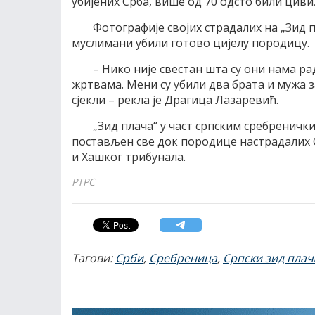
убијених Срба, више од 70 одсто били циви
Фотографије својих страдалих на „Зид п
муслимани убили готово цијелу породицу.
– Нико није свестан шта су они нама ра
жртвама. Мени су убили два брата и мужа за
сјекли – рекла је Драгица Лазаревић.
„Зид плача“ у част српским сребреничк
постављен све док породице настрадалих 
и Хашког трибунала.
РТРС
Тагови:
Срби
,
Сребреница
,
Српски зид плач