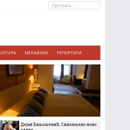
КУЛТУРА
МЕЋАВНИК
РЕПОРТЕРИ
Дејан Баљошевић: Синовљево ново
одело