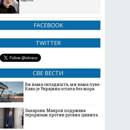
FACEBOOK
TWITTER
СВЕ ВЕСТИ
Ви нама складишта, ми вама луке:
Како је Украјина остала без мора
Захарова: Макрон подржава
тероризам против руских цивила