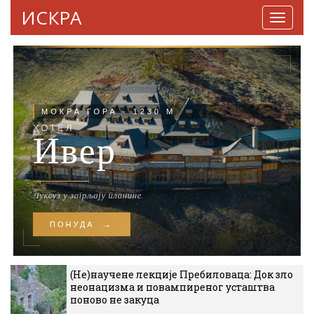
ИСКРА
Навига
(Не)научене лекције Пребиловаца: Док зло
неонацизма и повампиреног усташтва
поново не закуца