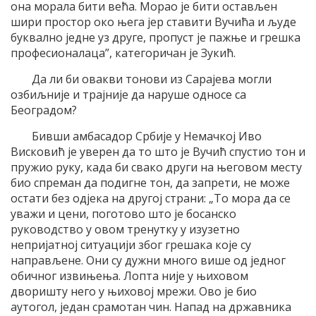
она морала бити већа. Морао је бити остављен
шири простор око њега јер ставити Вучића и људе
буквално једне уз друге, пропуст је пажње и грешка
професионалаца”, категоричан је Зукић.
Да ли би овакви тонови из Сарајева могли
озбиљније и трајније да наруше односе са
Београдом?
Бивши амбасадор Србије у Немачкој Иво
Висковић је уверен да то што је Вучић спустио тон и
пружио руку, када би свако други на његовом месту
био спреман да подигне тон, да запрети, не може
остати без одјека на другој страни: „То мора да се
уважи и цени, поготово што је босанско
руководство у овом тренутку у изузетно
непријатној ситуацији због грешака које су
направљене. Они су дужни много више од једног
обичног извињења. Лопта није у њиховом
дворишту него у њиховој мрежи. Ово је био
аутогол, један срамотан чин. Напад на државника