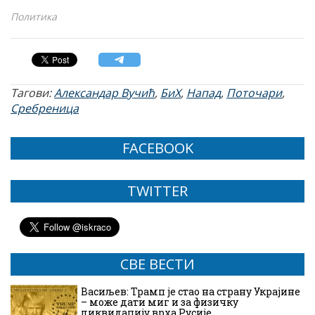
Политика
Тагови:
Александар Вучић
,
БиХ
,
Напад
,
Поточари
,
Сребреница
FACEBOOK
TWITTER
СВЕ ВЕСТИ
Васиљев: Трамп је стао на страну Украјине
– може дати миг и за физичку
ликвидацију врха Русије