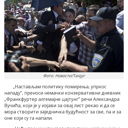
Фото: Новости/Танјуг
„Настављам политику помирења, упркос
нападу”, преноси немачки конзервативни дневник
„Франкфуртер алгемајне цајтунг” речи Александра
Вучића, који је у изјави за овај лист рекао и да се
мора створити заједничка будућност за све, па и за
оне који су га напали.