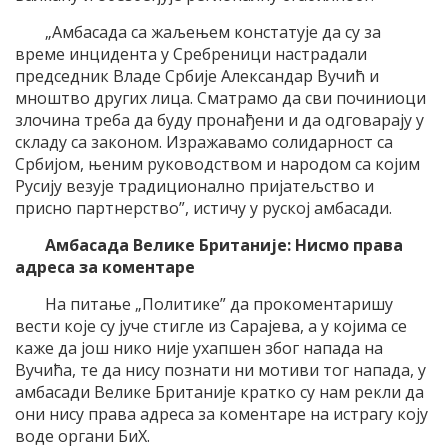
„Амбасада са жаљењем констатује да су за
време инцидента у Сребреници настрадали
председник Владе Србије Александар Вучић и
мноштво других лица. Сматрамо да сви починиоци
злочина треба да буду пронађени и да одговарају у
складу са законом. Изражавамо солидарност са
Србијом, њеним руководством и народом са којим
Русију везује традиционално пријатељство и
присно партнерство”, истичу у руској амбасади.
Амбасада Велике Британије: Нисмо права
адреса за коментаре
На питање „Политике” да прокоментаришу
вести које су јуче стигле из Сарајева, а у којима се
каже да још нико није ухапшен због напада на
Вучића, те да нису познати ни мотиви тог напада, у
амбасади Велике Британије кратко су нам рекли да
они нису права адреса за коментаре на истрагу коју
воде органи БиХ.