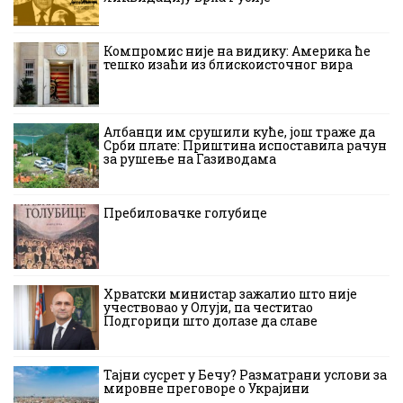
Компромис није на видику: Америка ће
тешко изаћи из блискоисточног вира
Албанци им срушили куће, још траже да
Срби плате: Приштина испоставила рачун
за рушење на Газиводама
Пребиловачке голубице
Хрватски министар зажалио што није
учествовао у Олуји, па честитао
Подгорици што долазе да славе
Тајни сусрет у Бечу? Разматрани услови за
мировне преговоре о Украјини