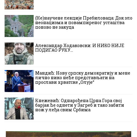
(Не)научене лекције Пребиловаца: Док зло
неонацизма и повампиреног усташтва
поново не закуца
Александар Ходаковски: И НИКО НИЈЕ
ПОДИГАО РУКУ…
Мандић: Нову српску демократију и мене
лично нико неће представљати на
прослави хрватске „Олује“
Кнежевић: Однарођена Црна Гора свој
барјак ће однети у Загреб и тако забити
нож у леђа свим Србима