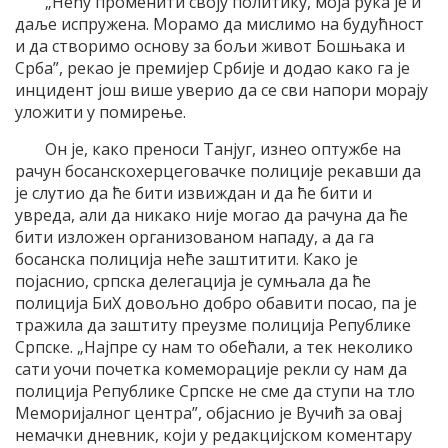
„Нећу променити своју политику, моја рука је и
даље испружена. Морамо да мислимо на будућност
и да створимо основу за бољи живот Бошњака и
Срба”, рекао је премијер Србије и додао како га је
инцидент још више уверио да се сви напори морају
уложити у помирење.
Он је, како преноси Танјуг, изнео оптужбе на
рачун босанскохерцеговачке полиције рекавши да
је слутио да ће бити извиждан и да ће бити и
увреда, али да никако није могао да рачуна да ће
бити изложен организованом нападу, а да га
босанска полиција неће заштитити. Како је
појаснио, српска делегација је сумњала да ће
полиција БиХ довољно добро обавити посао, па је
тражила да заштиту преузме полиција Републике
Српске. „Најпре су нам то обећали, а тек неколико
сати уочи почетка комеморације рекли су нам да
полиција Републике Српске не сме да ступи на тло
Меморијалног центра”, објаснио је Вучић за овај
немачки дневник, који у редакцијском коментару