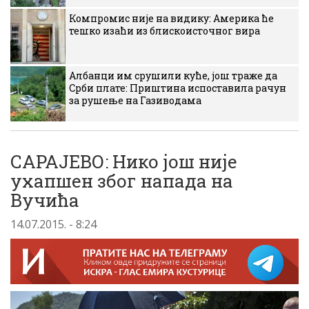
Компромис није на видику: Америка ће
тешко изаћи из блискоисточног вира
Албанци им срушили куће, још траже да
Срби плате: Приштина испоставила рачун
за рушење на Газиводама
САРАЈЕВО: Нико још није
ухапшен због напада на
Вучића
14.07.2015. - 8:24