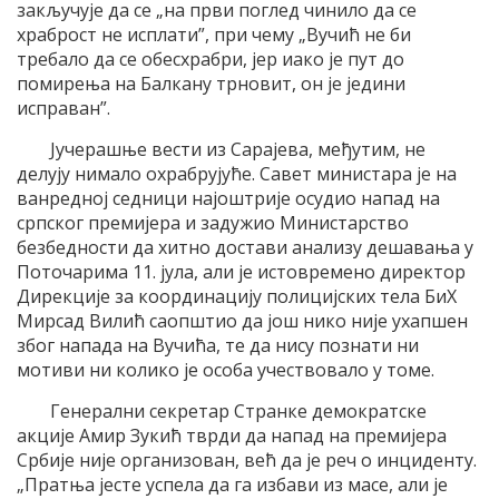
закључује да се „на први поглед чинило да се
храброст не исплати”, при чему „Вучић не би
требало да се обесхрабри, јер иако је пут до
помирења на Балкану трновит, он је једини
исправан”.
Јучерашње вести из Сарајева, међутим, не
делују нимало охрабрујуће. Савет министара је на
ванредној седници најоштрије осудио напад на
српског премијера и задужио Министарство
безбедности да хитно достави анализу дешавања у
Поточарима 11. јула, али је истовремено директор
Дирекције за координацију полицијских тела БиХ
Мирсад Вилић саопштио да још нико није ухапшен
због напада на Вучића, те да нису познати ни
мотиви ни колико је особа учествовало у томе.
Генерални секретар Странке демократске
акције Амир Зукић тврди да напад на премијера
Србије није организован, већ да је реч о инциденту.
„Пратња јесте успела да га избави из масе, али је