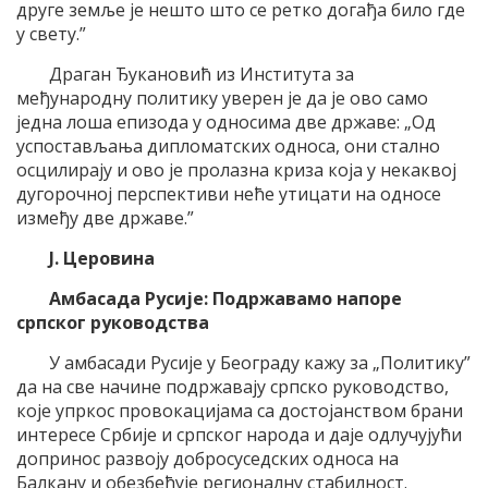
друге земље је нешто што се ретко догађа било где
у свету.”
Драган Ђукановић из Института за
међународну политику уверен је да је ово само
једна лоша епизода у односима две државе: „Од
успостављања дипломатских односа, они стално
осцилирају и ово је пролазна криза која у некаквој
дугорочној перспективи неће утицати на односе
између две државе.”
Ј. Церовина
Амбасада Русије: Подржавамо напоре
српског руководства
У амбасади Русије у Београду кажу за „Политику”
да на све начине подржавају српско руководство,
које упркос провокацијама са достојанством брани
интересе Србије и српског народа и даје одлучујући
допринос развоју добросуседских односа на
Балкану и обезбеђује регионалну стабилност.