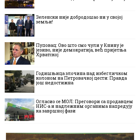
Зеленски није добродошао ни у својој
земљи!
Пуповац: Ово што смо чули у Книну је
језиво, није демократија, већ пријетња
Хрватској
Годишњица злочина над избегличком
колоном на Петровачкој цести: Правда
још недостижна
Огласио се МОЛ: Преговори са продавцем
НИС-а и надлежним органима напредују
ка завршној фази