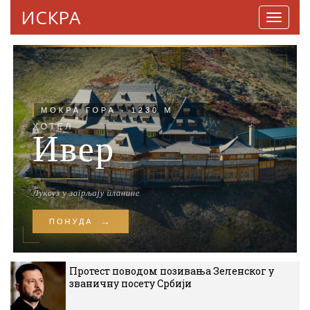
ИСКРА
Навига
Протест поводом позивања Зеленског у
званичну посету Србији