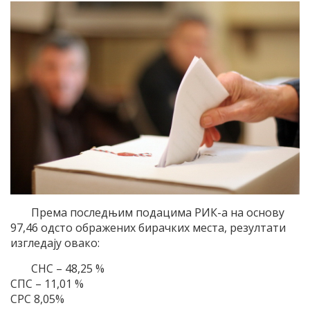
Према последњим подацима РИК-а на основу
97,46 одсто ображених бирачких места, резултати
изгледају овако:
СНС – 48,25 %
СПС – 11,01 %
СРС 8,05%