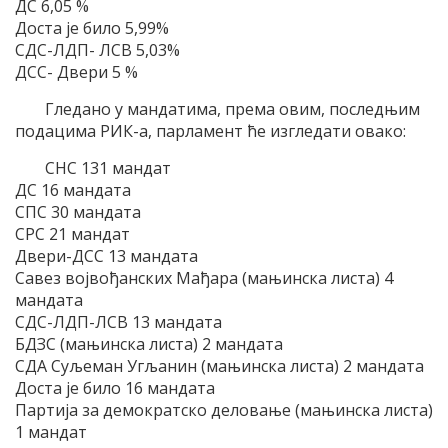
ДС 6,05 %
Доста је било 5,99%
СДС-ЛДП- ЛСВ 5,03%
ДСС- Двери 5 %
Гледано у мандатима, према овим, последњим
подацима РИК-а, парламент ће изгледати овако:
СНС 131 мандат
ДС 16 мандата
СПС 30 мандата
СРС 21 мандат
Двери-ДСС 13 мандата
Савез војвођанских Мађара (мањинска листа) 4
мандата
СДС-ЛДП-ЛСВ 13 мандата
БДЗС (мањинска листа) 2 мандата
СДА Суљеман Угљанин (мањинска листа) 2 мандата
Доста је било 16 мандата
Партија за демократско деловање (мањинска листа)
1 мандат