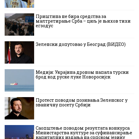
Приштина не бира средства за
малтретирање Срба – циљ је њихов тихи
егзодус
Зеленски допутовао у Београд (ВИДЕО)
Медији: Украјина дроном напала турски
брод код руске луке Новоросијск
Протест поводом позивања Зеленског у
званичну посету Србији
Саопштење поводом резултата конкурса
Министарства културе за суфинансирање
капиталних издања на српском језику