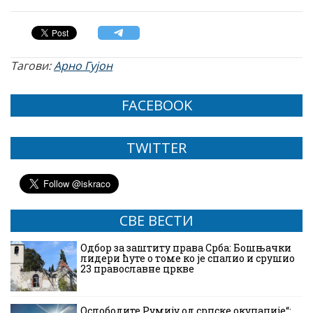
Тагови:
Арно Гујон
FACEBOOK
TWITTER
СВЕ ВЕСТИ
Одбор за заштиту права Срба: Бошњачки
лидери ћуте о томе ко је спалио и срушио
23 православне цркве
Ослободите Румију од српске окупације“: