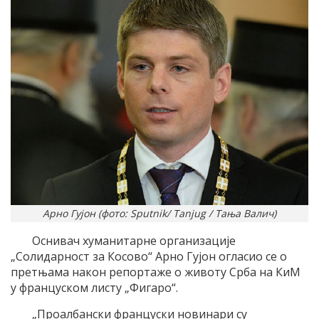
Арно Гујон (фото: Sputnik/ Tanjug / Тања Валич)
Оснивач хуманитарне организације
„Солидарност за Косово“ Арно Гујон огласио се о
претњама након репортаже о животу Срба на КиМ
у француском листу „Фигаро“.
„Проалбански француски новинари су