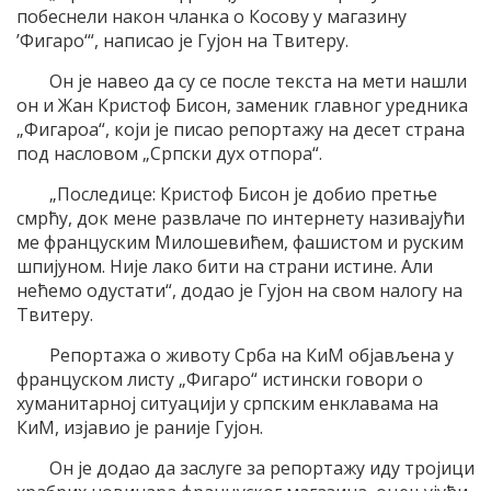
побеснели након чланка о Косову у магазину
’Фигаро‘“, написао је Гујон на Твитеру.
Он је навео да су се после текста на мети нашли
он и Жан Кристоф Бисон, заменик главног уредника
„Фигароа“, који је писао репортажу на десет страна
под насловом „Српски дух отпора“.
„Последице: Кристоф Бисон је добио претње
смрћу, док мене развлаче по интернету називајући
ме француским Милошевићем, фашистом и руским
шпијуном. Није лако бити на страни истине. Али
нећемо одустати“, додао је Гујон на свом налогу на
Твитеру.
​Репортажа о животу Срба на КиМ објављена у
француском листу „Фигаро“ истински говори о
хуманитарној ситуацији у српским енклавама на
КиМ, изјавио је раније Гујон.
Он је додао да заслуге за репортажу иду тројици