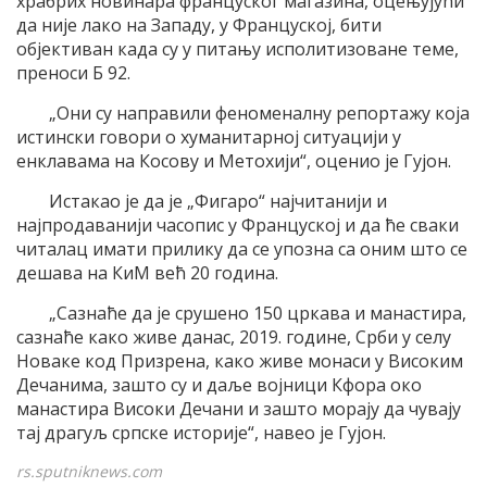
храбрих новинара француског магазина, оцењујући
да није лако на Западу, у Француској, бити
објективан када су у питању исполитизоване теме,
преноси Б 92.
„Они су направили феноменалну репортажу која
истински говори о хуманитарној ситуацији у
енклавама на Косову и Метохији“, оценио је Гујон.
Истакао је да је „Фигаро“ најчитанији и
најпродаванији часопис у Француској и да ће сваки
читалац имати прилику да се упозна са оним што се
дешава на КиМ већ 20 година.
„Сазнаће да је срушено 150 цркава и манастира,
сазнаће како живе данас, 2019. године, Срби у селу
Новаке код Призрена, како живе монаси у Високим
Дечанима, зашто су и даље војници Кфора око
манастира Високи Дечани и зашто морају да чувају
тај драгуљ српске историје“, навео је Гујон.
rs.sputniknews.com