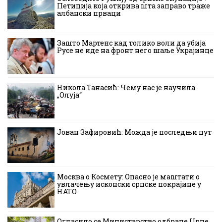
Петиција која открива шта заправо траже
албански прваци
Зашто Мартенс кад толико воли да убија
Русе не иде на фронт него шаље Украјинце
Никола Танасић: Чему нас је научила
„Олуја“
Јован Зафировић: Можда је последњи пут
Москва о Космету: Опасно је маштати о
увлачењу исконски српске покрајине у
НАТО
Огласило се Министарство одбране Црне