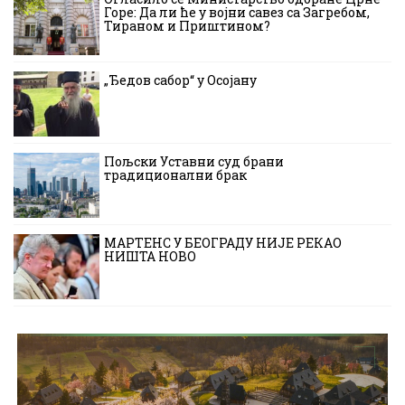
Горе: Да ли ће у војни савез са Загребом,
Тираном и Приштином?
„Ђедов сабор“ у Осојану
Пољски Уставни суд брани
традиционални брак
МАРТЕНС У БЕОГРАДУ НИЈЕ РЕКАО
НИШТА НОВО