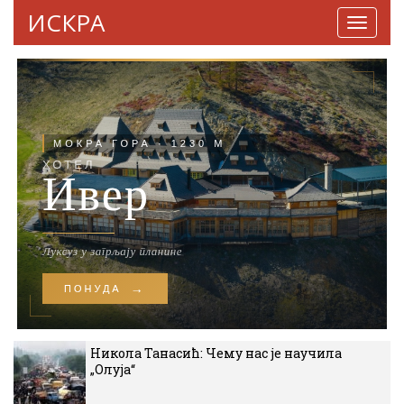
ИСКРА
Навига
Никола Танасић: Чему нас је научила
„Олуја“