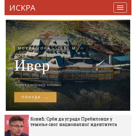
ИСКРА
Навига
Ковић: Срби да уграде Пребиловце у
темеље свог националног идентитета