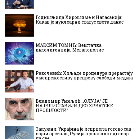
Годишњица Хирошиме и Нагасакија:
Какав је нуклеарни статус света данас
МАКСИМ ТОМИЋ: Вештачка
интелигенција, Мегалополис
Ракочевић: Хиљаде процедура прерастају
у непремостиву препреку слободи медија
Владимир Умељић: „ОЛУЈА“ ЈЕ
НАЈБЛИСТАВИЈИ ДЕО ХРВАТСКЕ
ПРОШЛОСТИ“
Залужни: Украјина је исцрпела готово сав
војни арсенал, Русија пронашла одговор
на све