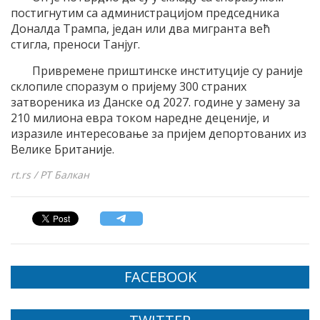
постигнутим са администрацијом председника
Доналда Трампа, један или два мигранта већ
стигла, преноси Танјуг.
Привремене приштинске институције су раније
склопиле споразум о пријему 300 страних
затвореника из Данске од 2027. године у замену за
210 милиона евра током наредне деценије, и
изразиле интересовање за пријем депортованих из
Велике Британије.
rt.rs / РТ Балкан
FACEBOOK