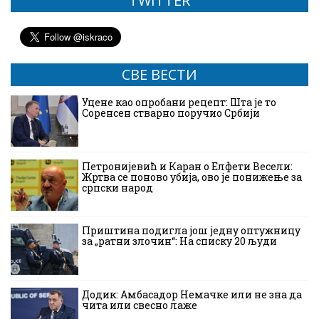
TWITTER
СВЕ ВЕСТИ
Уцене као опробани рецепт: Шта је то
Соренсен стварно поручио Србији
Петронијевић и Каран о Елфети Весели:
Жртва се поново убија, ово је понижење за
српски народ
Приштина подигла још једну оптужницу
за „ратни злочин“: На списку 20 људи
Додик: Амбасадор Немачке или не зна да
чита или свесно лаже