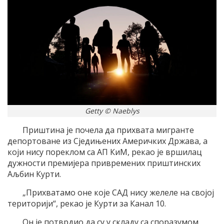
Getty © Naeblys
Приштина је почела да прихвата мигранте
депортоване из Сједињених Америчких Држава, а
који нису пореклом са АП КиМ, рекао је вршилац
дужности премијера привремених приштинских
Аљбин Курти.
„Прихватамо оне које САД нису желеле на својој
територији“, рекао је Курти за Канал 10.
Он је потврдио да су у складу са споразумом