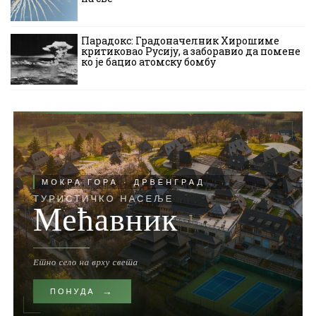
Парадокс: Градоначелник Хирошиме
критиковао Русију, а заборавио да помене
ко је бацио атомску бомбу